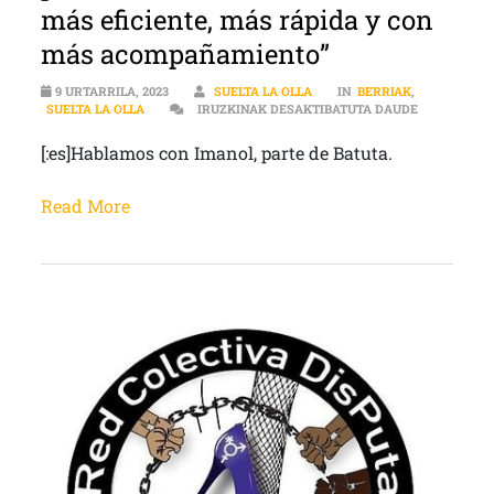
más eficiente, más rápida y con
más acompañamiento”
9 URTARRILA, 2023
SUELTA LA OLLA
IN
BERRIAK
,
[:ES]“SI A
SUELTA LA OLLA
IRUZKINAK DESAKTIBATUTA DAUDE
[:es]Hablamos con Imanol, parte de Batuta.
Read More