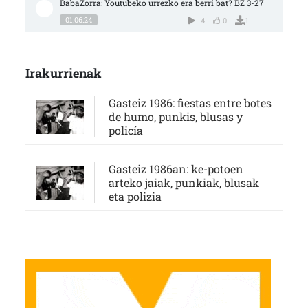
BabaZorra: Youtubeko urrezko era berri bat? BZ 3-27
01:06:24
4
0
1
Irakurrienak
Gasteiz 1986: fiestas entre botes
de humo, punkis, blusas y
policía
Gasteiz 1986an: ke-potoen
arteko jaiak, punkiak, blusak
eta polizia