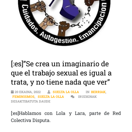
[:es]”Se crea un imaginario de
que el trabajo sexual es igual a
trata, y no tiene nada que ver”
20 EKAINA, 2022
SUELTA LA OLLA
IN
BERRIAK
,
FEMINISMOS
,
SUELTA LA OLLA
IRUZKINAK
[:ES]”SE CREA UN IMAGINARIO DE QUE EL TRABA
DESAKTIBATUTA DAUDE
[:es]Hablamos con Lola y Lara, parte de Red
Colectiva Disputa.