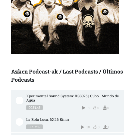
Azken Podcast-ak / Last Podcasts / Últimos
Podcasts
Xperimental Sound System: XSS325 | Cubo | Mundo de 
Agua
00:51:45
3
0
0
La Bola Loca: 6X26 Einar
01:07:39
10
0
1