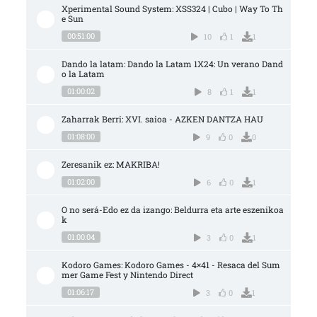
Xperimental Sound System: XSS324 | Cubo | Way To Th
e Sun
00:51:00
10
1
1
Dando la latam: Dando la Latam 1X24: Un verano Dand
o la Latam
01:00:02
8
1
1
Zaharrak Berri: XVI. saioa - AZKEN DANTZA HAU
01:08:00
9
0
0
Zeresanik ez: MAKRIBA!
01:02:00
6
0
1
O no será-Edo ez da izango: Beldurra eta arte eszenikoa
k
01:00:04
3
0
1
Kodoro Games: Kodoro Games - 4×41 - Resaca del Sum
mer Game Fest y Nintendo Direct
01:06:17
3
0
1