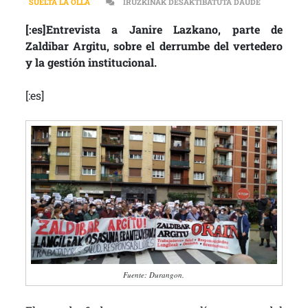
[:ES]”SEGU
SUELTA LA OLLA
IRUZKINAK DESAKTIBATUTA DAUDE
[:es]Entrevista a Janire Lazkano, parte de
Zaldibar Argitu, sobre el derrumbe del vertedero
y la gestión institucional.
[:es]
Fuente: Durangon.