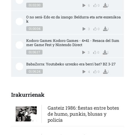
01:02:00
6
0
1
O no será-Edo ez da izango: Beldurra eta arte eszenikoa
k
01:00:04
3
0
1
Kodoro Games: Kodoro Games - 4×41 - Resaca del Sum
mer Game Fest y Nintendo Direct
01:06:17
3
0
1
BabaZorra: Youtubeko urrezko era berri bat? BZ 3-27
01:06:24
4
0
1
Irakurrienak
Gasteiz 1986: fiestas entre botes
de humo, punkis, blusas y
policía