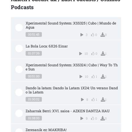
Podcasts
Xperimental Sound System: XSS325 | Cubo | Mundo de 
Agua
00:51:45
3
0
0
La Bola Loca: 6X26 Einar
01:07:39
10
0
1
Xperimental Sound System: XSS324 | Cubo | Way To Th
e Sun
00:51:00
10
1
1
Dando la latam: Dando la Latam 1X24: Un verano Dand
o la Latam
01:00:02
8
1
1
Zaharrak Berri: XVI. saioa - AZKEN DANTZA HAU
01:08:00
9
0
0
Zeresanik ez: MAKRIBA!