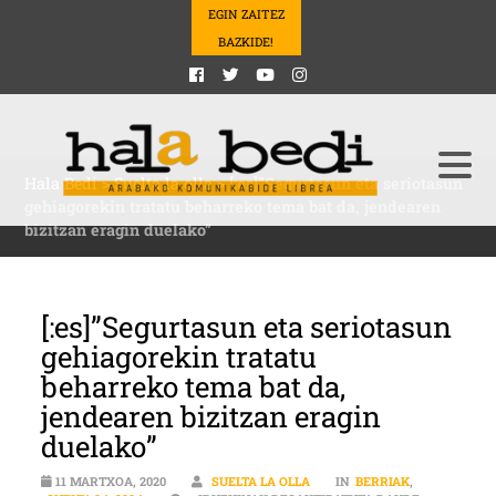
EGIN ZAITEZ
BAZKIDE!
Hala Bedi
>
Suelta la olla
>
[:es]”Segurtasun eta seriotasun
gehiagorekin tratatu beharreko tema bat da, jendearen
bizitzan eragin duelako”
[:es]”Segurtasun eta seriotasun
gehiagorekin tratatu
beharreko tema bat da,
jendearen bizitzan eragin
duelako”
11 MARTXOA, 2020
SUELTA LA OLLA
IN
BERRIAK
,