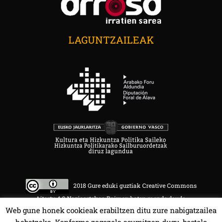
LAGUNTZAILEAK
2018 Gure eduki guztiak Creative Commons
Aitortu 4.0 Nazioartekoa Baimen baten mende daude.
Web gune honek cookieak erabiltzen ditu zure nabigatzailea