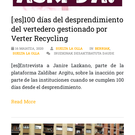
[:es]100 días del desprendimiento
del vertedero gestionado por
Verter Recycling
16 MAIATZA, 2020
SUELTA LA OLLA
IN
BERRIAK
,
[:ES]100 D
SUELTA LA OLLA
IRUZKINAK DESAKTIBATUTA DAUDE
[:es]Entrevista a Janire Lazkano, parte de la
plataforma Zaldibar Argitu, sobre la inacción por
parte de las instituciones cuando se cumplen 100
días desde el desprendimiento.
Read More