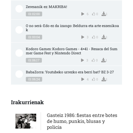
Zeresanik ez: MAKRIBA!
01:02:00
6
0
1
O no será-Edo ez da izango: Beldurra eta arte eszenikoa
k
01:00:04
3
0
1
Kodoro Games: Kodoro Games - 4×41 - Resaca del Sum
mer Game Fest y Nintendo Direct
01:06:17
3
0
1
BabaZorra: Youtubeko urrezko era berri bat? BZ 3-27
01:06:24
4
0
1
Irakurrienak
Gasteiz 1986: fiestas entre botes
de humo, punkis, blusas y
policía