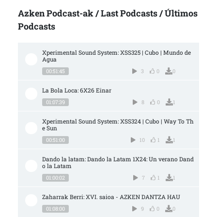
Azken Podcast-ak / Last Podcasts / Últimos
Podcasts
Xperimental Sound System: XSS325 | Cubo | Mundo de 
Agua
00:51:45
3
0
0
La Bola Loca: 6X26 Einar
01:07:39
8
0
1
Xperimental Sound System: XSS324 | Cubo | Way To Th
e Sun
00:51:00
10
1
1
Dando la latam: Dando la Latam 1X24: Un verano Dand
o la Latam
01:00:02
7
1
1
Zaharrak Berri: XVI. saioa - AZKEN DANTZA HAU
01:08:00
9
0
0