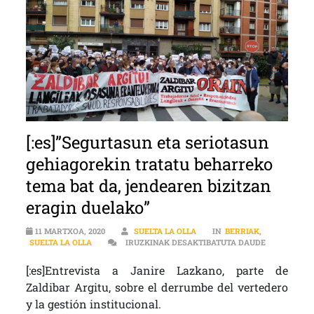
[:es]”Segurtasun eta seriotasun
gehiagorekin tratatu beharreko
tema bat da, jendearen bizitzan
eragin duelako”
11 MARTXOA, 2020
SUELTA LA OLLA
IN
BERRIAK
,
[:ES]”SEGU
SUELTA LA OLLA
IRUZKINAK DESAKTIBATUTA DAUDE
[:es]Entrevista a Janire Lazkano, parte de
Zaldibar Argitu, sobre el derrumbe del vertedero
y la gestión institucional.