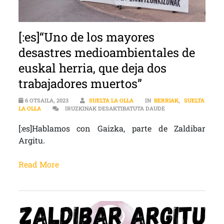
[:es]“Uno de los mayores
desastres medioambientales de
euskal herria, que deja dos
trabajadores muertos”
6 OTSAILA, 2023
SUELTA LA OLLA
IN
BERRIAK
,
SUELTA
[:ES]“UNO DE LOS 
LA OLLA
IRUZKINAK DESAKTIBATUTA DAUDE
[:es]Hablamos con Gaizka, parte de Zaldibar
Argitu.
Read More