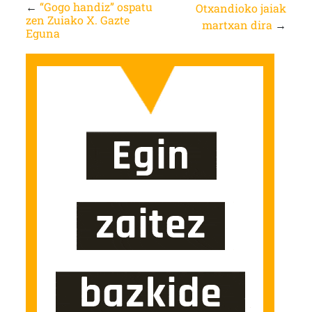
←
“Gogo handiz” ospatu
Otxandioko jaiak
zen Zuiako X. Gazte
martxan dira
→
Eguna