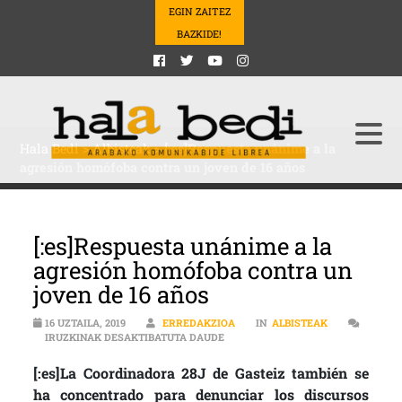
EGIN ZAITEZ
BAZKIDE!
Hala Bedi
>
Albisteak
>
[:es]Respuesta unánime a la
agresión homófoba contra un joven de 16 años
[:es]Respuesta unánime a la
agresión homófoba contra un
joven de 16 años
16 UZTAILA, 2019
ERREDAKZIOA
IN
ALBISTEAK
[:ES]RESPUESTA UNÁNIME A LA A
IRUZKINAK DESAKTIBATUTA DAUDE
[:es]La Coordinadora 28J de Gasteiz también se
ha concentrado para denunciar los discursos