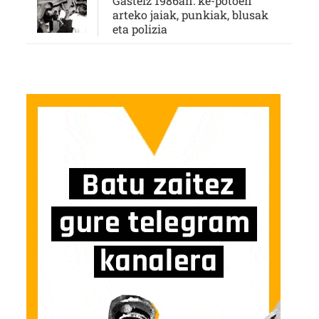
Gasteiz 1986an: ke-potoen
arteko jaiak, punkiak, blusak
eta polizia