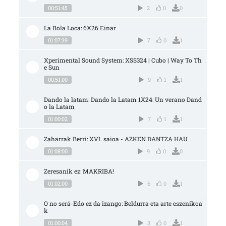
00:51:45
2
0
0
La Bola Loca: 6X26 Einar
01:07:39
7
0
1
Xperimental Sound System: XSS324 | Cubo | Way To Th
e Sun
00:51:00
9
1
1
Dando la latam: Dando la Latam 1X24: Un verano Dand
o la Latam
01:00:02
7
1
1
Zaharrak Berri: XVI. saioa - AZKEN DANTZA HAU
01:08:00
9
0
0
Zeresanik ez: MAKRIBA!
01:02:00
6
0
1
O no será-Edo ez da izango: Beldurra eta arte eszenikoa
k
01:00:04
3
0
1