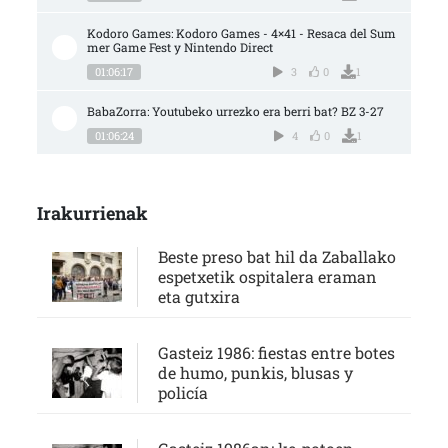
Kodoro Games: Kodoro Games - 4×41 - Resaca del Sum
mer Game Fest y Nintendo Direct
01:06:17
3
0
1
BabaZorra: Youtubeko urrezko era berri bat? BZ 3-27
01:06:24
4
0
1
Irakurrienak
Beste preso bat hil da Zaballako
espetxetik ospitalera eraman
eta gutxira
Gasteiz 1986: fiestas entre botes
de humo, punkis, blusas y
policía