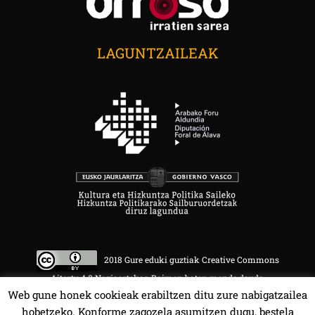
LAGUNTZAILEAK
2018 Gure eduki guztiak Creative Commons
Aitortu 4.0 Nazioartekoa Baimen baten mende daude.
Web gune honek cookieak erabiltzen ditu zure nabigatzailea
hobetzeko. Konforme zagozela asumitzen dugu, bestela