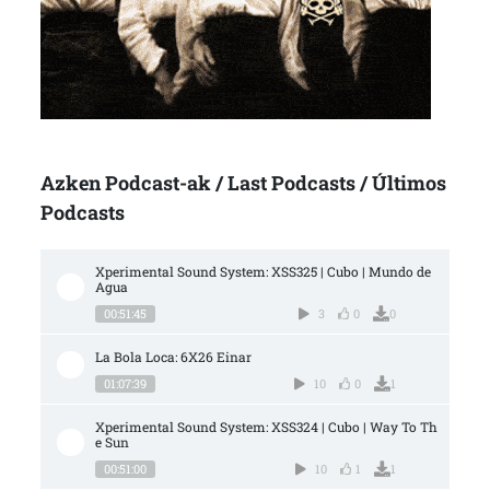
Azken Podcast-ak / Last Podcasts / Últimos
Podcasts
Xperimental Sound System: XSS325 | Cubo | Mundo de 
Agua
00:51:45
3
0
0
La Bola Loca: 6X26 Einar
01:07:39
10
0
1
Xperimental Sound System: XSS324 | Cubo | Way To Th
e Sun
00:51:00
10
1
1