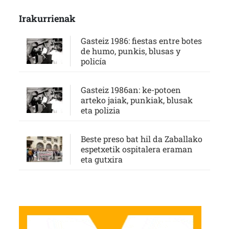
Irakurrienak
Gasteiz 1986: fiestas entre botes
de humo, punkis, blusas y
policía
Gasteiz 1986an: ke-potoen
arteko jaiak, punkiak, blusak
eta polizia
Beste preso bat hil da Zaballako
espetxetik ospitalera eraman
eta gutxira