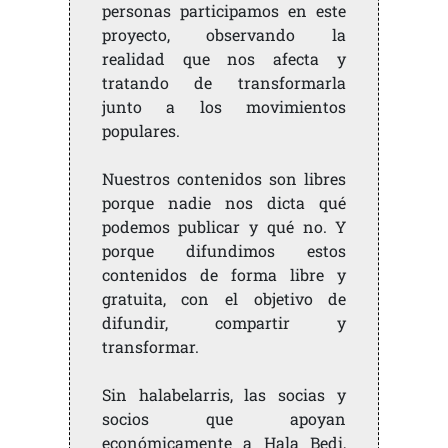
personas participamos en este
proyecto, observando la
realidad que nos afecta y
tratando de transformarla
junto a los movimientos
populares.
Nuestros contenidos son libres
porque nadie nos dicta qué
podemos publicar y qué no. Y
porque difundimos estos
contenidos de forma libre y
gratuita, con el objetivo de
difundir, compartir y
transformar.
Sin halabelarris, las socias y
socios que apoyan
económicamente a Hala Bedi,