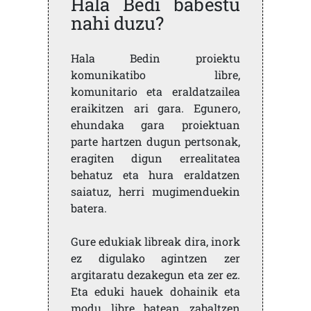
Hala Bedi babestu
nahi duzu?
Hala Bedin proiektu
komunikatibo libre,
komunitario eta eraldatzailea
eraikitzen ari gara. Egunero,
ehundaka gara proiektuan
parte hartzen dugun pertsonak,
eragiten digun errealitatea
behatuz eta hura eraldatzen
saiatuz, herri mugimenduekin
batera.
Gure edukiak libreak dira, inork
ez digulako agintzen zer
argitaratu dezakegun eta zer ez.
Eta eduki hauek dohainik eta
modu libre batean zabaltzen