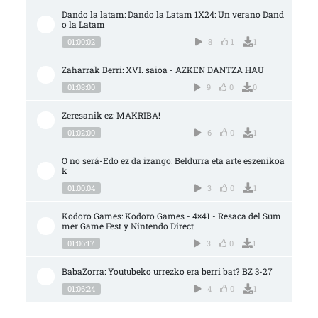
Dando la latam: Dando la Latam 1X24: Un verano Dand
o la Latam
01:00:02
8
1
1
Zaharrak Berri: XVI. saioa - AZKEN DANTZA HAU
01:08:00
9
0
0
Zeresanik ez: MAKRIBA!
01:02:00
6
0
1
O no será-Edo ez da izango: Beldurra eta arte eszenikoa
k
01:00:04
3
0
1
Kodoro Games: Kodoro Games - 4×41 - Resaca del Sum
mer Game Fest y Nintendo Direct
01:06:17
3
0
1
BabaZorra: Youtubeko urrezko era berri bat? BZ 3-27
01:06:24
4
0
1