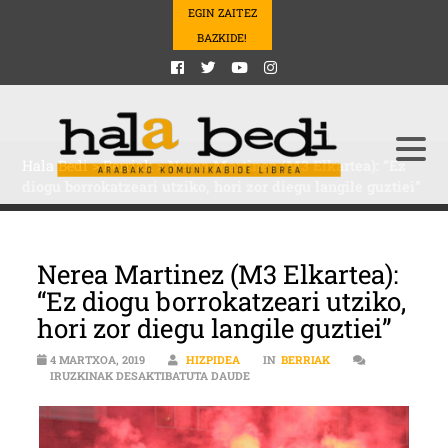
EGIN ZAITEZ
BAZKIDE!
Hala Bedi
>
Berriak
>
Nerea Martinez (M3 Elkartea): “Ez
diogu borrokatzeari utziko, hori zor diegu langile guztiei”
Nerea Martinez (M3 Elkartea):
“Ez diogu borrokatzeari utziko,
hori zor diegu langile guztiei”
4 MARTXOA, 2019
HIZPIDEA
IN
BERRIAK
NEREA MARTINEZ (M3 ELKARTEA): 
IRUZKINAK DESAKTIBATUTA DAUDE