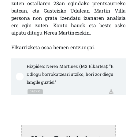
zuten ostailaren 28an egindako prentsaurreko
batean, eta Gasteizko Udalean Martin Villa
persona non grata izendatu izanaren analisia
ere egin zuten. Kontu hauek eta beste asko
aipatu ditugu Nerea Martinezekin.
Elkarrizketa osoa hemen entzungai.
Hizpidea: Nerea Martinez (M3 Elkartea): "E
z diogu borrokatzeari utziko, hori zor diegu 
langile guztiei"
??:??:??