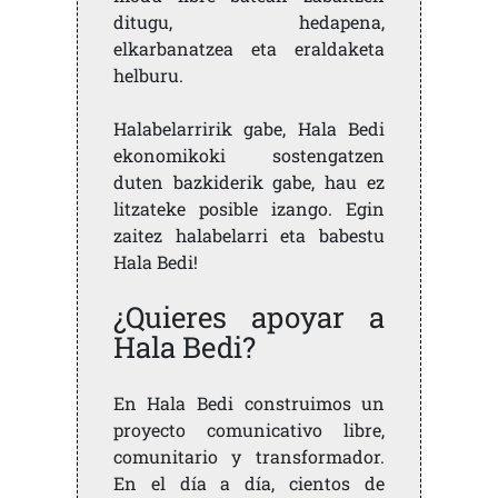
ditugu, hedapena,
elkarbanatzea eta eraldaketa
helburu.
Halabelarririk gabe, Hala Bedi
ekonomikoki sostengatzen
duten bazkiderik gabe, hau ez
litzateke posible izango. Egin
zaitez halabelarri eta babestu
Hala Bedi!
¿Quieres apoyar a
Hala Bedi?
En Hala Bedi construimos un
proyecto comunicativo libre,
comunitario y transformador.
En el día a día, cientos de