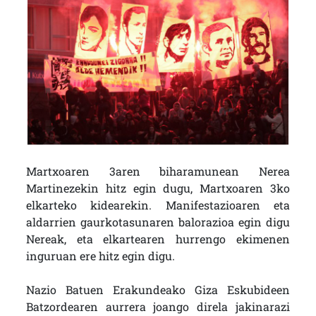
Martxoaren 3aren biharamunean Nerea
Martinezekin hitz egin dugu, Martxoaren 3ko
elkarteko kidearekin. Manifestazioaren eta
aldarrien gaurkotasunaren balorazioa egin digu
Nereak, eta elkartearen hurrengo ekimenen
inguruan ere hitz egin digu.
Nazio Batuen Erakundeako Giza Eskubideen
Batzordearen aurrera joango direla jakinarazi