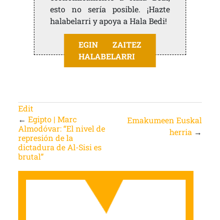
esto no sería posible. ¡Hazte
halabelarri y apoya a Hala Bedi!
EGIN ZAITEZ
HALABELARRI
Edit
←
Egipto | Marc
Emakumeen Euskal
Almodóvar: “El nivel de
herria
→
represión de la
dictadura de Al-Sisi es
brutal”