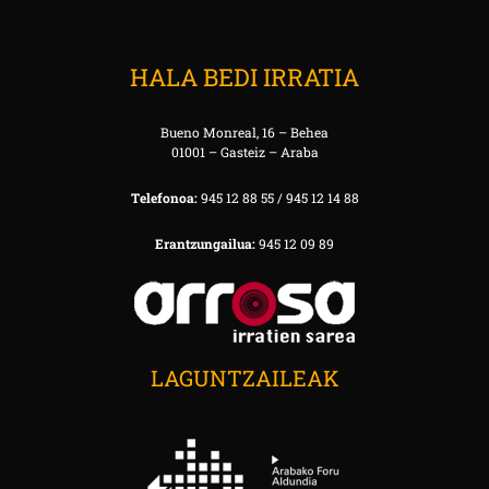
HALA BEDI IRRATIA
Bueno Monreal, 16 – Behea
01001 – Gasteiz – Araba
Telefonoa:
945 12 88 55 / 945 12 14 88
Erantzungailua:
945 12 09 89
LAGUNTZAILEAK