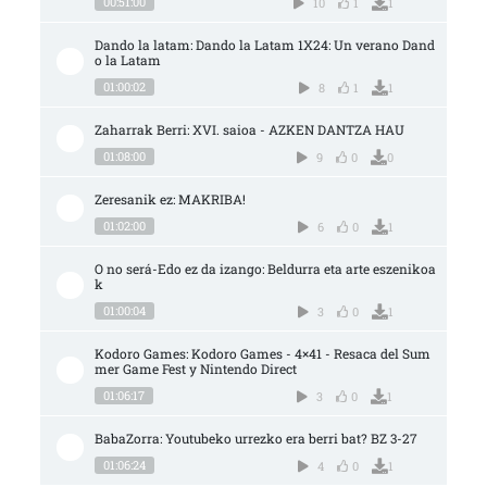
00:51:00
10
1
1
Dando la latam: Dando la Latam 1X24: Un verano Dand
o la Latam
01:00:02
8
1
1
Zaharrak Berri: XVI. saioa - AZKEN DANTZA HAU
01:08:00
9
0
0
Zeresanik ez: MAKRIBA!
01:02:00
6
0
1
O no será-Edo ez da izango: Beldurra eta arte eszenikoa
k
01:00:04
3
0
1
Kodoro Games: Kodoro Games - 4×41 - Resaca del Sum
mer Game Fest y Nintendo Direct
01:06:17
3
0
1
BabaZorra: Youtubeko urrezko era berri bat? BZ 3-27
01:06:24
4
0
1