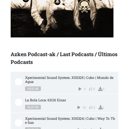
Azken Podcast-ak / Last Podcasts / Últimos
Podcasts
Xperimental Sound System: XSS325 | Cubo | Mundo de 
Agua
00:51:45
3
0
0
La Bola Loca: 6X26 Einar
01:07:39
10
0
1
Xperimental Sound System: XSS324 | Cubo | Way To Th
e Sun