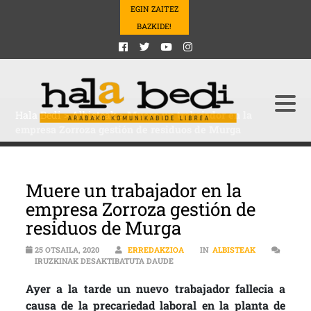
EGIN ZAITEZ
BAZKIDE!
Hala Bedi
>
Albisteak
>
Muere un trabajador en la
empresa Zorroza gestión de residuos de Murga
Muere un trabajador en la
empresa Zorroza gestión de
residuos de Murga
25 OTSAILA, 2020
ERREDAKZIOA
IN
ALBISTEAK
MUERE UN TRABAJADOR EN LA EM
IRUZKINAK DESAKTIBATUTA DAUDE
Ayer a la tarde un nuevo trabajador fallecia a
causa de la precariedad laboral en la planta de