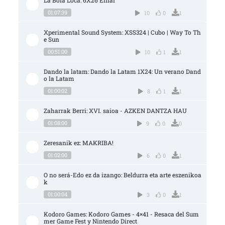
La Bola Loca: 6X26 Einar
01:07:39
10
0
1
Xperimental Sound System: XSS324 | Cubo | Way To Th
e Sun
00:51:00
10
1
1
Dando la latam: Dando la Latam 1X24: Un verano Dand
o la Latam
01:00:02
8
1
1
Zaharrak Berri: XVI. saioa - AZKEN DANTZA HAU
01:08:00
9
0
0
Zeresanik ez: MAKRIBA!
01:02:00
6
0
1
O no será-Edo ez da izango: Beldurra eta arte eszenikoa
k
01:00:04
3
0
1
Kodoro Games: Kodoro Games - 4×41 - Resaca del Sum
mer Game Fest y Nintendo Direct