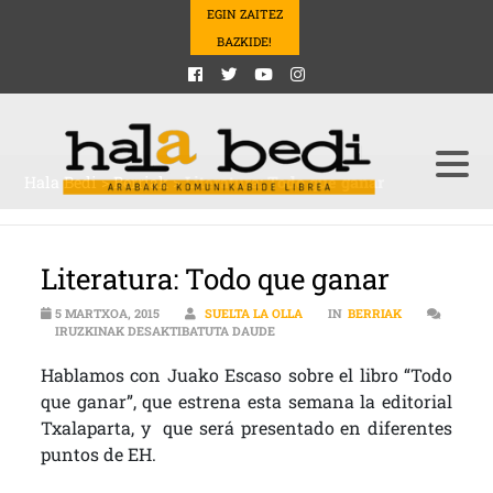
EGIN ZAITEZ
BAZKIDE!
Hala Bedi
>
Berriak
>
Literatura: Todo que ganar
Literatura: Todo que ganar
5 MARTXOA, 2015
SUELTA LA OLLA
IN
BERRIAK
LITERATURA: TODO QUE GANAR SA
IRUZKINAK DESAKTIBATUTA DAUDE
Hablamos con Juako Escaso sobre el libro
“Todo
que ganar”, que estrena esta semana la editorial
Txalaparta, y que será presentado en diferentes
puntos de EH.