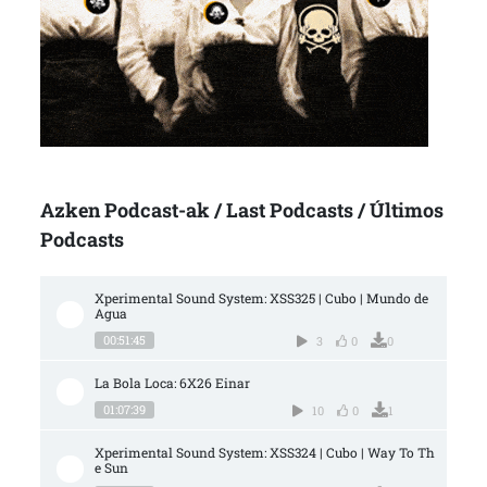
Azken Podcast-ak / Last Podcasts / Últimos
Podcasts
Xperimental Sound System: XSS325 | Cubo | Mundo de 
Agua
00:51:45
3
0
0
La Bola Loca: 6X26 Einar
01:07:39
10
0
1
Xperimental Sound System: XSS324 | Cubo | Way To Th
e Sun