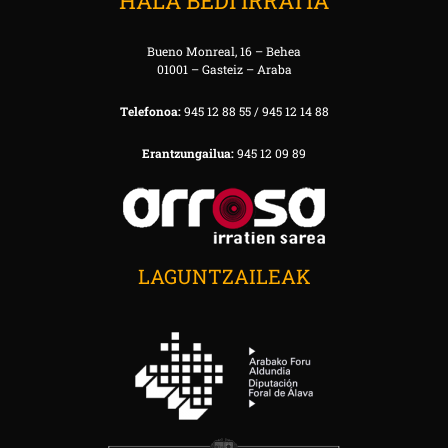
HALA BEDI IRRATIA
Bueno Monreal, 16 – Behea
01001 – Gasteiz – Araba
Telefonoa:
945 12 88 55 / 945 12 14 88
Erantzungailua:
945 12 09 89
LAGUNTZAILEAK