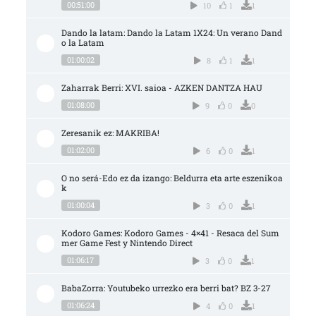
00:51:00
10
1
1
Dando la latam: Dando la Latam 1X24: Un verano Dand
o la Latam
01:00:02
8
1
1
Zaharrak Berri: XVI. saioa - AZKEN DANTZA HAU
01:08:00
9
0
0
Zeresanik ez: MAKRIBA!
01:02:00
6
0
1
O no será-Edo ez da izango: Beldurra eta arte eszenikoa
k
01:00:04
3
0
1
Kodoro Games: Kodoro Games - 4×41 - Resaca del Sum
mer Game Fest y Nintendo Direct
01:06:17
3
0
1
BabaZorra: Youtubeko urrezko era berri bat? BZ 3-27
01:06:24
4
0
1