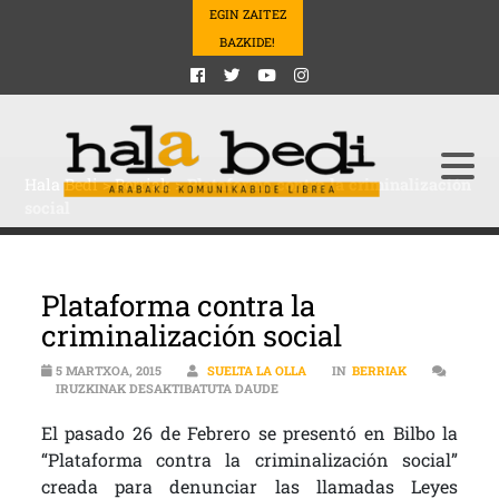
EGIN ZAITEZ
BAZKIDE!
Hala Bedi
>
Berriak
>
Plataforma contra la criminalización
social
Plataforma contra la
criminalización social
5 MARTXOA, 2015
SUELTA LA OLLA
IN
BERRIAK
PLATAFORMA CONTRA LA CRIMINAL
IRUZKINAK DESAKTIBATUTA DAUDE
El pasado 26 de Febrero se presentó en Bilbo la
“Plataforma contra la criminalización social”
creada para denunciar las llamadas Leyes