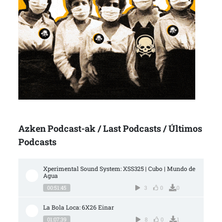
Azken Podcast-ak / Last Podcasts / Últimos
Podcasts
Xperimental Sound System: XSS325 | Cubo | Mundo de 
Agua
00:51:45
3
0
0
La Bola Loca: 6X26 Einar
01:07:39
8
0
1