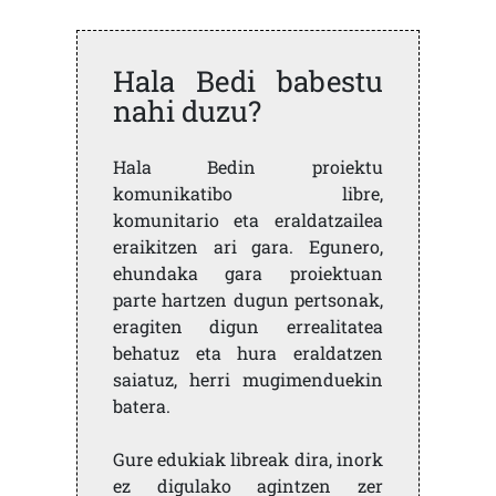
Hala Bedi babestu
nahi duzu?
Hala Bedin proiektu
komunikatibo libre,
komunitario eta eraldatzailea
eraikitzen ari gara. Egunero,
ehundaka gara proiektuan
parte hartzen dugun pertsonak,
eragiten digun errealitatea
behatuz eta hura eraldatzen
saiatuz, herri mugimenduekin
batera.
Gure edukiak libreak dira, inork
ez digulako agintzen zer