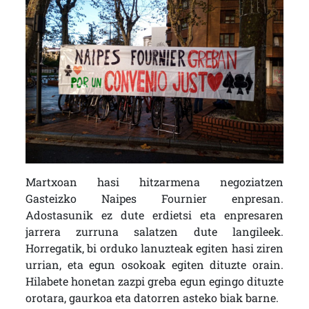
Martxoan hasi hitzarmena negoziatzen
Gasteizko Naipes Fournier enpresan.
Adostasunik ez dute erdietsi eta enpresaren
jarrera zurruna salatzen dute langileek.
Horregatik, bi orduko lanuzteak egiten hasi ziren
urrian, eta egun osokoak egiten dituzte orain.
Hilabete honetan zazpi greba egun egingo dituzte
orotara, gaurkoa eta datorren asteko biak barne.