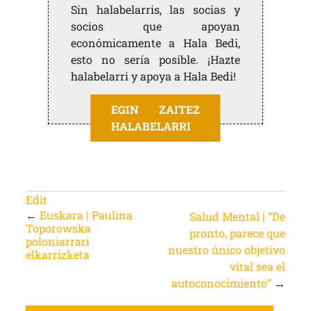
Sin halabelarris, las socias y
socios que apoyan
económicamente a Hala Bedi,
esto no sería posible. ¡Hazte
halabelarri y apoya a Hala Bedi!
EGIN ZAITEZ
HALABELARRI
Edit
←
Euskara | Paulina
Salud Mental | “De
Toporowska
pronto, parece que
poloniarrari
nuestro único objetivo
elkarrizketa
vital sea el
autoconocimiento”
→