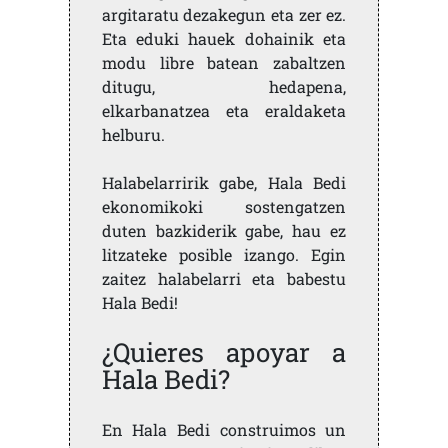
argitaratu dezakegun eta zer ez.
Eta eduki hauek dohainik eta
modu libre batean zabaltzen
ditugu, hedapena,
elkarbanatzea eta eraldaketa
helburu.
Halabelarririk gabe, Hala Bedi
ekonomikoki sostengatzen
duten bazkiderik gabe, hau ez
litzateke posible izango. Egin
zaitez halabelarri eta babestu
Hala Bedi!
¿Quieres apoyar a
Hala Bedi?
En Hala Bedi construimos un