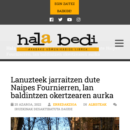
EGIN ZAITEZ
BAZKIDE!
Hala Bedi
>
Albisteak
>
Lanuzteek jarraitzen dute Naipes
Fournierren, lan baldintzen okertzearen aurka
Lanuzteek jarraitzen dute
Naipes Fournierren, lan
baldintzen okertzearen aurka
25 AZAROA, 2022
ERREDAKZIOA
IN
ALBISTEAK
LANUZTEEK JARRAITZEN DUTE NA
IRUZKINAK DESAKTIBATUTA DAUDE