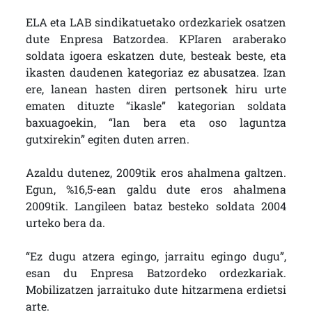
ELA eta LAB sindikatuetako ordezkariek osatzen
dute Enpresa Batzordea. KPIaren araberako
soldata igoera eskatzen dute, besteak beste, eta
ikasten daudenen kategoriaz ez abusatzea. Izan
ere, lanean hasten diren pertsonek hiru urte
ematen dituzte “ikasle” kategorian soldata
baxuagoekin, “lan bera eta oso laguntza
gutxirekin” egiten duten arren.
Azaldu dutenez, 2009tik eros ahalmena galtzen.
Egun, %16,5-ean galdu dute eros ahalmena
2009tik. Langileen bataz besteko soldata 2004
urteko bera da.
“Ez dugu atzera egingo, jarraitu egingo dugu”,
esan du Enpresa Batzordeko ordezkariak.
Mobilizatzen jarraituko dute hitzarmena erdietsi
arte.