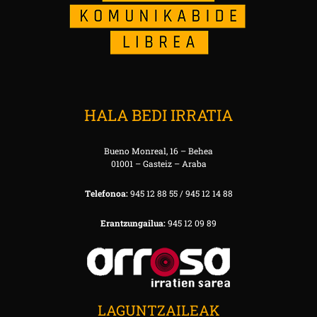
HALA BEDI IRRATIA
Bueno Monreal, 16 – Behea
01001 – Gasteiz – Araba
Telefonoa:
945 12 88 55 / 945 12 14 88
Erantzungailua:
945 12 09 89
LAGUNTZAILEAK