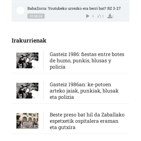
BabaZorra: Youtubeko urrezko era berri bat? BZ 3-27
01:06:24
4
0
1
Irakurrienak
Gasteiz 1986: fiestas entre botes
de humo, punkis, blusas y
policía
Gasteiz 1986an: ke-potoen
arteko jaiak, punkiak, blusak
eta polizia
Beste preso bat hil da Zaballako
espetxetik ospitalera eraman
eta gutxira