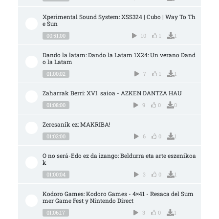
Xperimental Sound System: XSS324 | Cubo | Way To Th
e Sun
00:51:00
10
1
1
Dando la latam: Dando la Latam 1X24: Un verano Dand
o la Latam
01:00:02
7
1
1
Zaharrak Berri: XVI. saioa - AZKEN DANTZA HAU
01:08:00
9
0
0
Zeresanik ez: MAKRIBA!
01:02:00
6
0
1
O no será-Edo ez da izango: Beldurra eta arte eszenikoa
k
01:00:04
3
0
1
Kodoro Games: Kodoro Games - 4×41 - Resaca del Sum
mer Game Fest y Nintendo Direct
01:06:17
3
0
1