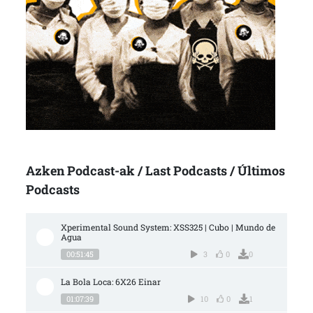
Azken Podcast-ak / Last Podcasts / Últimos
Podcasts
Xperimental Sound System: XSS325 | Cubo | Mundo de 
Agua
00:51:45
3
0
0
La Bola Loca: 6X26 Einar
01:07:39
10
0
1