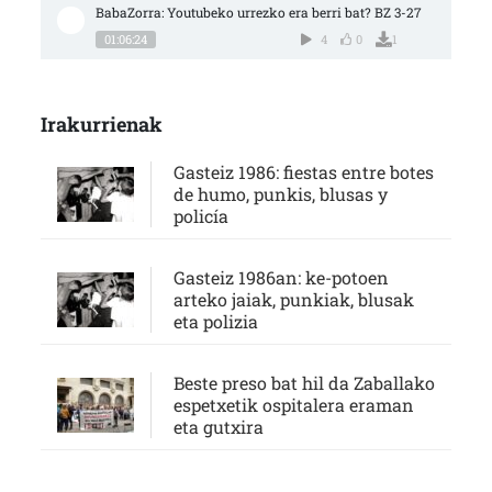
BabaZorra: Youtubeko urrezko era berri bat? BZ 3-27
01:06:24
4
0
1
Irakurrienak
Gasteiz 1986: fiestas entre botes
de humo, punkis, blusas y
policía
Gasteiz 1986an: ke-potoen
arteko jaiak, punkiak, blusak
eta polizia
Beste preso bat hil da Zaballako
espetxetik ospitalera eraman
eta gutxira