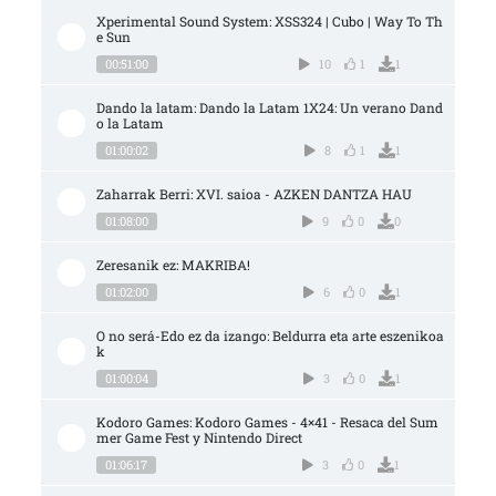
Xperimental Sound System: XSS324 | Cubo | Way To Th
e Sun
00:51:00
10
1
1
Dando la latam: Dando la Latam 1X24: Un verano Dand
o la Latam
01:00:02
8
1
1
Zaharrak Berri: XVI. saioa - AZKEN DANTZA HAU
01:08:00
9
0
0
Zeresanik ez: MAKRIBA!
01:02:00
6
0
1
O no será-Edo ez da izango: Beldurra eta arte eszenikoa
k
01:00:04
3
0
1
Kodoro Games: Kodoro Games - 4×41 - Resaca del Sum
mer Game Fest y Nintendo Direct
01:06:17
3
0
1