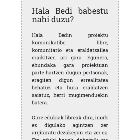
Hala Bedi babestu
nahi duzu?
Hala Bedin proiektu
komunikatibo libre,
komunitario eta eraldatzailea
eraikitzen ari gara. Egunero,
ehundaka gara proiektuan
parte hartzen dugun pertsonak,
eragiten digun errealitatea
behatuz eta hura eraldatzen
saiatuz, herri mugimenduekin
batera.
Gure edukiak libreak dira, inork
ez digulako agintzen zer
argitaratu dezakegun eta zer ez.
Eta eduki hauek dohainik eta