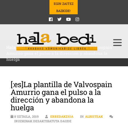
EGIN ZAITEZ
BAZKIDE!
Hala Bedi
>
Albisteak
>
[:es]La plantilla de Valvospain
Amurrio gana el pulso a la dirección y abandona la
huelga
[:es]La plantilla de Valvospain
Amurrio gana el pulso a la
dirección y abandona la
huelga
8 UZTAILA, 2019
ERREDAKZIOA
IN
ALBISTEAK
[:ES]LA PLANTILLA DE VALVOSPAI
IRUZKINAK DESAKTIBATUTA DAUDE