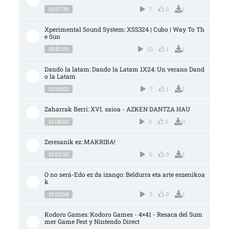
01:07:39
7
0
1
Xperimental Sound System: XSS324 | Cubo | Way To Th
e Sun
00:51:00
10
1
1
Dando la latam: Dando la Latam 1X24: Un verano Dand
o la Latam
01:00:02
7
1
1
Zaharrak Berri: XVI. saioa - AZKEN DANTZA HAU
01:08:00
9
0
0
Zeresanik ez: MAKRIBA!
01:02:00
6
0
1
O no será-Edo ez da izango: Beldurra eta arte eszenikoa
k
01:00:04
3
0
1
Kodoro Games: Kodoro Games - 4×41 - Resaca del Sum
mer Game Fest y Nintendo Direct