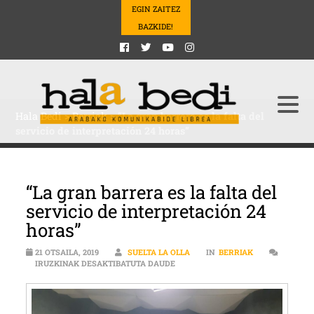
EGIN ZAITEZ
BAZKIDE!
Hala Bedi
>
Berriak
>
“La gran barrera es la falta del
servicio de interpretación 24 horas”
“La gran barrera es la falta del
servicio de interpretación 24
horas”
21 OTSAILA, 2019
SUELTA LA OLLA
IN
BERRIAK
“LA GRAN BARRERA ES LA FALTA D
IRUZKINAK DESAKTIBATUTA DAUDE