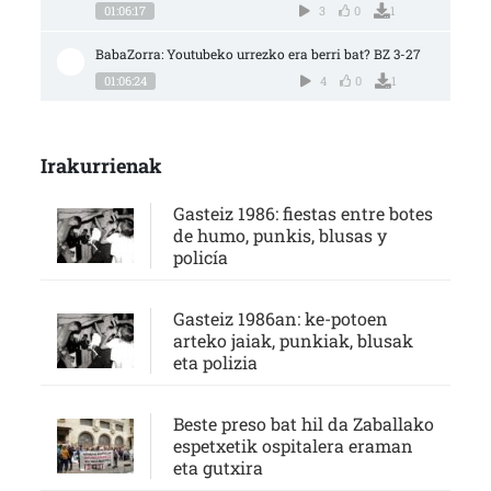
01:06:17
3
0
1
BabaZorra: Youtubeko urrezko era berri bat? BZ 3-27
01:06:24
4
0
1
Irakurrienak
Gasteiz 1986: fiestas entre botes
de humo, punkis, blusas y
policía
Gasteiz 1986an: ke-potoen
arteko jaiak, punkiak, blusak
eta polizia
Beste preso bat hil da Zaballako
espetxetik ospitalera eraman
eta gutxira