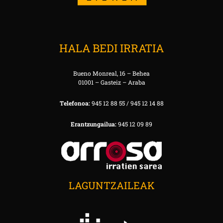
HALA BEDI IRRATIA
Bueno Monreal, 16 – Behea
01001 – Gasteiz – Araba
Telefonoa:
945 12 88 55 / 945 12 14 88
Erantzungailua:
945 12 09 89
LAGUNTZAILEAK