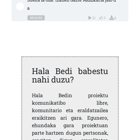
a
00:16:59
21
0
4
Hala Bedi babestu
nahi duzu?
Hala Bedin proiektu
komunikatibo libre,
komunitario eta eraldatzailea
eraikitzen ari gara. Egunero,
ehundaka gara proiektuan
parte hartzen dugun pertsonak,