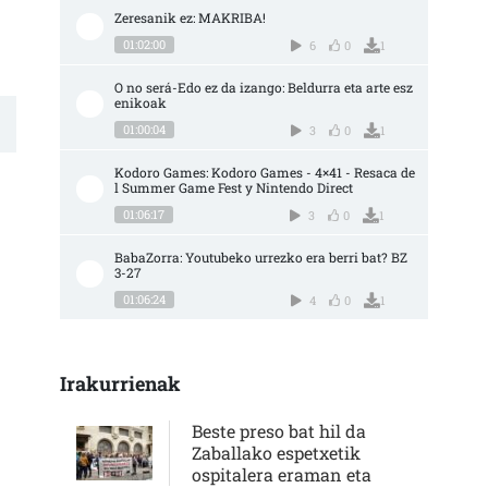
Zeresanik ez: MAKRIBA!
01:02:00
6
0
1
O no será-Edo ez da izango: Beldurra eta arte esz
enikoak
01:00:04
3
0
1
Kodoro Games: Kodoro Games - 4×41 - Resaca de
l Summer Game Fest y Nintendo Direct
01:06:17
3
0
1
BabaZorra: Youtubeko urrezko era berri bat? BZ 
3-27
01:06:24
4
0
1
Irakurrienak
Beste preso bat hil da
Zaballako espetxetik
ospitalera eraman eta