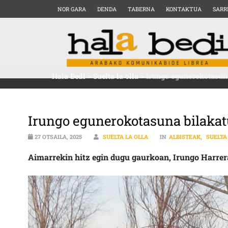
NOR GARA
DENDA
TABERNA
KONTAKTUA
SARR
Hala Bedi
>
Suelta la olla
>
Irungo egunerokotasun
Irungo egunerokotasuna bilakat
27 OTSAILA, 2025
SUELTA LA OLLA
IN
ALBISTEAK
,
SUELTA
Aimarrekin hitz egin dugu gaurkoan, Irungo Harrer