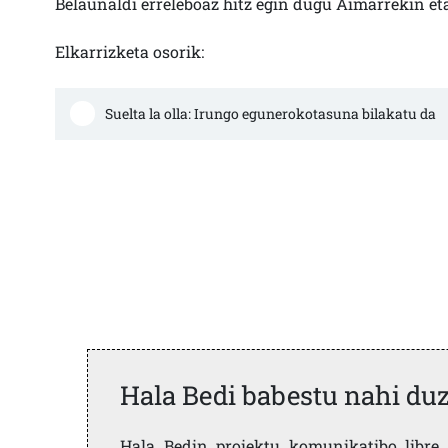
Belaunaldi erreleboaz hitz egin dugu Aimarrekin e
Elkarrizketa osorik:
Suelta la olla: Irungo egunerokotasuna bilakatu da
Hala Bedi babestu nahi du
Hala Bedin proiektu komunikatibo libre, 