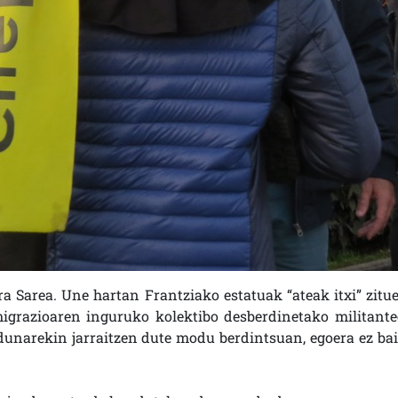
ra Sarea. Une hartan Frantziako estatuak “ateak itxi” zitue
igrazioaren inguruko kolektibo desberdinetako militante
rdunarekin jarraitzen dute modu berdintsuan, egoera ez bai