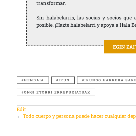
transformar.
Sin halabelarris, las socias y socios qu
posible. ¡Hazte halabelarri y apoya a Hala B
EGIN ZA
HENDAIA
IRUN
IRUNGO HARRERA SAR
ONGI ETORRI ERREFUXIATUAK
Edit
←
Todo cuerpo y persona puede hacer cualquier dep