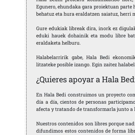
Egunero, ehundaka gara proiektuan parte h
behatuz eta hura eraldatzen saiatuz, herr
Gure edukiak libreak dira, inork ez digula
eduki hauek dohainik eta modu libre bat
eraldaketa helburu.
Halabelarririk gabe, Hala Bedi ekonomi
litzateke posible izango. Egin zaitez halabe
¿Quieres apoyar a Hala Bed
En Hala Bedi construimos un proyecto comu
día a día, cientos de personas participam
afecta y tratando de transformarla junto a
Nuestros contenidos son libres porque nad
difundimos estos contenidos de forma libre