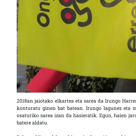
2018an jaiotako elkartea eta sarea da Irungo Harre
konturatu ginen bat batean. Irungo lagunez eta m
osaturiko sarea izan da hasieratik. Egun, haien ja
batere aldatu.