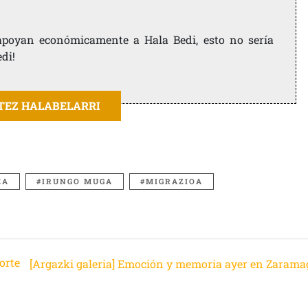
e apoyan económicamente a Hala Bedi, esto no sería
edi!
ITEZ HALABELARRI
EA
IRUNGO MUGA
MIGRAZIOA
orte
[Argazki galeria] Emoción y memoria ayer en Zarama