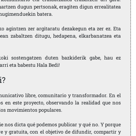
artzen dugun pertsonak, eragiten digun errealitatea
i mugimenduekin batera.
ko agintzen zer argitaratu dezakegun eta zer ez. Eta
ean zabaltzen ditugu, hedapena, elkarbanatzea eta
koki sostengatzen duten bazkiderik gabe, hau ez
larri eta babestu Hala Bedi!
i?
nicativo libre, comunitario y transformador. En el
os en este proyecto, observando la realidad que nos
 los movimientos populares.
ie nos dicta qué podemos publicar y qué no. Y porque
 y gratuita, con el objetivo de difundir, compartir y