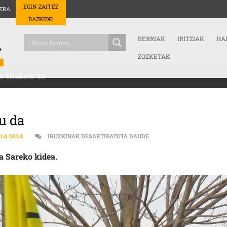
EGIN ZAITEZ
ERA
BAZKIDE!
BERRIAK
IRITZIAK
HA
ZOZKETAK
a bilakatu da
u da
IRUNGO EGUNEROKOTASUN
 LA OLLA
IRUZKINAK DESAKTIBATUTA DAUDE
a Sareko kidea.