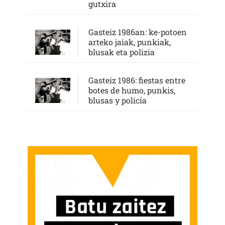
gutxira
Gasteiz 1986an: ke-potoen
arteko jaiak, punkiak,
blusak eta polizia
Gasteiz 1986: fiestas entre
botes de humo, punkis,
blusas y policía