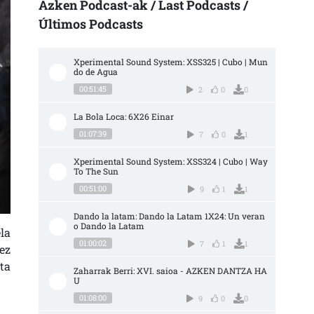
Azken Podcast-ak / Last Podcasts /
Últimos Podcasts
Xperimental Sound System: XSS325 | Cubo | Mun
do de Agua
00:51:45
2
0
0
La Bola Loca: 6X26 Einar
01:07:39
7
0
1
Xperimental Sound System: XSS324 | Cubo | Way 
To The Sun
00:51:00
9
1
1
Dando la latam: Dando la Latam 1X24: Un veran
o Dando la Latam
la
01:00:02
7
1
1
ez
ta
Zaharrak Berri: XVI. saioa - AZKEN DANTZA HA
U
01:08:00
9
0
0