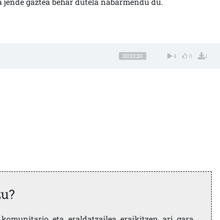
ta jende gaztea behar dutela nabarmendu du.
00:23:20
4
0
1
zu?
komunitario eta eraldatzailea eraikitzen ari gara.