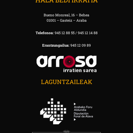
Bueno Monreal, 16 – Behea
01001 – Gasteiz – Araba
Telefonoa:
945 12 88 55 / 945 12 14 88
Erantzungailua:
945 12 09 89
LAGUNTZAILEAK