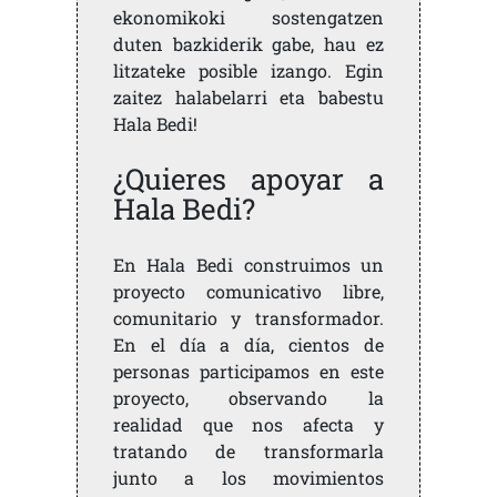
ekonomikoki sostengatzen
duten bazkiderik gabe, hau ez
litzateke posible izango. Egin
zaitez halabelarri eta babestu
Hala Bedi!
¿Quieres apoyar a
Hala Bedi?
En Hala Bedi construimos un
proyecto comunicativo libre,
comunitario y transformador.
En el día a día, cientos de
personas participamos en este
proyecto, observando la
realidad que nos afecta y
tratando de transformarla
junto a los movimientos