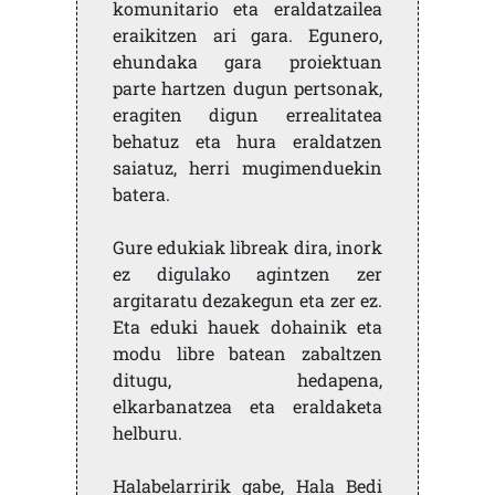
komunitario eta eraldatzailea
eraikitzen ari gara. Egunero,
ehundaka gara proiektuan
parte hartzen dugun pertsonak,
eragiten digun errealitatea
behatuz eta hura eraldatzen
saiatuz, herri mugimenduekin
batera.
Gure edukiak libreak dira, inork
ez digulako agintzen zer
argitaratu dezakegun eta zer ez.
Eta eduki hauek dohainik eta
modu libre batean zabaltzen
ditugu, hedapena,
elkarbanatzea eta eraldaketa
helburu.
Halabelarririk gabe, Hala Bedi