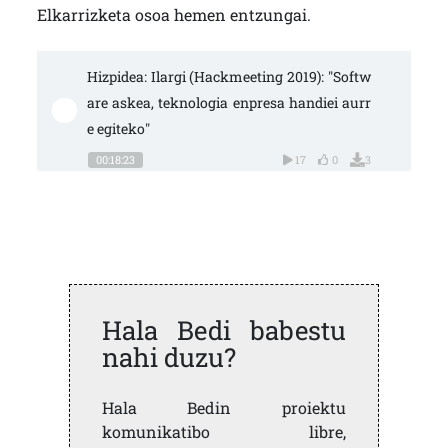
Elkarrizketa osoa hemen entzungai.
Hizpidea: Ilargi (Hackmeeting 2019): "Softw
are askea, teknologia enpresa handiei aurr
e egiteko"
00:18:23
17
0
3
Hala Bedi babestu
nahi duzu?
Hala Bedin proiektu
komunikatibo libre,