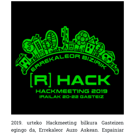
2019. urteko Hackmeeting bilkura Gasteizen
egingo da, Errekaleor Auzo Askean. Espainiar