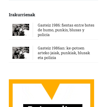
Irakurrienak
Gasteiz 1986: fiestas entre botes
de humo, punkis, blusas y
policía
Gasteiz 1986an: ke-potoen
arteko jaiak, punkiak, blusak
eta polizia