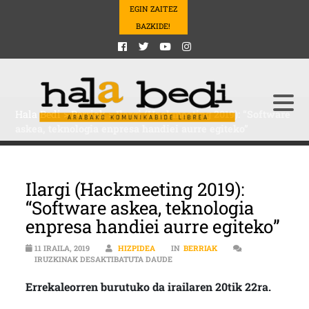
EGIN ZAITEZ
BAZKIDE!
Hala Bedi
>
Berriak
>
Ilargi (Hackmeeting 2019): “Software
askea, teknologia enpresa handiei aurre egiteko”
Ilargi (Hackmeeting 2019):
“Software askea, teknologia
enpresa handiei aurre egiteko”
11 IRAILA, 2019
HIZPIDEA
IN
BERRIAK
ILARGI (HACKMEETING 2019): “SO
IRUZKINAK DESAKTIBATUTA DAUDE
Errekaleorren burutuko da irailaren 20tik 22ra.