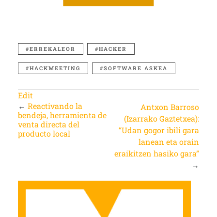
ERREKALEOR
HACKER
HACKMEETING
SOFTWARE ASKEA
Edit
←
Reactivando la
Antxon Barroso
bendeja, herramienta de
(Izarrako Gaztetxea):
venta directa del
“Udan gogor ibili gara
producto local
lanean eta orain
eraikitzen hasiko gara”
→