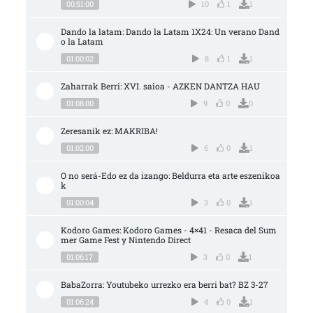
00:51:00
10
1
1
Dando la latam: Dando la Latam 1X24: Un verano Dand
o la Latam
01:00:02
8
1
1
Zaharrak Berri: XVI. saioa - AZKEN DANTZA HAU
01:08:00
9
0
0
Zeresanik ez: MAKRIBA!
01:02:00
6
0
1
O no será-Edo ez da izango: Beldurra eta arte eszenikoa
k
01:00:04
3
0
1
Kodoro Games: Kodoro Games - 4×41 - Resaca del Sum
mer Game Fest y Nintendo Direct
01:06:17
3
0
1
BabaZorra: Youtubeko urrezko era berri bat? BZ 3-27
01:06:24
4
0
1