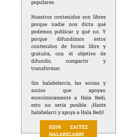
populares.
Nuestros contenidos son libres
porque nadie nos dicta qué
podemos publicar y qué no. Y
porque difundimos estos
contenidos de forma libre y
gratuita, con el objetivo de
difundir, compartir y
transformar.
Sin halabelarris, las socias y
socios que apoyan
económicamente a Hala Bedi,
esto no sería posible. ¡Hazte
halabelarri y apoya a Hala Bedi!
EGIN ZAITEZ
HALABELARRI