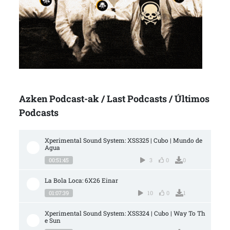
Azken Podcast-ak / Last Podcasts / Últimos
Podcasts
Xperimental Sound System: XSS325 | Cubo | Mundo de 
Agua
00:51:45
3
0
0
La Bola Loca: 6X26 Einar
01:07:39
10
0
1
Xperimental Sound System: XSS324 | Cubo | Way To Th
e Sun