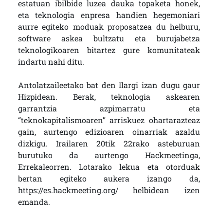
estatuan ibilbide luzea dauka topaketa honek,
eta teknologia enpresa handien hegemoniari
aurre egiteko moduak proposatzea du helburu,
software askea bultzatu eta burujabetza
teknologikoaren bitartez gure komunitateak
indartu nahi ditu.
Antolatzaileetako bat den Ilargi izan dugu gaur
Hizpidean. Berak, teknologia askearen
garrantzia azpimarratu eta
“teknokapitalismoaren” arriskuez ohartarazteaz
gain, aurtengo edizioaren oinarriak azaldu
dizkigu. Irailaren 20tik 22rako asteburuan
burutuko da aurtengo Hackmeetinga,
Errekaleorren. Lotarako lekua eta otorduak
bertan egiteko aukera izango da,
https://es.hackmeeting.org/ helbidean izen
emanda.