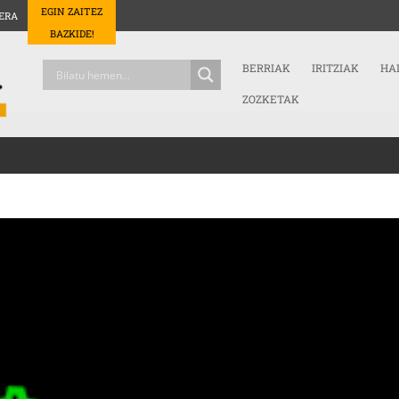
EGIN ZAITEZ
ERA
BAZKIDE!
BERRIAK
IRITZIAK
HA
ZOZKETAK