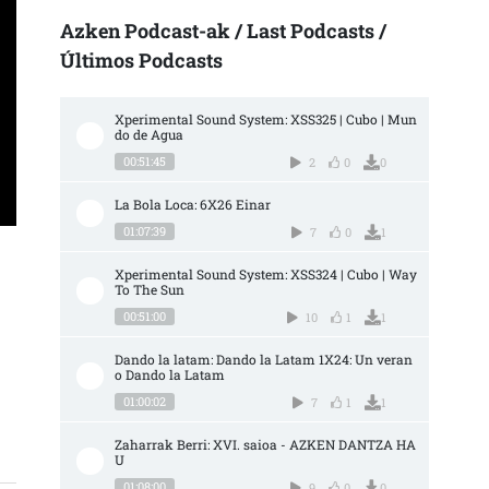
Azken Podcast-ak / Last Podcasts /
Últimos Podcasts
Xperimental Sound System: XSS325 | Cubo | Mun
do de Agua
00:51:45
2
0
0
La Bola Loca: 6X26 Einar
01:07:39
7
0
1
Xperimental Sound System: XSS324 | Cubo | Way 
To The Sun
00:51:00
10
1
1
OLOGIA ENPRESA HANDIEI AURRE EGITEKO” SARRERAN
Dando la latam: Dando la Latam 1X24: Un veran
o Dando la Latam
01:00:02
7
1
1
Zaharrak Berri: XVI. saioa - AZKEN DANTZA HA
U
01:08:00
9
0
0