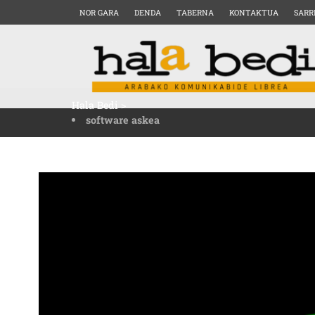
NOR GARA
DENDA
TABERNA
KONTAKTUA
SARR
Hala Bedi
>
software askea