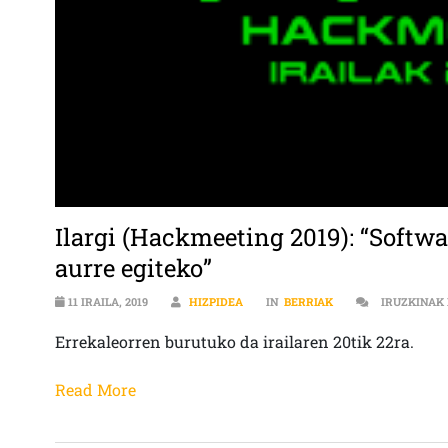
Ilargi (Hackmeeting 2019): “Softwa
aurre egiteko”
11 IRAILA, 2019
HIZPIDEA
IN
BERRIAK
IRUZKINAK
Errekaleorren burutuko da irailaren 20tik 22ra.
Read More