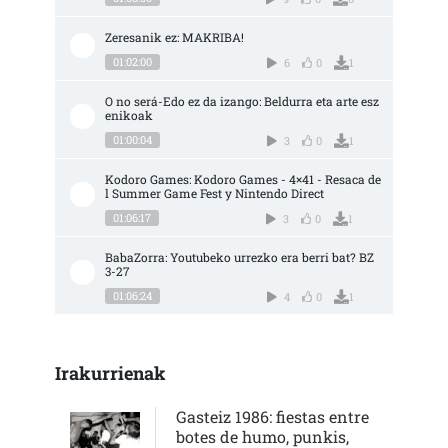
Zeresanik ez: MAKRIBA!
01:02:00
6
0
1
O no será-Edo ez da izango: Beldurra eta arte esz
enikoak
01:00:04
3
0
1
Kodoro Games: Kodoro Games - 4×41 - Resaca de
l Summer Game Fest y Nintendo Direct
01:06:17
3
0
1
BabaZorra: Youtubeko urrezko era berri bat? BZ 
3-27
01:06:24
4
0
1
Irakurrienak
Gasteiz 1986: fiestas entre
botes de humo, punkis,