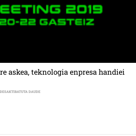
re askea, teknologia enpresa handiei
ILARGI (HACKMEETING 2019): “SOFTWARE ASKEA, TEKN
 DESAKTIBATUTA DAUDE