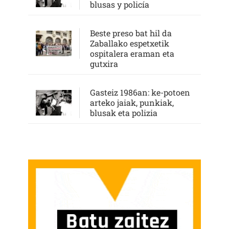
blusas y policía
Beste preso bat hil da
Zaballako espetxetik
ospitalera eraman eta
gutxira
Gasteiz 1986an: ke-potoen
arteko jaiak, punkiak,
blusak eta polizia