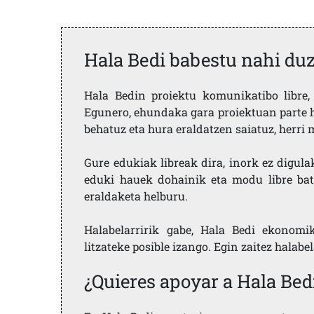
Hala Bedi babestu nahi du
Hala Bedin proiektu komunikatibo libre, 
Egunero, ehundaka gara proiektuan parte h
behatuz eta hura eraldatzen saiatuz, herr
Gure edukiak libreak dira, inork ez digula
eduki hauek dohainik eta modu libre bat
eraldaketa helburu.
Halabelarririk gabe, Hala Bedi ekonomi
litzateke posible izango. Egin zaitez halabe
¿Quieres apoyar a Hala Bed