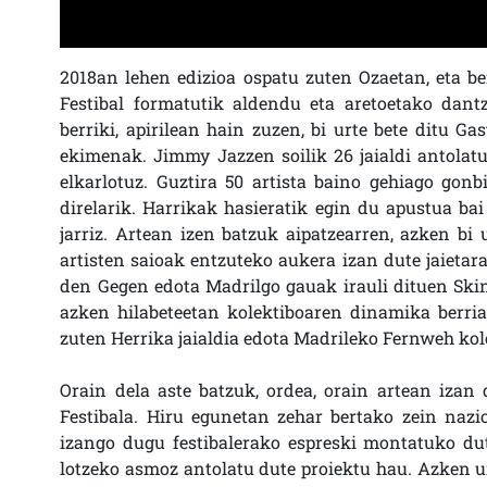
2018an lehen edizioa ospatu zuten Ozaetan, eta ber
Festibal formatutik aldendu eta aretoetako dant
berriki, apirilean hain zuzen, bi urte bete ditu G
ekimenak. Jimmy Jazzen soilik 26 jaialdi antolatu
elkarlotuz. Guztira 50 artista baino gehiago gon
direlarik. Harrikak hasieratik egin du apustua b
jarriz. Artean izen batzuk aipatzearren, azken bi
artisten saioak entzuteko aukera izan dute jaietara
den Gegen edota Madrilgo gauak irauli dituen Skin
azken hilabeteetan kolektiboaren dinamika berria
zuten Herrika jaialdia edota Madrileko Fernweh kol
Orain dela aste batzuk, ordea, orain artean izan
Festibala. Hiru egunetan zehar bertako zein nazi
izango dugu festibalerako espreski montatuko du
lotzeko asmoz antolatu dute proiektu hau. Azken u