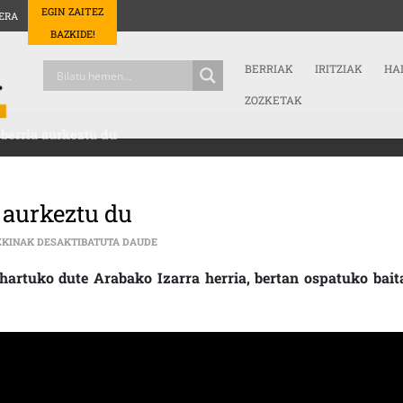
EGIN ZAITEZ
ERA
BAZKIDE!
BERRIAK
IRITZIAK
HA
ZOZKETAK
 berria aurkeztu du
a aurkeztu du
HARRIKADA JAIALDIAK EDIZIO BERRIA AURKEZ
ZKINAK DESAKTIBATUTA DAUDE
hartuko dute Arabako Izarra herria, bertan ospatuko bait