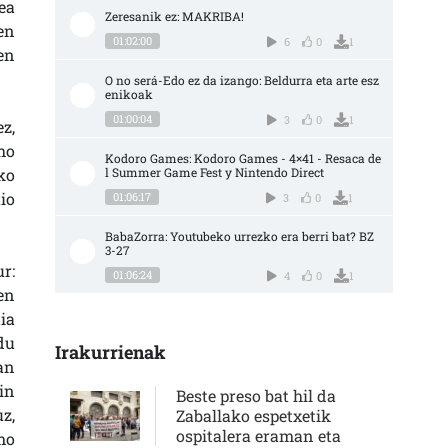
ea
Zeresanik ez: MAKRIBA!
en
01:02:00
6
0
1
en
O no será-Edo ez da izango: Beldurra eta arte esz
enikoak
01:00:04
3
0
1
z,
ho
Kodoro Games: Kodoro Games - 4×41 - Resaca de
ko
l Summer Game Fest y Nintendo Direct
io
01:06:17
3
0
1
BabaZorra: Youtubeko urrezko era berri bat? BZ 
3-27
r:
01:06:24
4
0
1
en
ia
du
Irakurrienak
an
in
Beste preso bat hil da
z,
Zaballako espetxetik
ospitalera eraman eta
mo