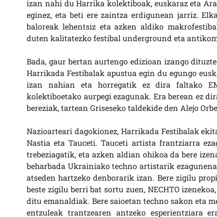
izan nahi du Harrika kolektiboak, euskaraz eta Ara
eginez, eta beti ere zaintza erdigunean jarriz. El
baloreak lehentsiz eta azken aldiko makrofestiba
duten kalitatezko festibal underground eta antikom
Bada, gaur bertan aurtengo edizioan izango dituzte
Harrikada Festibalak apustua egin du egungo euska
izan nahian eta horregatik ez dira faltako E
kolektiboetako aurpegi ezagunak. Era berean ez di
bereziak, tartean Griseseko taldekide den Alejo O
Nazioarteari dagokionez, Harrikada Festibalak ekit
Nastia eta Tauceti. Tauceti artista frantziarra 
trebeziagatik, eta azken aldian ohikoa da bere ize
beharbada Ukrainiako techno artistarik ezagunena 
atseden hartzeko denborarik izan. Bere zigilu prop
beste zigilu berri bat sortu zuen, NECHTO izeneko
ditu emanaldiak. Bere saioetan techno sakon eta me
entzuleak trantzearen antzeko esperientziara e