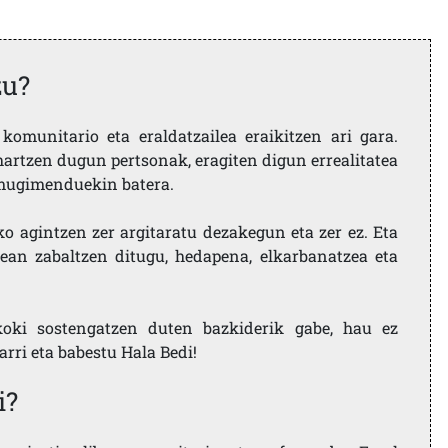
zu?
komunitario eta eraldatzailea eraikitzen ari gara.
artzen dugun pertsonak, eragiten digun errealitatea
i mugimenduekin batera.
ko agintzen zer argitaratu dezakegun eta zer ez. Eta
ean zabaltzen ditugu, hedapena, elkarbanatzea eta
koki sostengatzen duten bazkiderik gabe, hau ez
larri eta babestu Hala Bedi!
i?