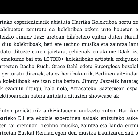
tako esperientziatik abiatuta Harrika Kolektiboa sortu ze
zalekuetan zentratu da kolektiboa azken urte hauetan e
asteizko Jimmy Jazz aretoan hilabetero egiten duten Harri
 ditu kolektiboak, beti ere techno musika eta zaintza lan
bidatu dituzte euren jaietara, gehienak emakume DJak iz
ai emakume bai eta LGTBIQ+ kolektiboko artistak erdigune
 urteetan Dasha Rush, Grace Dahl edota Supergloss bezala
 gerturatu direnek, eta ez hori bakarrik, Berlinen aitzindar
 kolektiboak ere izan dira bertan. Jimmy Jazzetik haratag
k ezagutu ditugu, hala nola, Arrasateko Gaztetxean ospa
ektiboarekin batera antolatu dituzten showcase-ak.
 duten proiekturik anbiziotsuena aurkeztu zuten: Harrika
oarteko DJ eta ekoizle ezberdinen saioak entzuteko auke
ten jai eremuan. Techno musika, zaintza eta landa erem
rteetan Euskal Herrian egon den musika iraultzaren zati b