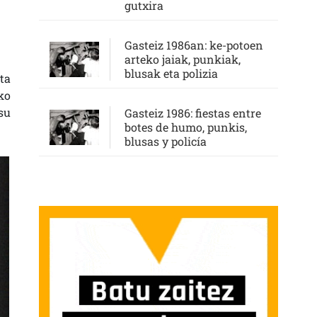
gutxira
Gasteiz 1986an: ke-potoen
arteko jaiak, punkiak,
blusak eta polizia
ta
ko
su
Gasteiz 1986: fiestas entre
botes de humo, punkis,
blusas y policía