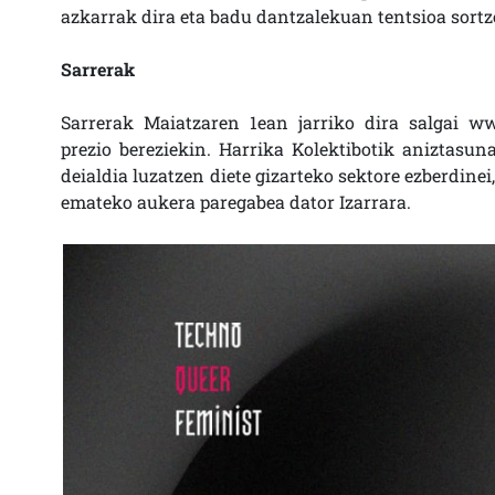
azkarrak dira eta badu dantzalekuan tentsioa sortz
Sarrerak
Sarrerak Maiatzaren 1ean jarriko dira salgai w
prezio bereziekin. Harrika Kolektibotik aniztasun
deialdia luzatzen diete gizarteko sektore ezberdine
emateko aukera paregabea dator Izarrara.