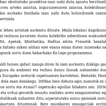
ban ekoitzitako proiektua izan nahi dute, apustu berritzail
karren arteko zaintza, ingurumenaren zaintza, kolektiboar
len aurkako festibala izan nahi dute, bolondresek osatz
ertziala.
n lehen artistak aurkeztu dituzte. Maila lokalari dagokione
l technoa jorratzen duten kolektibo ezberdinen erakuslei
MA, Apetak, Mixthetika, Redlux edota Frenetik bezala
ra faltako azken aldian ezer esana eman duten zuzeneko sa
rbegozok sortu duen bakarkako Ke Lepo proposamena.
aldi honen gidari izango diren bi izen aurkeztu dizkigu gau
ezaguna da ambient eta techno doinu ilunak nahasteko du
na Europako aretorik ospetsuenen karteletan. Bestalde, Nast
dela esan dezakegu. 2005an bere debuta egin zuenetik ez 
ioa sortu eta Arma17 ospetsuko egoiliar bilakatu zen. 2019
a, eta orduz geroztik mundu mailako areto ezagunenetan eg
lodikoak nahasten ditu, urperatutako soinu-paisaiak sortu
rakartzen dituztenak. Bere musikaren ezaugarriak errit