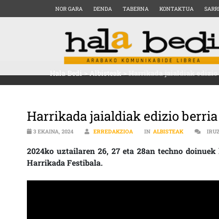
NOR GARA
DENDA
TABERNA
KONTAKTUA
SARR
Hala Bedi
>
Albisteak
>
Harrikada jaialdiak edizio
Harrikada jaialdiak edizio berri
3 EKAINA, 2024
ERREDAKZIOA
IN
ALBISTEAK
IRU
2024ko uztailaren 26, 27 eta 28an techno doinuek 
Harrikada Festibala.