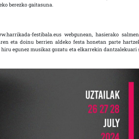
eko berezko gaitasuna.
ww.harrikada-festibala.eus webgunean, hasierako salmen
aren eta doinu berrien aldeko festa honetan parte hartze
i, hiru egunez musikaz gozatu eta elkarrekin dantzalekuari 