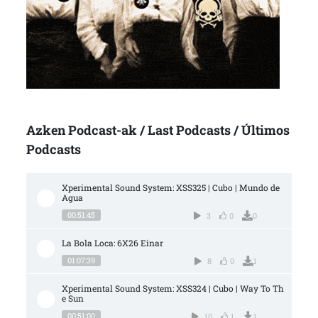
Azken Podcast-ak / Last Podcasts / Últimos
Podcasts
Xperimental Sound System: XSS325 | Cubo | Mundo de 
Agua
00:51:45
3
0
0
La Bola Loca: 6X26 Einar
01:07:39
8
0
1
Xperimental Sound System: XSS324 | Cubo | Way To Th
e Sun
00:51:00
10
1
1