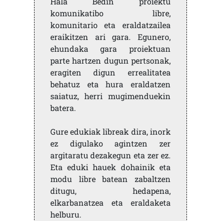
Hala Bedin proiektu
komunikatibo libre,
komunitario eta eraldatzailea
eraikitzen ari gara. Egunero,
ehundaka gara proiektuan
parte hartzen dugun pertsonak,
eragiten digun errealitatea
behatuz eta hura eraldatzen
saiatuz, herri mugimenduekin
batera.
Gure edukiak libreak dira, inork
ez digulako agintzen zer
argitaratu dezakegun eta zer ez.
Eta eduki hauek dohainik eta
modu libre batean zabaltzen
ditugu, hedapena,
elkarbanatzea eta eraldaketa
helburu.