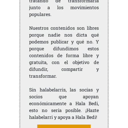
tratando de transformarla
junto a los movimientos
populares.
Nuestros contenidos son libres
porque nadie nos dicta qué
podemos publicar y qué no. Y
porque difundimos estos
contenidos de forma libre y
gratuita, con el objetivo de
difundir, compartir y
transformar.
Sin halabelarris, las socias y
socios que apoyan
económicamente a Hala Bedi,
esto no sería posible. ¡Hazte
halabelarri y apoya a Hala Bedi!