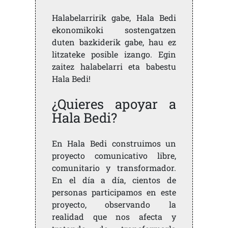
Halabelarririk gabe, Hala Bedi
ekonomikoki sostengatzen
duten bazkiderik gabe, hau ez
litzateke posible izango. Egin
zaitez halabelarri eta babestu
Hala Bedi!
¿Quieres apoyar a
Hala Bedi?
En Hala Bedi construimos un
proyecto comunicativo libre,
comunitario y transformador.
En el día a día, cientos de
personas participamos en este
proyecto, observando la
realidad que nos afecta y