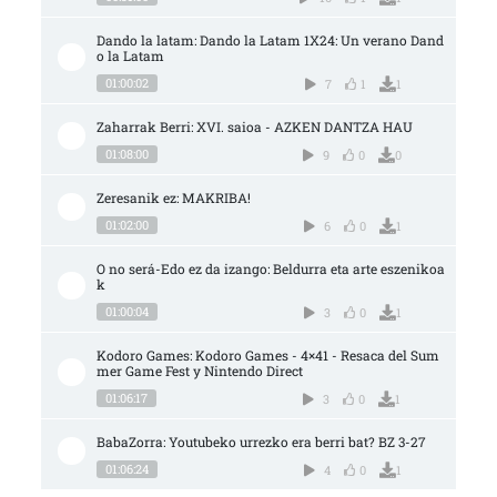
Dando la latam: Dando la Latam 1X24: Un verano Dand
o la Latam
01:00:02
7
1
1
Zaharrak Berri: XVI. saioa - AZKEN DANTZA HAU
01:08:00
9
0
0
Zeresanik ez: MAKRIBA!
01:02:00
6
0
1
O no será-Edo ez da izango: Beldurra eta arte eszenikoa
k
01:00:04
3
0
1
Kodoro Games: Kodoro Games - 4×41 - Resaca del Sum
mer Game Fest y Nintendo Direct
01:06:17
3
0
1
BabaZorra: Youtubeko urrezko era berri bat? BZ 3-27
01:06:24
4
0
1