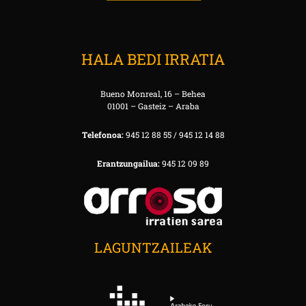
HALA BEDI IRRATIA
Bueno Monreal, 16 – Behea
01001 – Gasteiz – Araba
Telefonoa:
945 12 88 55 / 945 12 14 88
Erantzungailua:
945 12 09 89
LAGUNTZAILEAK