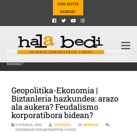
EGIN ZAITEZ
BAZKIDE!
Hala Bedi
>
Berriak
>
Geopolitika-Ekonomia | Biztanleria
hazkundea: arazo ala aukera? Feudalismo korporatibora
bidean?
Geopolitika-Ekonomia |
Biztanleria hazkundea: arazo
ala aukera? Feudalismo
korporatibora bidean?
9 OTSAILA, 2022
HIZPIDEA
IN
BERRIAK
GEOPOLITIKA-EKONOMIA | BIZTAN
IRUZKINAK DESAKTIBATUTA DAUDE