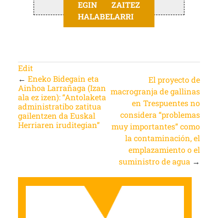
EGIN ZAITEZ
HALABELARRI
Edit
←
Eneko Bidegain eta
El proyecto de
Ainhoa Larrañaga (Izan
macrogranja de gallinas
ala ez izen): “Antolaketa
en Trespuentes no
administratibo zatitua
considera “problemas
gailentzen da Euskal
Herriaren iruditegian”
muy importantes” como
la contaminación, el
emplazamiento o el
suministro de agua
→