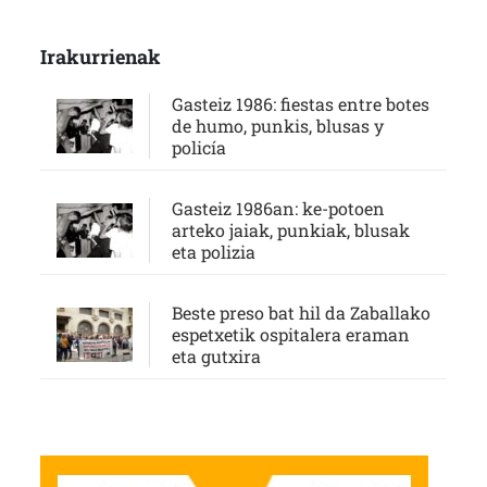
Irakurrienak
Gasteiz 1986: fiestas entre botes
de humo, punkis, blusas y
policía
Gasteiz 1986an: ke-potoen
arteko jaiak, punkiak, blusak
eta polizia
Beste preso bat hil da Zaballako
espetxetik ospitalera eraman
eta gutxira