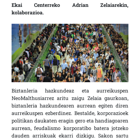
Ekai Centerreko Adrian Zelaiarekin,
kolaborazioa.
Biztanleria hazkundeaz eta aurreikuspen
NeoMalthusiarrez aritu zaigu Zelaia gaurkoan,
biztanleria hazkundearen aurrean egiten diren
aurreikuspen ezberdinez. Bestalde, korporazioek
politikan daukaten eragin gero eta handiagoaren
aurrean, feudalismo korporatibo batera jotzeko
dauden arriskuak ekarri dizkigu. Sakon sartu