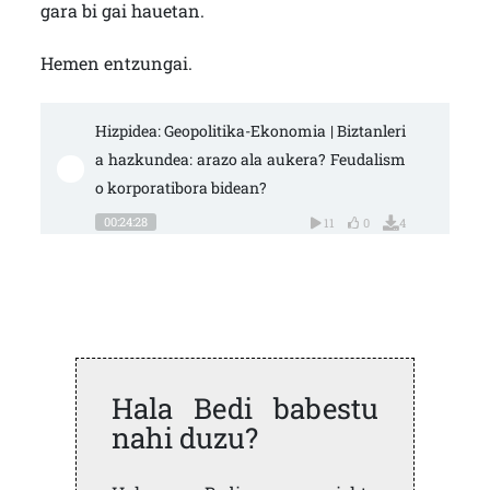
gara bi gai hauetan.
Hemen entzungai.
Hizpidea: Geopolitika-Ekonomia | Biztanleri
a hazkundea: arazo ala aukera? Feudalism
o korporatibora bidean?
00:24:28
11
0
4
Hala Bedi babestu
nahi duzu?