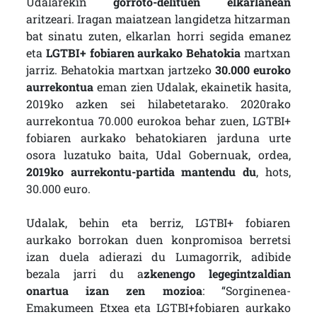
Udalarekin
gorroto-delituen elkarlanean
aritzeari. Iragan maiatzean langidetza hitzarman
bat sinatu zuten, elkarlan horri segida emanez
eta
LGTBI+ fobiaren aurkako Behatokia
martxan
jarriz. Behatokia martxan jartzeko
30.000 euroko
aurrekontua
eman zien Udalak, ekainetik hasita,
2019ko azken sei hilabetetarako. 2020rako
aurrekontua 70.000 eurokoa behar zuen, LGTBI+
fobiaren aurkako behatokiaren jarduna urte
osora luzatuko baita, Udal Gobernuak, ordea,
2019ko aurrekontu-partida mantendu du
, hots,
30.000 euro.
Udalak, behin eta berriz, LGTBI+ fobiaren
aurkako borrokan duen konpromisoa berretsi
izan duela adierazi du Lumagorrik, adibide
bezala jarri du a
zkenengo legegintzaldian
onartua izan zen mozioa
: “Sorginenea-
Emakumeen Etxea eta LGTBI+fobiaren aurkako