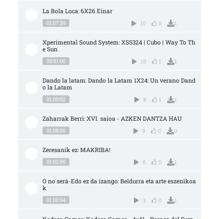
La Bola Loca: 6X26 Einar
01:07:39
10
0
1
Xperimental Sound System: XSS324 | Cubo | Way To Th
e Sun
00:51:00
10
1
1
Dando la latam: Dando la Latam 1X24: Un verano Dand
o la Latam
01:00:02
8
1
1
Zaharrak Berri: XVI. saioa - AZKEN DANTZA HAU
01:08:00
9
0
0
Zeresanik ez: MAKRIBA!
01:02:00
6
0
1
O no será-Edo ez da izango: Beldurra eta arte eszenikoa
k
01:00:04
3
0
1