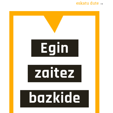
eskatu dute
→