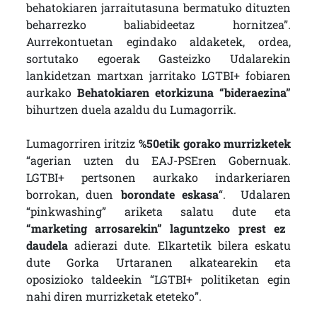
behatokiaren jarraitutasuna bermatuko dituzten
beharrezko baliabideetaz hornitzea”.
Aurrekontuetan egindako aldaketek, ordea,
sortutako egoerak Gasteizko Udalarekin
lankidetzan martxan jarritako LGTBI+ fobiaren
aurkako
Behatokiaren etorkizuna “bideraezina”
bihurtzen duela azaldu du Lumagorrik.
Lumagorriren iritziz
%50etik gorako murrizketek
“agerian uzten du EAJ-PSEren Gobernuak.
LGTBI+ pertsonen aurkako indarkeriaren
borrokan, duen
borondate eskasa
“. Udalaren
“pinkwashing” ariketa salatu dute eta
“marketing arrosarekin” laguntzeko prest ez
daudela
adierazi dute. Elkartetik bilera eskatu
dute Gorka Urtaranen alkatearekin eta
oposizioko taldeekin “LGTBI+ politiketan egin
nahi diren murrizketak eteteko”.