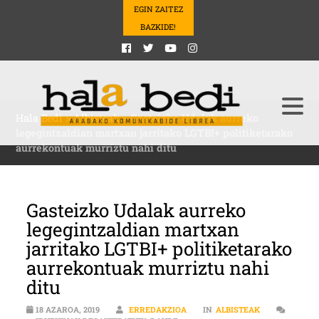
EGIN ZAITEZ
BAZKIDE!
Hala Bedi
>
Albisteak
>
Gasteizko Udalak aurreko
legegintzaldian martxan jarritako LGTBI+ politiketarako
aurrekontuak murriztu nahi ditu
Gasteizko Udalak aurreko
legegintzaldian martxan
jarritako LGTBI+ politiketarako
aurrekontuak murriztu nahi
ditu
18 AZAROA, 2019
ERREDAKZIOA
IN
ALBISTEAK