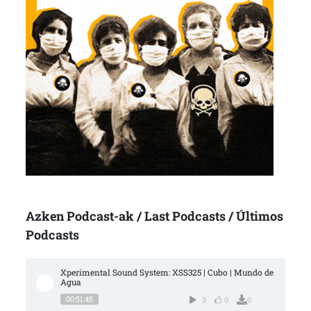
Azken Podcast-ak / Last Podcasts / Últimos
Podcasts
Xperimental Sound System: XSS325 | Cubo | Mundo de 
Agua
00:51:45
3
0
0