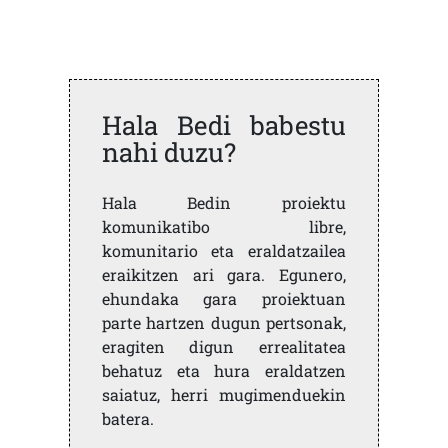
Hala Bedi babestu
nahi duzu?
Hala Bedin proiektu
komunikatibo libre,
komunitario eta eraldatzailea
eraikitzen ari gara. Egunero,
ehundaka gara proiektuan
parte hartzen dugun pertsonak,
eragiten digun errealitatea
behatuz eta hura eraldatzen
saiatuz, herri mugimenduekin
batera.