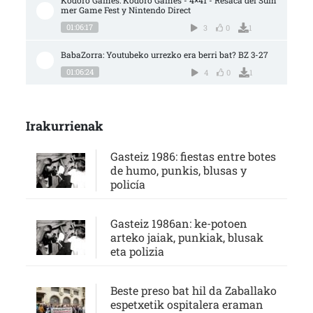
Kodoro Games: Kodoro Games - 4×41 - Resaca del Sum
mer Game Fest y Nintendo Direct
01:06:17
3
0
1
BabaZorra: Youtubeko urrezko era berri bat? BZ 3-27
01:06:24
4
0
1
Irakurrienak
Gasteiz 1986: fiestas entre botes
de humo, punkis, blusas y
policía
Gasteiz 1986an: ke-potoen
arteko jaiak, punkiak, blusak
eta polizia
Beste preso bat hil da Zaballako
espetxetik ospitalera eraman