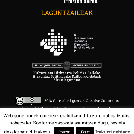
LAGUNTZAILEAK
2018 Gure eduki guztiak Creative Commons
Aitortu 4.0 Nazioartekoa Baimen baten mende daude.
Web gune honek cookieak erabiltzen ditu zure nabigatzailea
hobetzeko. Konforme zagozela asumitzen dugu, bestela
desaktibatu ditzakezu.
Irakurri gehiago
Onartu
Ukatu
HALA BEDI BAT 107.4 MHz.