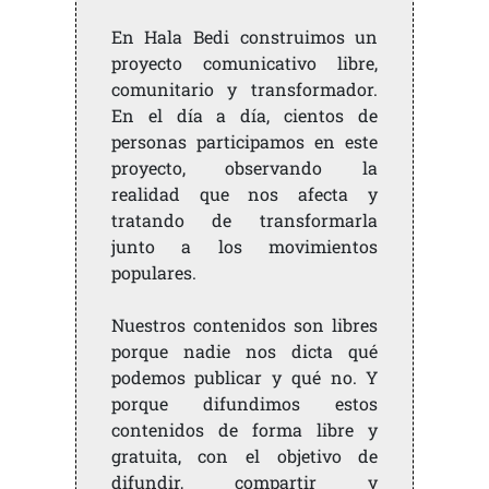
En Hala Bedi construimos un
proyecto comunicativo libre,
comunitario y transformador.
En el día a día, cientos de
personas participamos en este
proyecto, observando la
realidad que nos afecta y
tratando de transformarla
junto a los movimientos
populares.
Nuestros contenidos son libres
porque nadie nos dicta qué
podemos publicar y qué no. Y
porque difundimos estos
contenidos de forma libre y
gratuita, con el objetivo de
difundir, compartir y