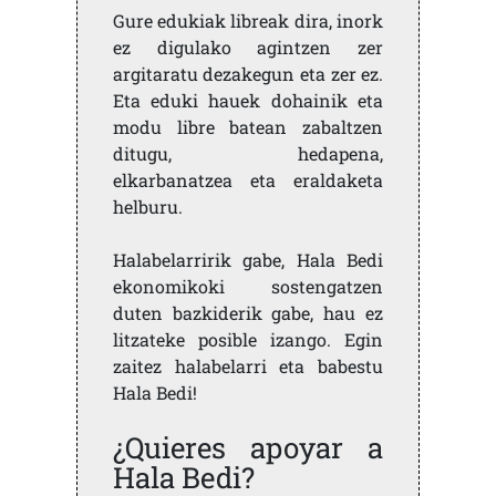
Gure edukiak libreak dira, inork
ez digulako agintzen zer
argitaratu dezakegun eta zer ez.
Eta eduki hauek dohainik eta
modu libre batean zabaltzen
ditugu, hedapena,
elkarbanatzea eta eraldaketa
helburu.
Halabelarririk gabe, Hala Bedi
ekonomikoki sostengatzen
duten bazkiderik gabe, hau ez
litzateke posible izango. Egin
zaitez halabelarri eta babestu
Hala Bedi!
¿Quieres apoyar a
Hala Bedi?