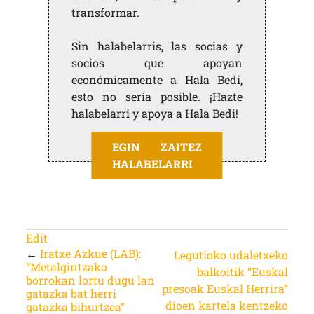
transformar.
Sin halabelarris, las socias y
socios que apoyan
económicamente a Hala Bedi,
esto no sería posible. ¡Hazte
halabelarri y apoya a Hala Bedi!
EGIN ZAITEZ
HALABELARRI
Edit
←
Iratxe Azkue (LAB):
Legutioko udaletxeko
“Metalgintzako
balkoitik “Euskal
borrokan lortu dugu lan
presoak Euskal Herrira”
gatazka bat herri
dioen kartela kentzeko
gatazka bihurtzea”