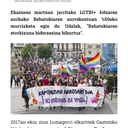
GASTEIZKO UDALAK AURREKO LEGE
IRUZKINAK DESAKTIBATUTA DAUDE
Ekainean martxan jarritako LGTBI+ fobiaren
aurkako Behatokiaren aurrekontuan %50eko
murrizketa egin du Udalak, "Behatokiaren
etorkizuna bideraezina bihurtuz".
2017an ekin zion Lumagorri elkarteak Gasteizko