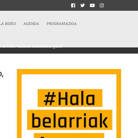
LA BIDEO
AGENDA
PROGRAMAZIOA
n arteko talkan kokatzen gara”
,
ERMINOETATIK HARATAGO, KAPITALA ETA BIZITZAREN ARTEKO TALKAN KOKATZ