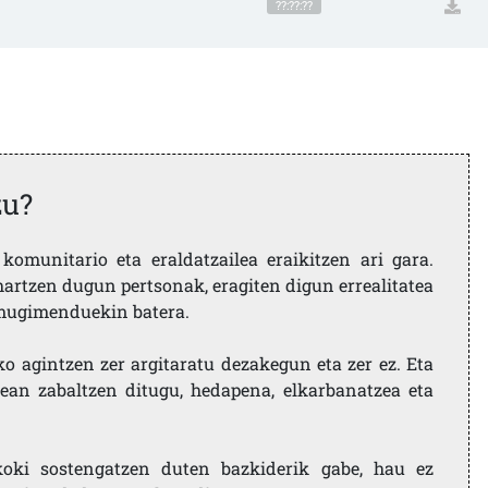
??:??:??
zu?
komunitario eta eraldatzailea eraikitzen ari gara.
artzen dugun pertsonak, eragiten digun errealitatea
i mugimenduekin batera.
ko agintzen zer argitaratu dezakegun eta zer ez. Eta
ean zabaltzen ditugu, hedapena, elkarbanatzea eta
koki sostengatzen duten bazkiderik gabe, hau ez