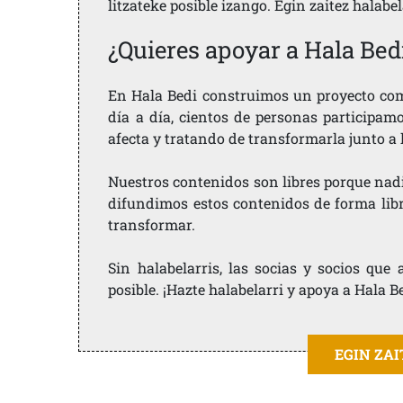
litzateke posible izango. Egin zaitez halabe
¿Quieres apoyar a Hala Bed
En Hala Bedi construimos un proyecto comu
día a día, cientos de personas participam
afecta y tratando de transformarla junto a
Nuestros contenidos son libres porque nad
difundimos estos contenidos de forma libre
transformar.
Sin halabelarris, las socias y socios qu
posible. ¡Hazte halabelarri y apoya a Hala B
EGIN ZA