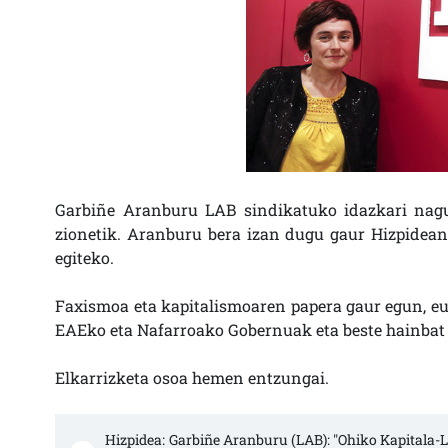
Garbiñe Aranburu LAB sindikatuko idazkari nagu
zionetik. Aranburu bera izan dugu gaur Hizpidean.
egiteko.
Faxismoa eta kapitalismoaren papera gaur egun, e
EAEko eta Nafarroako Gobernuak eta beste hainbat 
Elkarrizketa osoa hemen entzungai.
Hizpidea: Garbiñe Aranburu (LAB): "Ohiko Kapitala-