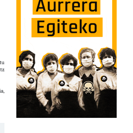
tu
tz
a,