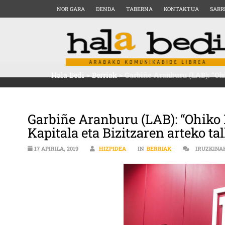
NOR GARA
DENDA
TABERNA
KONTAKTUA
SARR
Hala Bedi
>
Berriak
>
Garbiñe Aranburu (LAB): “Ohi
Garbiñe Aranburu (LAB): “Ohiko 
Kapitala eta Bizitzaren arteko t
17 APIRILA, 2019
HIZPIDEA
IN
BERRIAK
IRUZKINA