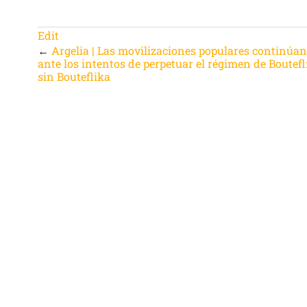
Edit
←
Argelia | Las movilizaciones populares continúa
ante los intentos de perpetuar el régimen de Boutefl
sin Bouteflika