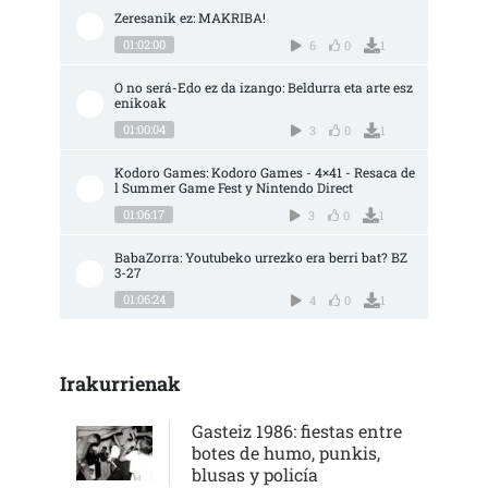
Zeresanik ez: MAKRIBA!
01:02:00
6
0
1
O no será-Edo ez da izango: Beldurra eta arte esz
enikoak
01:00:04
3
0
1
Kodoro Games: Kodoro Games - 4×41 - Resaca de
l Summer Game Fest y Nintendo Direct
01:06:17
3
0
1
BabaZorra: Youtubeko urrezko era berri bat? BZ 
3-27
01:06:24
4
0
1
Irakurrienak
Gasteiz 1986: fiestas entre
botes de humo, punkis,
blusas y policía