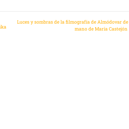
n
Luces y sombras de la filmografía de Almódovar de 
ika
mano de María Castejón