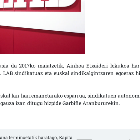
sia da 2017ko maiatzetik, Ainhoa Etxaideri lekukoa har
 LAB sindikatuaz eta euskal sindikalgintzaren egoeraz hi
uskal lan harremanetarako esparrua, sindikatuen autonomi
gauza izan ditugu hizpide Garbiñe Aranbururekin.
Lana terminoetatik haratago, Kapita