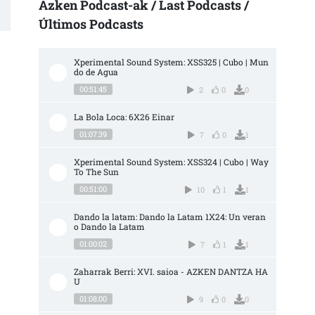
Azken Podcast-ak / Last Podcasts /
Últimos Podcasts
Xperimental Sound System: XSS325 | Cubo | Mun
do de Agua
00:51:45
2
0
0
La Bola Loca: 6X26 Einar
01:07:39
7
0
1
Xperimental Sound System: XSS324 | Cubo | Way 
To The Sun
00:51:00
10
1
1
Dando la latam: Dando la Latam 1X24: Un veran
o Dando la Latam
01:00:02
7
1
1
Zaharrak Berri: XVI. saioa - AZKEN DANTZA HA
U
01:08:00
9
0
0