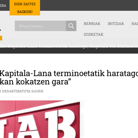
EGIN ZAITEZ
ERA
BAZKIDE!
BERRIAK
IRITZIAK
HA
ZOZKETAK
ko Kapitala-Lana terminoetatik haratago, Kapitala eta Bizitzare
Kapitala-Lana terminoetatik haratago
alkan kokatzen gara”
GARBIÑE ARANBURU (LAB): “OHIKO KAPITALA-LANA T
K DESAKTIBATUTA DAUDE