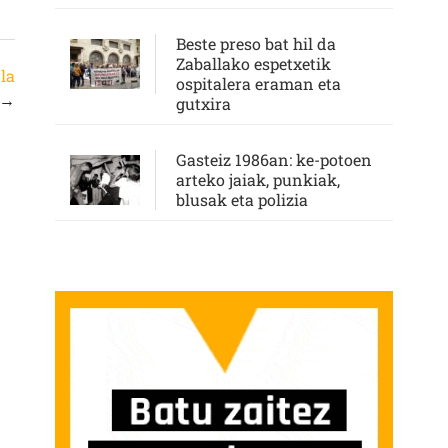
Beste preso bat hil da
Zaballako espetxetik
la
ospitalera eraman eta
→
gutxira
Gasteiz 1986an: ke-potoen
arteko jaiak, punkiak,
blusak eta polizia