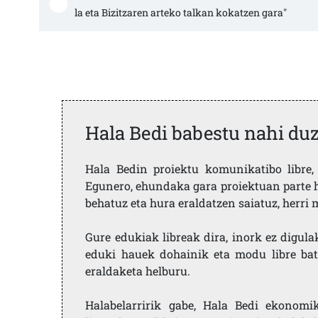
la eta Bizitzaren arteko talkan kokatzen gara"
Hala Bedi babestu nahi du
Hala Bedin proiektu komunikatibo libre, 
Egunero, ehundaka gara proiektuan parte h
behatuz eta hura eraldatzen saiatuz, herr
Gure edukiak libreak dira, inork ez digula
eduki hauek dohainik eta modu libre bat
eraldaketa helburu.
Halabelarririk gabe, Hala Bedi ekonomi