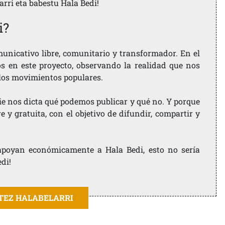
larri eta babestu Hala Bedi!
i?
nicativo libre, comunitario y transformador. En el
os en este proyecto, observando la realidad que nos
 los movimientos populares.
ie nos dicta qué podemos publicar y qué no. Y porque
 y gratuita, con el objetivo de difundir, compartir y
e apoyan económicamente a Hala Bedi, esto no sería
edi!
ITEZ HALABELARRI