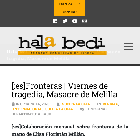
EGIN ZAITEZ
BAZKIDE!
Hala Bedi
>
Suelta la olla
>
[:es]Fronteras | Viernes de
tragedia, Masacre de Melilla
[:es]Fronteras | Viernes de
tragedia, Masacre de Melilla
16 URTARRILA, 2023
SUELTA LA OLLA
IN
BERRIAK
,
INTERNACIONAL
,
SUELTA LA OLLA
IRUZKINAK
[:ES]FRONTERAS | VIERNES DE TRAGEDIA, MASA
DESAKTIBATUTA DAUDE
[:es]Colaboración mensual sobre fronteras de la
mano de Elisa Floristán Millán.