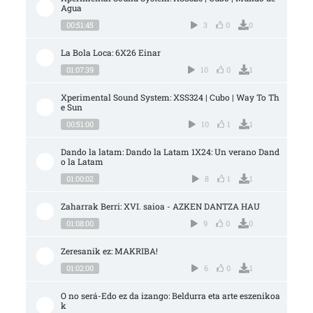
Agua
00:51:45
3
0
0
La Bola Loca: 6X26 Einar
01:07:39
10
0
1
Xperimental Sound System: XSS324 | Cubo | Way To Th
e Sun
00:51:00
10
1
1
Dando la latam: Dando la Latam 1X24: Un verano Dand
o la Latam
01:00:02
8
1
1
Zaharrak Berri: XVI. saioa - AZKEN DANTZA HAU
01:08:00
9
0
0
Zeresanik ez: MAKRIBA!
01:02:00
6
0
1
O no será-Edo ez da izango: Beldurra eta arte eszenikoa
k