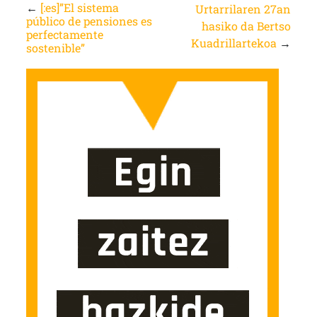
←
[:es]”El sistema
Urtarrilaren 27an
público de pensiones es
hasiko da Bertso
perfectamente
Kuadrillartekoa
→
sostenible”