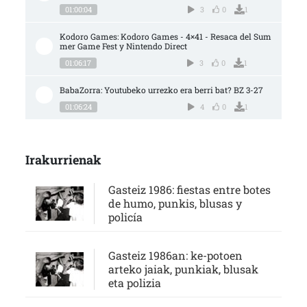
01:00:04
3
0
1
Kodoro Games: Kodoro Games - 4×41 - Resaca del Sum
mer Game Fest y Nintendo Direct
01:06:17
3
0
1
BabaZorra: Youtubeko urrezko era berri bat? BZ 3-27
01:06:24
4
0
1
Irakurrienak
Gasteiz 1986: fiestas entre botes
de humo, punkis, blusas y
policía
Gasteiz 1986an: ke-potoen
arteko jaiak, punkiak, blusak
eta polizia