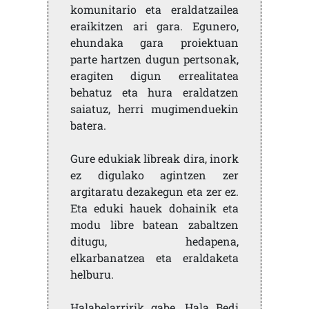
komunitario eta eraldatzailea
eraikitzen ari gara. Egunero,
ehundaka gara proiektuan
parte hartzen dugun pertsonak,
eragiten digun errealitatea
behatuz eta hura eraldatzen
saiatuz, herri mugimenduekin
batera.
Gure edukiak libreak dira, inork
ez digulako agintzen zer
argitaratu dezakegun eta zer ez.
Eta eduki hauek dohainik eta
modu libre batean zabaltzen
ditugu, hedapena,
elkarbanatzea eta eraldaketa
helburu.
Halabelarririk gabe, Hala Bedi