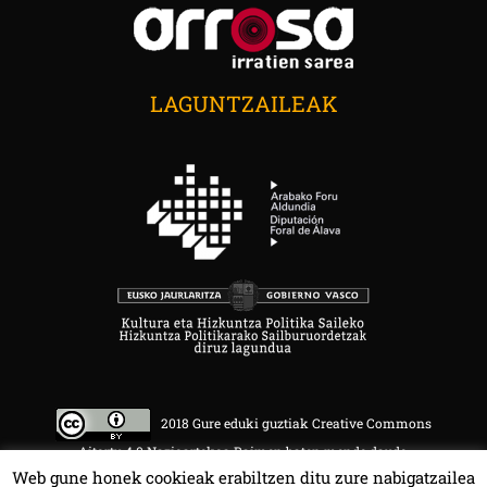
LAGUNTZAILEAK
2018 Gure eduki guztiak Creative Commons
Aitortu 4.0 Nazioartekoa Baimen baten mende daude.
Web gune honek cookieak erabiltzen ditu zure nabigatzailea