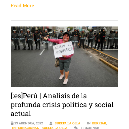
Read More
[:es]Perú | Analisis de la
profunda crisis política y social
actual
23 ABENDUA, 2022
SUELTA LA OLLA
IN
BERRIAK
,
INTERNACIONAL
,
SUELTA LA OLLA
IRUZKINAK