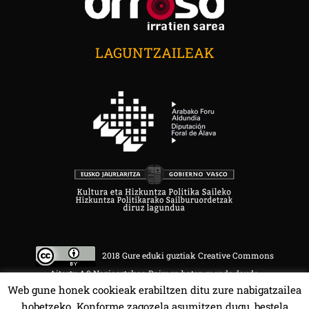
LAGUNTZAILEAK
2018 Gure eduki guztiak Creative Commons
Aitortu 4.0 Nazioartekoa Baimen baten mende daude.
Web gune honek cookieak erabiltzen ditu zure nabigatzailea
hobetzeko. Konforme zagozela asumitzen dugu, bestela