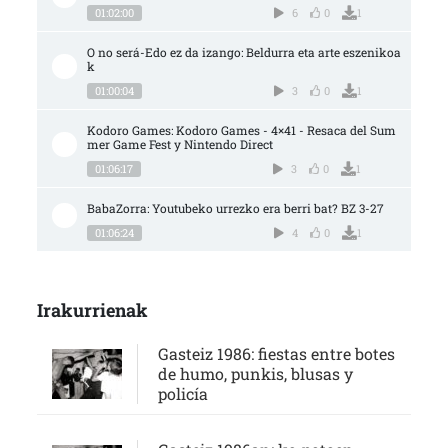
01:02:00
6
0
1
O no será-Edo ez da izango: Beldurra eta arte eszenikoa
k
01:00:04
3
0
1
Kodoro Games: Kodoro Games - 4×41 - Resaca del Sum
mer Game Fest y Nintendo Direct
01:06:17
3
0
1
BabaZorra: Youtubeko urrezko era berri bat? BZ 3-27
01:06:24
4
0
1
Irakurrienak
Gasteiz 1986: fiestas entre botes
de humo, punkis, blusas y
policía