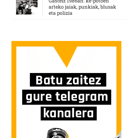
Gasteiz 1986an: ke-potoen
arteko jaiak, punkiak, blusak
eta polizia