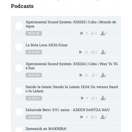
Podcasts
Xperimental Sound System: XSS325 | Cubo | Mundo de 
Agua
00:51:45
3
0
0
La Bola Loca: 6X26 Einar
01:07:39
10
0
1
Xperimental Sound System: XSS324 | Cubo | Way To Th
e Sun
00:51:00
10
1
1
Dando la latam: Dando la Latam 1X24: Un verano Dand
o la Latam
01:00:02
8
1
1
Zaharrak Berri: XVI. saioa - AZKEN DANTZA HAU
01:08:00
9
0
0
Zeresanik ez: MAKRIBA!