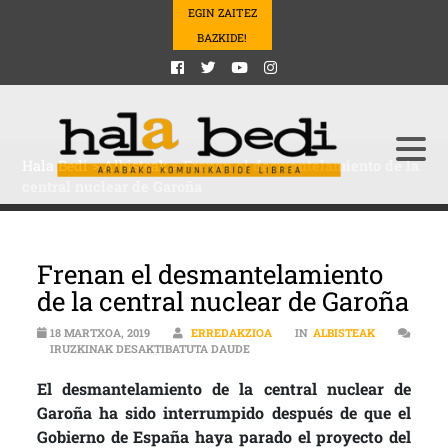
EGIN ZAITEZ
BAZKIDE!
Hala Bedi
>
Albisteak
>
Frenan el desmantelamiento de la
central nuclear de Garoña
Frenan el desmantelamiento
de la central nuclear de Garoña
18 MARTXOA, 2019
ERREDAKZIOA
IN
ALBISTEAK
FRENAN EL DESMANTELAMIENTO D
IRUZKINAK DESAKTIBATUTA DAUDE
El desmantelamiento de la central nuclear de
Garoña ha sido interrumpido después de que el
Gobierno de España haya parado el proyecto del