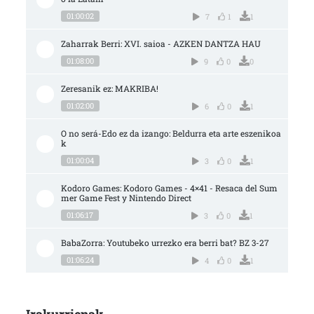
01:00:02
7
1
1
Zaharrak Berri: XVI. saioa - AZKEN DANTZA HAU
01:08:00
9
0
0
Zeresanik ez: MAKRIBA!
01:02:00
6
0
1
O no será-Edo ez da izango: Beldurra eta arte eszenikoa
k
01:00:04
3
0
1
Kodoro Games: Kodoro Games - 4×41 - Resaca del Sum
mer Game Fest y Nintendo Direct
01:06:17
3
0
1
BabaZorra: Youtubeko urrezko era berri bat? BZ 3-27
01:06:24
4
0
1