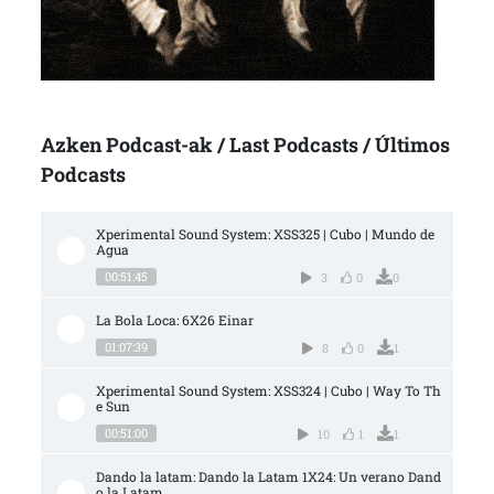
Azken Podcast-ak / Last Podcasts / Últimos
Podcasts
Xperimental Sound System: XSS325 | Cubo | Mundo de 
Agua
00:51:45
3
0
0
La Bola Loca: 6X26 Einar
01:07:39
8
0
1
Xperimental Sound System: XSS324 | Cubo | Way To Th
e Sun
00:51:00
10
1
1
Dando la latam: Dando la Latam 1X24: Un verano Dand
o la Latam