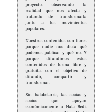
proyecto, observando la
realidad que nos afecta y
tratando de transformarla
junto a los movimientos
populares.
Nuestros contenidos son libres
porque nadie nos dicta qué
podemos publicar y qué no. Y
porque difundimos estos
contenidos de forma libre y
gratuita, con el objetivo de
difundir, compartir y
transformar.
Sin halabelarris, las socias y
socios que apoyan
económicamente a Hala Bedi,