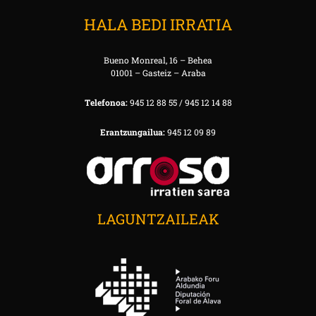
HALA BEDI IRRATIA
Bueno Monreal, 16 – Behea
01001 – Gasteiz – Araba
Telefonoa:
945 12 88 55 / 945 12 14 88
Erantzungailua:
945 12 09 89
LAGUNTZAILEAK