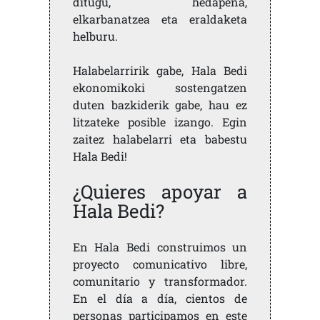
ditugu, hedapena,
elkarbanatzea eta eraldaketa
helburu.
Halabelarririk gabe, Hala Bedi
ekonomikoki sostengatzen
duten bazkiderik gabe, hau ez
litzateke posible izango. Egin
zaitez halabelarri eta babestu
Hala Bedi!
¿Quieres apoyar a
Hala Bedi?
En Hala Bedi construimos un
proyecto comunicativo libre,
comunitario y transformador.
En el día a día, cientos de
personas participamos en este