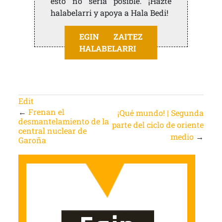
esto no sería posible. ¡Hazte
halabelarri y apoya a Hala Bedi!
EGIN ZAITEZ
HALABELARRI
Edit
←
Frenan el
¡Qué mundo! | Segunda
desmantelamiento de la
parte del ciclo de oriente
central nuclear de
medio
→
Garoña