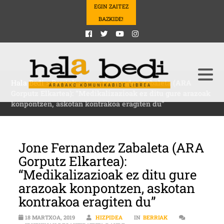
EGIN ZAITEZ
BAZKIDE!
Hala Bedi
>
Berriak
>
Jone Fernandez Zabaleta (ARA
Gorputz Elkartea): “Medikalizazioak ez ditu gure arazoak
konpontzen, askotan kontrakoa eragiten du”
Jone Fernandez Zabaleta (ARA
Gorputz Elkartea):
“Medikalizazioak ez ditu gure
arazoak konpontzen, askotan
kontrakoa eragiten du”
18 MARTXOA, 2019
HIZPIDEA
IN
BERRIAK