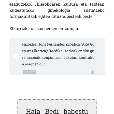
ezagutzeko. Hilerokoaren kultura eta taldean
kudeatutako ginekologia sustatzeko
formakuntzak egiten dituzte, besteak beste.
Elkarrizketa osoa hemen entzungai.
Hizpidea: Jone Fernandez Zabaleta (ARA Go
rputz Elkartea): "Medikalizazioak ez ditu gu
re arazoak konpontzen, askotan kontrako
a eragiten du"
??:??:??
Hala Bedi babestu