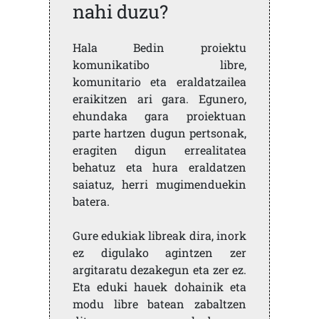
nahi duzu?
Hala Bedin proiektu
komunikatibo libre,
komunitario eta eraldatzailea
eraikitzen ari gara. Egunero,
ehundaka gara proiektuan
parte hartzen dugun pertsonak,
eragiten digun errealitatea
behatuz eta hura eraldatzen
saiatuz, herri mugimenduekin
batera.
Gure edukiak libreak dira, inork
ez digulako agintzen zer
argitaratu dezakegun eta zer ez.
Eta eduki hauek dohainik eta
modu libre batean zabaltzen