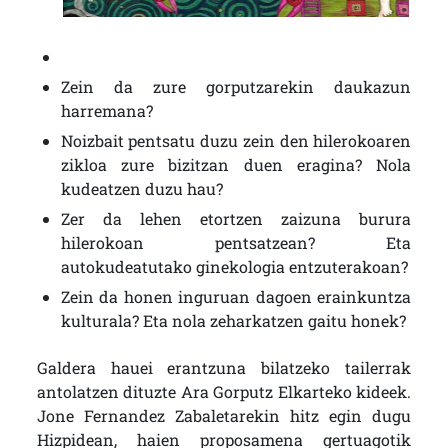
Zein da zure gorputzarekin daukazun
harremana?
Noizbait pentsatu duzu zein den hilerokoaren
zikloa zure bizitzan duen eragina? Nola
kudeatzen duzu hau?
Zer da lehen etortzen zaizuna burura
hilerokoan pentsatzean? Eta
autokudeatutako ginekologia entzuterakoan?
Zein da honen inguruan dagoen erainkuntza
kulturala? Eta nola zeharkatzen gaitu honek?
Galdera hauei erantzuna bilatzeko tailerrak
antolatzen dituzte Ara Gorputz Elkarteko kideek.
Jone Fernandez Zabaletarekin hitz egin dugu
Hizpidean, haien proposamena gertuagotik