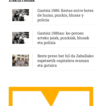
Irakurrienak
Gasteiz 1986: fiestas entre botes
de humo, punkis, blusas y
policía
Gasteiz 1986an: ke-potoen
arteko jaiak, punkiak, blusak
eta polizia
Beste preso bat hil da Zaballako
espetxetik ospitalera eraman
eta gutxira