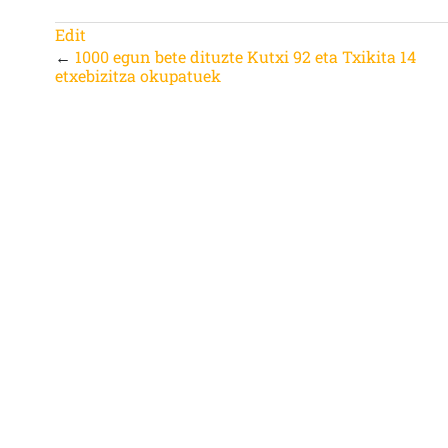
Edit
←
1000 egun bete dituzte Kutxi 92 eta Txikita 14
etxebizitza okupatuek