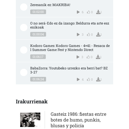
Zeresanik ez: MAKRIBA!
01:02:00
6
0
1
O no será-Edo ez da izango: Beldurra eta arte esz
enikoak
01:00:04
3
0
1
Kodoro Games: Kodoro Games - 4×41 - Resaca de
l Summer Game Fest y Nintendo Direct
01:06:17
3
0
1
BabaZorra: Youtubeko urrezko era berri bat? BZ 
3-27
01:06:24
4
0
1
Irakurrienak
Gasteiz 1986: fiestas entre
botes de humo, punkis,
blusas y policía