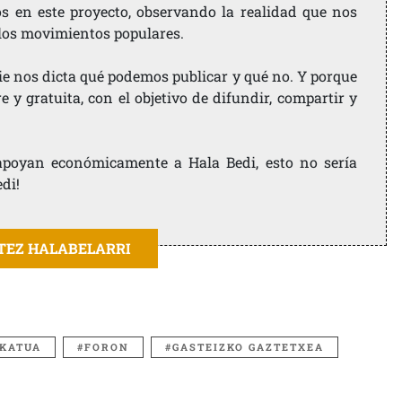
os en este proyecto, observando la realidad que nos
 los movimientos populares.
ie nos dicta qué podemos publicar y qué no. Y porque
 y gratuita, con el objetivo de difundir, compartir y
e apoyan económicamente a Hala Bedi, esto no sería
edi!
ITEZ HALABELARRI
IKATUA
FORON
GASTEIZKO GAZTETXEA