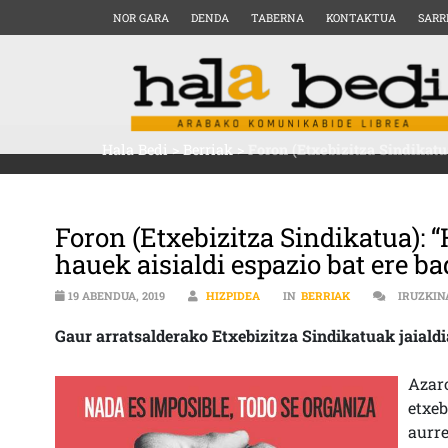
NOR GARA
DENDA
TABERNA
KONTAKTUA
SARR
Hala Bedi
>
Berriak
>
Foron (Etxebizitza Sindikatu
Foron (Etxebizitza Sindikatua):
hauek aisialdi espazio bat ere ba
19 ABENDUA, 2019
HIZPIDEA
IN
BERRIAK
IRUZKIN
Gaur arratsalderako Etxebizitza Sindikatuak jaiald
Azar
etxe
aurr