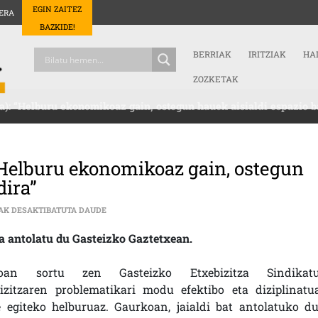
EGIN ZAITEZ
ERA
BAZKIDE!
BERRIAK
IRITZIAK
HA
ZOZKETAK
a): “Helburu ekonomikoaz gain, ostegun hauek aisialdi espazio ba
 “Helburu ekonomikoaz gain, ostegun
dira”
FORON (ETXEBIZITZA SINDIKATUA): “HELBURU EKON
AK DESAKTIBATUTA DAUDE
ia antolatu du Gasteizko Gaztetxean.
oan sortu zen Gasteizko Etxebizitza Sindikatu
bizitzaren problematikari modu efektibo eta diziplinatu
e egiteko helburuaz. Gaurkoan, jaialdi bat antolatuko du