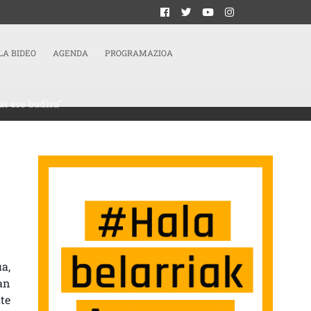
LA BIDEO
AGENDA
PROGRAMAZIOA
t ere badira”
OMIKOAZ GAIN, OSTEGUN HAUEK AISIALDI ESPAZIO BAT ERE BADIRA” SARRERAN
a,
an
te