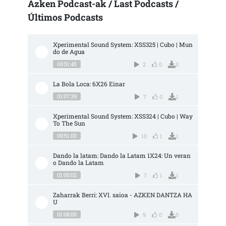
Azken Podcast-ak / Last Podcasts /
Últimos Podcasts
Xperimental Sound System: XSS325 | Cubo | Mun
do de Agua
00:51:45
2
0
0
La Bola Loca: 6X26 Einar
01:07:39
7
0
1
Xperimental Sound System: XSS324 | Cubo | Way 
To The Sun
00:51:00
10
1
1
Dando la latam: Dando la Latam 1X24: Un veran
o Dando la Latam
01:00:02
7
1
1
Zaharrak Berri: XVI. saioa - AZKEN DANTZA HA
U
01:08:00
9
0
0