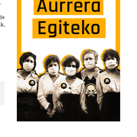
.
de
k,