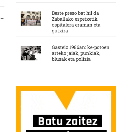
Beste preso bat hil da
→
Zaballako espetxetik
ospitalera eraman eta
gutxira
Gasteiz 1986an: ke-potoen
arteko jaiak, punkiak,
blusak eta polizia