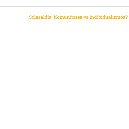
Solasaldia| Komunitatea vs indibidualismoa?