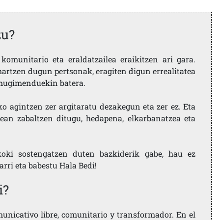
zu?
komunitario eta eraldatzailea eraikitzen ari gara.
artzen dugun pertsonak, eragiten digun errealitatea
i mugimenduekin batera.
ko agintzen zer argitaratu dezakegun eta zer ez. Eta
ean zabaltzen ditugu, hedapena, elkarbanatzea eta
koki sostengatzen duten bazkiderik gabe, hau ez
larri eta babestu Hala Bedi!
i?
nicativo libre, comunitario y transformador. En el