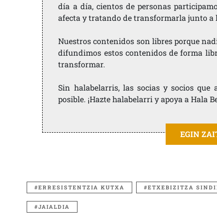
día a día, cientos de personas participam
afecta y tratando de transformarla junto a
Nuestros contenidos son libres porque nad
difundimos estos contenidos de forma libre
transformar.
Sin halabelarris, las socias y socios qu
posible. ¡Hazte halabelarri y apoya a Hala B
EGIN ZA
ERRESISTENTZIA KUTXA
ETXEBIZITZA SIND
JAIALDIA