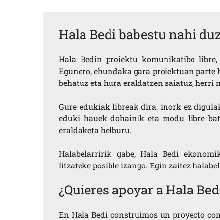
Hala Bedi babestu nahi du
Hala Bedin proiektu komunikatibo libre, 
Egunero, ehundaka gara proiektuan parte h
behatuz eta hura eraldatzen saiatuz, herr
Gure edukiak libreak dira, inork ez digula
eduki hauek dohainik eta modu libre bat
eraldaketa helburu.
Halabelarririk gabe, Hala Bedi ekonomi
litzateke posible izango. Egin zaitez halabe
¿Quieres apoyar a Hala Bed
En Hala Bedi construimos un proyecto comu