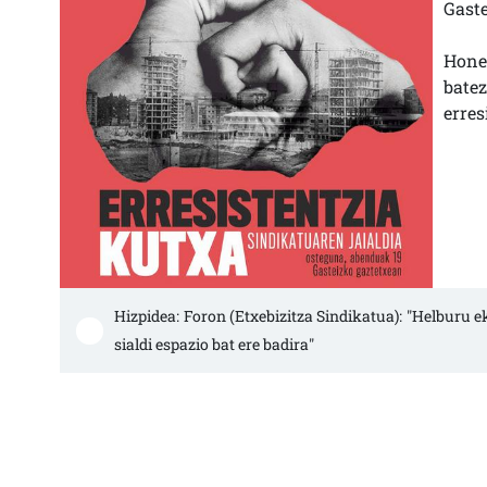
Gaste
Hone
bate
erres
Hizpidea: Foron (Etxebizitza Sindikatua): "Helburu
sialdi espazio bat ere badira"