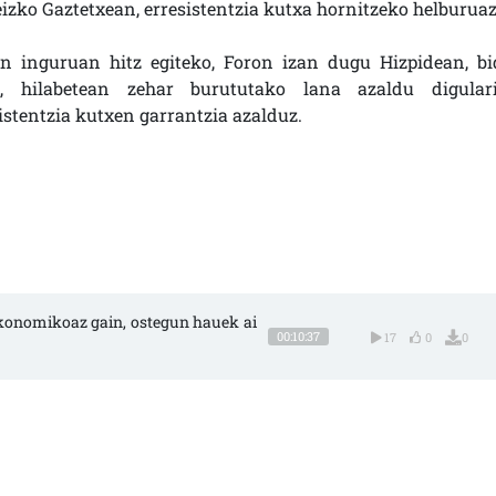
izko Gaztetxean, erresistentzia kutxa hornitzeko helburuaz
n inguruan hitz egiteko, Foron izan dugu Hizpidean, bi
z, hilabetean zehar burututako lana azaldu digulari
istentzia kutxen garrantzia azalduz.
 ekonomikoaz gain, ostegun hauek ai
00:10:37
17
0
0