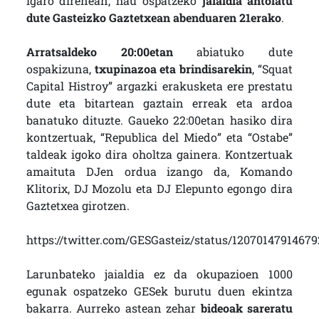
igaro direnean, hau ospatzeko
jaialdia antolatu
dute Gasteizko Gaztetxean abenduaren 21erako
.
Arratsaldeko 20:00etan
abiatuko dute
ospakizuna,
txupinazoa eta brindisarekin
, “Squat
Capital Histroy” argazki erakusketa ere prestatu
dute eta bitartean gaztain erreak eta ardoa
banatuko dituzte. Gaueko 22:00etan hasiko dira
kontzertuak, “Republica del Miedo” eta “Ostabe”
taldeak igoko dira oholtza gainera. Kontzertuak
amaituta DJen ordua izango da, Komando
Klitorix, DJ Mozolu eta DJ Elepunto egongo dira
Gaztetxea girotzen.
https://twitter.com/GESGasteiz/status/1207014791467
Larunbateko jaialdia ez da okupazioen 1000
egunak ospatzeko GESek burutu duen ekintza
bakarra. Aurreko astean zehar
bideoak sareratu