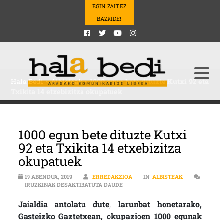
EGIN ZAITEZ
BAZKIDE!
Hala Bedi
>
Albisteak
>
1000 egun bete dituzte Kutxi 92 eta
Txikita 14 etxebizitza okupatuek
1000 egun bete dituzte Kutxi
92 eta Txikita 14 etxebizitza
okupatuek
19 ABENDUA, 2019
ERREDAKZIOA
IN
ALBISTEAK
1000 EGUN BETE DITUZTE KUTXI 92
IRUZKINAK DESAKTIBATUTA DAUDE
Jaialdia antolatu dute, larunbat honetarako,
Gasteizko Gaztetxean, okupazioen 1000 egunak