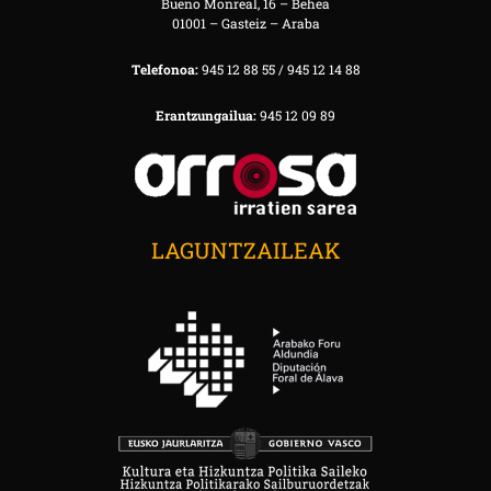
Bueno Monreal, 16 – Behea
01001 – Gasteiz – Araba
Telefonoa:
945 12 88 55 / 945 12 14 88
Erantzungailua:
945 12 09 89
LAGUNTZAILEAK