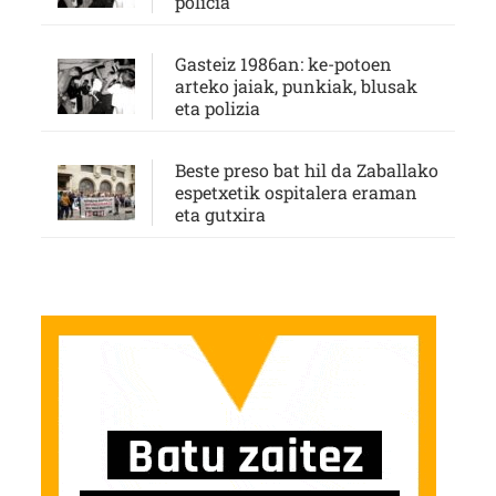
policía
Gasteiz 1986an: ke-potoen
arteko jaiak, punkiak, blusak
eta polizia
Beste preso bat hil da Zaballako
espetxetik ospitalera eraman
eta gutxira