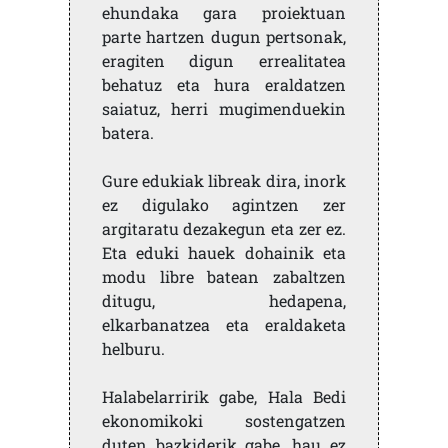
ehundaka gara proiektuan
parte hartzen dugun pertsonak,
eragiten digun errealitatea
behatuz eta hura eraldatzen
saiatuz, herri mugimenduekin
batera.
Gure edukiak libreak dira, inork
ez digulako agintzen zer
argitaratu dezakegun eta zer ez.
Eta eduki hauek dohainik eta
modu libre batean zabaltzen
ditugu, hedapena,
elkarbanatzea eta eraldaketa
helburu.
Halabelarririk gabe, Hala Bedi
ekonomikoki sostengatzen
duten bazkiderik gabe, hau ez