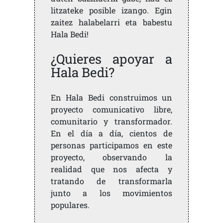
litzateke posible izango. Egin
zaitez halabelarri eta babestu
Hala Bedi!
¿Quieres apoyar a
Hala Bedi?
En Hala Bedi construimos un
proyecto comunicativo libre,
comunitario y transformador.
En el día a día, cientos de
personas participamos en este
proyecto, observando la
realidad que nos afecta y
tratando de transformarla
junto a los movimientos
populares.