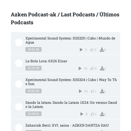
Azken Podcast-ak / Last Podcasts / Últimos
Podcasts
Xperimental Sound System: XSS325 | Cubo | Mundo de 
Agua
00:51:45
3
0
0
La Bola Loca: 6X26 Einar
01:07:39
10
0
1
Xperimental Sound System: XSS324 | Cubo | Way To Th
e Sun
00:51:00
10
1
1
Dando la latam: Dando la Latam 1X24: Un verano Dand
o la Latam
01:00:02
8
1
1
Zaharrak Berri: XVI. saioa - AZKEN DANTZA HAU