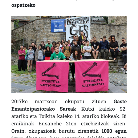
ospatzeko
2017ko martxoan okupatu zituen
Gaste
Emantzipaziorako Sareak
Kutxi kaleko 92.
atariko eta Txikita kaleko 14. atariko blokeak. Bi
eraikinak Ensanche 21en etxebizitzak ziren.
Orain, okupazioak burutu zirenetik
1000 egun