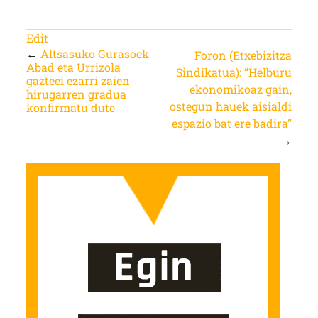
Edit
←
Altsasuko Gurasoek
Foron (Etxebizitza
Abad eta Urrizola
Sindikatua): “Helburu
gazteei ezarri zaien
ekonomikoaz gain,
hirugarren gradua
ostegun hauek aisialdi
konfirmatu dute
espazio bat ere badira”
→