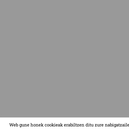
Web gune honek cookieak erabiltzen ditu zure nabigatzail