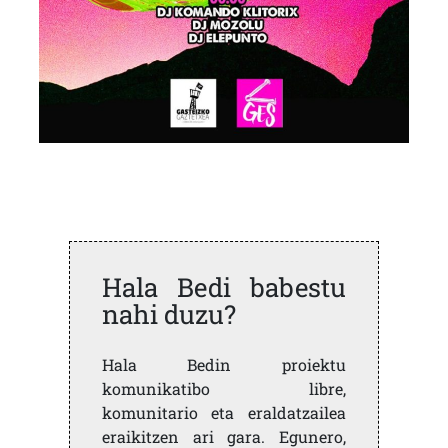
Hala Bedi babestu
nahi duzu?
Hala Bedin proiektu
komunikatibo libre,
komunitario eta eraldatzailea
eraikitzen ari gara. Egunero,