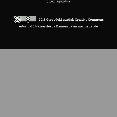
2018 Gure eduki guztiak Creative Commons
Aitortu 4.0 Nazioartekoa Baimen baten mende daude.