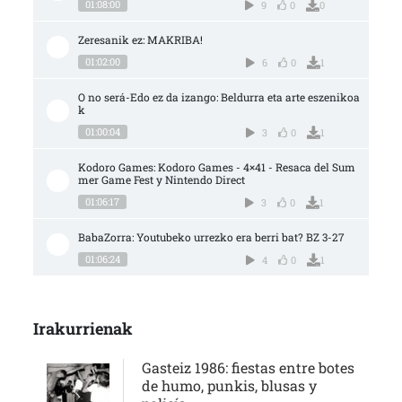
01:08:00
9
0
0
Zeresanik ez: MAKRIBA!
01:02:00
6
0
1
O no será-Edo ez da izango: Beldurra eta arte eszenikoa
k
01:00:04
3
0
1
Kodoro Games: Kodoro Games - 4×41 - Resaca del Sum
mer Game Fest y Nintendo Direct
01:06:17
3
0
1
BabaZorra: Youtubeko urrezko era berri bat? BZ 3-27
01:06:24
4
0
1
Irakurrienak
Gasteiz 1986: fiestas entre botes
de humo, punkis, blusas y