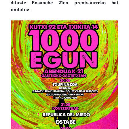
dituzte Ensanche 21en prentsaurreko bat
imitatuz.