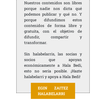
Nuestros contenidos son libres
porque nadie nos dicta qué
podemos publicar y qué no. Y
porque difundimos estos
contenidos de forma libre y
gratuita, con el objetivo de
difundir, compartir y
transformar.
Sin halabelarris, las socias y
socios que apoyan
económicamente a Hala Bedi,
esto no sería posible. ¡Hazte
halabelarri y apoya a Hala Bedi!
EGIN ZAITEZ
HALABELARRI