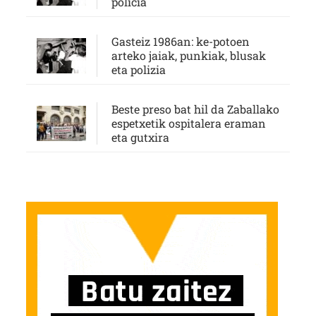
policía
Gasteiz 1986an: ke-potoen
arteko jaiak, punkiak, blusak
eta polizia
Beste preso bat hil da Zaballako
espetxetik ospitalera eraman
eta gutxira