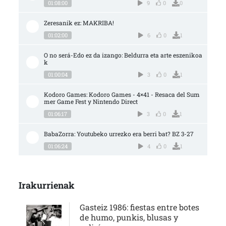
01:08:00
9
0
0
Zeresanik ez: MAKRIBA!
01:02:00
6
0
1
O no será-Edo ez da izango: Beldurra eta arte eszenikoa
k
01:00:04
3
0
1
Kodoro Games: Kodoro Games - 4×41 - Resaca del Sum
mer Game Fest y Nintendo Direct
01:06:17
3
0
1
BabaZorra: Youtubeko urrezko era berri bat? BZ 3-27
01:06:24
4
0
1
Irakurrienak
Gasteiz 1986: fiestas entre botes
de humo, punkis, blusas y