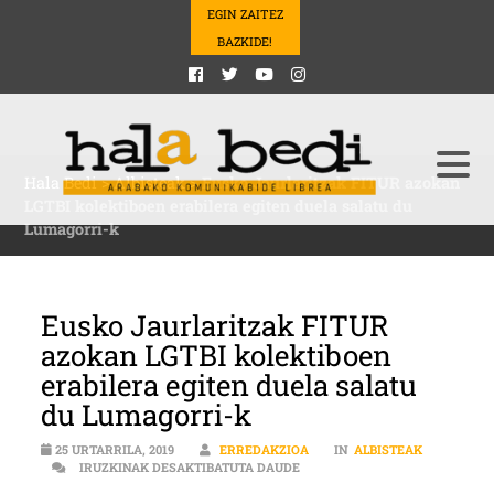
EGIN ZAITEZ
BAZKIDE!
Hala Bedi
>
Albisteak
>
Eusko Jaurlaritzak FITUR azokan
LGTBI kolektiboen erabilera egiten duela salatu du
Lumagorri-k
Eusko Jaurlaritzak FITUR
azokan LGTBI kolektiboen
erabilera egiten duela salatu
du Lumagorri-k
25 URTARRILA, 2019
ERREDAKZIOA
IN
ALBISTEAK
EUSKO JAURLARITZAK FITUR A
IRUZKINAK DESAKTIBATUTA DAUDE