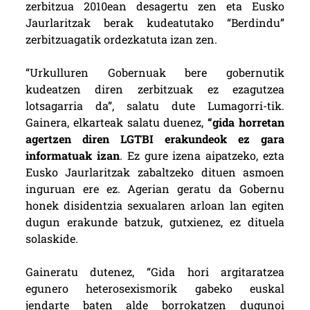
zerbitzua 2010ean desagertu zen eta Eusko
Jaurlaritzak berak kudeatutako “Berdindu”
zerbitzuagatik ordezkatuta izan zen.
“Urkulluren Gobernuak bere gobernutik
kudeatzen diren zerbitzuak ez ezagutzea
lotsagarria da”, salatu dute Lumagorri-tik.
Gainera, elkarteak salatu duenez,
“gida horretan
agertzen diren LGTBI erakundeok ez
gara
informatuak izan
. Ez gure izena aipatzeko, ezta
Eusko Jaurlaritzak zabaltzeko dituen asmoen
inguruan ere ez. Agerian geratu da Gobernu
honek disidentzia sexualaren arloan lan egiten
dugun erakunde batzuk, gutxienez, ez dituela
solaskide.
Gaineratu dutenez, “Gida hori argitaratzea
egunero heterosexismorik gabeko euskal
jendarte baten alde borrokatzen dugunoi