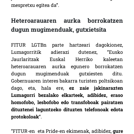
mespretxu egitea da”.
Heteroarauaren aurka borrokatzen
dugun mugimenduak, gutxietsita
FITUR LGTBn parte hartzeari dagokionez,
Lumagorritik adierazi dutenez, “Eusko
Jaurlaritzak Euskal Herriko kaleetan
heteroarauaren aurka egunero borrokatzen
dugun mugimenduak gutxiesten ditu.
Gobernuaren interes bakarra turisten poltsikoan
dago, eta, hala ere,
ez zaie jakinarazten
Lumagorri bezalako elkarteek, adibidez, eraso
homofobo, lesbofobo edo transfoboak pairatzen
dituztenei laguntzeko dituzten telefonoak edota
protokoloak
“.
“FITUR-en eta Pride-en ekimenak, adibidez,
gure