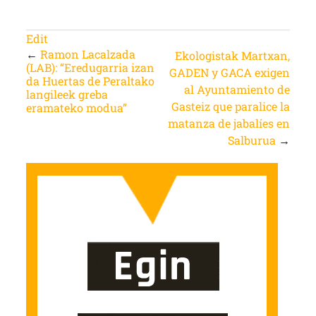
Edit
←
Ramon Lacalzada
Ekologistak Martxan,
(LAB): “Eredugarria izan
GADEN y GACA exigen
da Huertas de Peraltako
al Ayuntamiento de
langileek greba
Gasteiz que paralice la
eramateko modua”
matanza de jabalíes en
Salburua
→