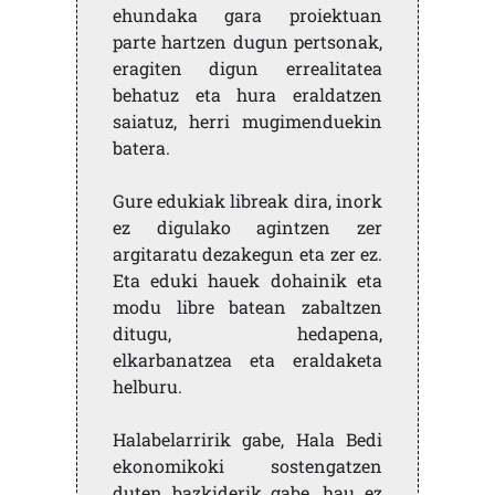
ehundaka gara proiektuan
parte hartzen dugun pertsonak,
eragiten digun errealitatea
behatuz eta hura eraldatzen
saiatuz, herri mugimenduekin
batera.
Gure edukiak libreak dira, inork
ez digulako agintzen zer
argitaratu dezakegun eta zer ez.
Eta eduki hauek dohainik eta
modu libre batean zabaltzen
ditugu, hedapena,
elkarbanatzea eta eraldaketa
helburu.
Halabelarririk gabe, Hala Bedi
ekonomikoki sostengatzen
duten bazkiderik gabe, hau ez