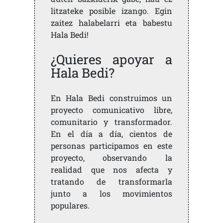
litzateke posible izango. Egin
zaitez halabelarri eta babestu
Hala Bedi!
¿Quieres apoyar a
Hala Bedi?
En Hala Bedi construimos un
proyecto comunicativo libre,
comunitario y transformador.
En el día a día, cientos de
personas participamos en este
proyecto, observando la
realidad que nos afecta y
tratando de transformarla
junto a los movimientos
populares.