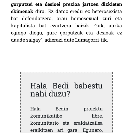
gorputzei eta desioei prezioa jartzen dizkieten
ekimenak
dira. Ez datoz eredu ez heterosexista
bat defendatzera, arau homosexual zuri eta
kapitalista bat ezartzera baizik. Guk, aurka
egingo diogu; gure gorputzak eta desioak ez
daude salgay”, adierazi dute Lumagorri-tik.
Hala Bedi babestu
nahi duzu?
Hala Bedin proiektu
komunikatibo libre,
komunitario eta eraldatzailea
eraikitzen ari gara. Egunero,