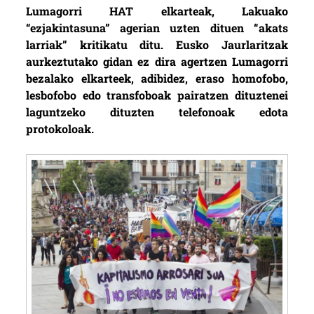
Lumagorri HAT elkarteak, Lakuako
“ezjakintasuna” agerian uzten dituen “akats
larriak” kritikatu ditu. Eusko Jaurlaritzak
aurkeztutako gidan ez dira agertzen Lumagorri
bezalako elkarteek, adibidez, eraso homofobo,
lesbofobo edo transfoboak pairatzen dituztenei
laguntzeko dituzten telefonoak edota
protokoloak.