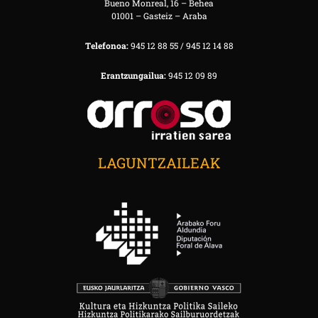
Bueno Monreal, 16 – Behea
01001 – Gasteiz – Araba
Telefonoa:
945 12 88 55 / 945 12 14 88
Erantzungailua:
945 12 09 89
LAGUNTZAILEAK