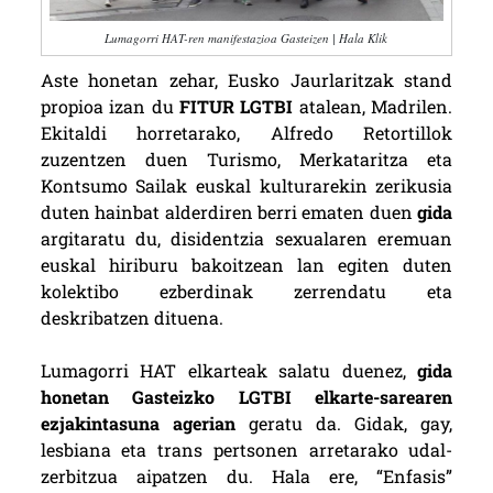
Lumagorri HAT-ren manifestazioa Gasteizen | Hala Klik
Aste honetan zehar, Eusko Jaurlaritzak stand
propioa izan du
FITUR LGTBI
atalean, Madrilen.
Ekitaldi horretarako, Alfredo Retortillok
zuzentzen duen Turismo, Merkataritza eta
Kontsumo Sailak euskal kulturarekin zerikusia
duten hainbat alderdiren berri ematen duen
gida
argitaratu du, disidentzia sexualaren eremuan
euskal hiriburu bakoitzean lan egiten duten
kolektibo ezberdinak zerrendatu eta
deskribatzen dituena.
Lumagorri HAT elkarteak salatu duenez,
gida
honetan Gasteizko LGTBI elkarte-sarearen
ezjakintasuna agerian
geratu da. Gidak, gay,
lesbiana eta trans pertsonen arretarako udal-
zerbitzua aipatzen du. Hala ere, “Enfasis”