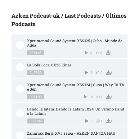
Azken Podcast-ak / Last Podcasts / Últimos
Podcasts
Xperimental Sound System: XSS325 | Cubo | Mundo de 
Agua
00:51:45
3
0
0
La Bola Loca: 6X26 Einar
01:07:39
8
0
1
Xperimental Sound System: XSS324 | Cubo | Way To Th
e Sun
00:51:00
10
1
1
Dando la latam: Dando la Latam 1X24: Un verano Dand
o la Latam
01:00:02
7
1
1
Zaharrak Berri: XVI. saioa - AZKEN DANTZA HAU