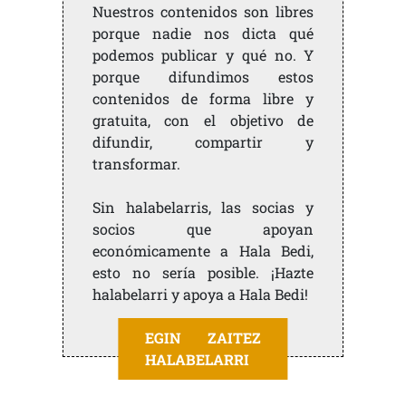
Nuestros contenidos son libres
porque nadie nos dicta qué
podemos publicar y qué no. Y
porque difundimos estos
contenidos de forma libre y
gratuita, con el objetivo de
difundir, compartir y
transformar.
Sin halabelarris, las socias y
socios que apoyan
económicamente a Hala Bedi,
esto no sería posible. ¡Hazte
halabelarri y apoya a Hala Bedi!
EGIN ZAITEZ
HALABELARRI