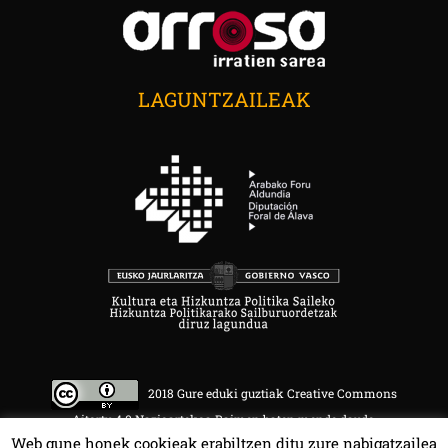
LAGUNTZAILEAK
2018 Gure eduki guztiak Creative Commons
Aitortu 4.0 Nazioartekoa Baimen baten mende daude.
Web gune honek cookieak erabiltzen ditu zure nabigatzailea