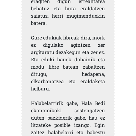
eragiten digun errealitatea
behatuz eta hura eraldatzen
saiatuz, herri mugimenduekin
batera.
Gure edukiak libreak dira, inork
ez digulako agintzen zer
argitaratu dezakegun eta zer ez.
Eta eduki hauek dohainik eta
modu libre batean zabaltzen
ditugu, hedapena,
elkarbanatzea eta eraldaketa
helburu.
Halabelarririk gabe, Hala Bedi
ekonomikoki sostengatzen
duten bazkiderik gabe, hau ez
litzateke posible izango. Egin
zaitez halabelarri eta babestu