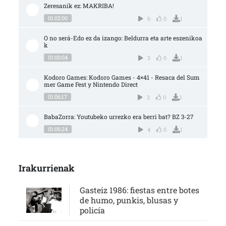
Zeresanik ez: MAKRIBA!
01:02:00
6
0
1
O no será-Edo ez da izango: Beldurra eta arte eszenikoa
k
01:00:04
3
0
1
Kodoro Games: Kodoro Games - 4×41 - Resaca del Sum
mer Game Fest y Nintendo Direct
01:06:17
3
0
1
BabaZorra: Youtubeko urrezko era berri bat? BZ 3-27
01:06:24
4
0
1
Irakurrienak
Gasteiz 1986: fiestas entre botes
de humo, punkis, blusas y
policía