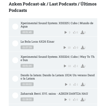
Azken Podcast-ak / Last Podcasts / Últimos
Podcasts
Xperimental Sound System: XSS325 | Cubo | Mundo de 
Agua
00:51:45
3
0
0
La Bola Loca: 6X26 Einar
01:07:39
10
0
1
Xperimental Sound System: XSS324 | Cubo | Way To Th
e Sun
00:51:00
10
1
1
Dando la latam: Dando la Latam 1X24: Un verano Dand
o la Latam
01:00:02
8
1
1
Zaharrak Berri: XVI. saioa - AZKEN DANTZA HAU
01:08:00
9
0
0