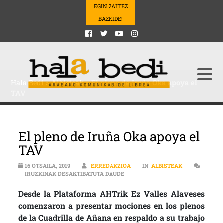
EGIN ZAITEZ
BAZKIDE!
Hala Bedi
>
Albisteak
>
El pleno de Iruña Oka apoya el
TAV
El pleno de Iruña Oka apoya el
TAV
16 OTSAILA, 2019
ERREDAKZIOA
IN
ALBISTEAK
EL PLENO DE IRUÑA OKA APOYA EL
IRUZKINAK DESAKTIBATUTA DAUDE
Desde la Plataforma AHTrik Ez Valles Alaveses
comenzaron a presentar mociones en los plenos
de la Cuadrilla de Añana en respaldo a su trabajo