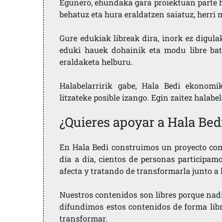
Egunero, ehundaka gara proiektuan parte h
behatuz eta hura eraldatzen saiatuz, herr
Gure edukiak libreak dira, inork ez digula
eduki hauek dohainik eta modu libre bat
eraldaketa helburu.
Halabelarririk gabe, Hala Bedi ekonomi
litzateke posible izango. Egin zaitez halabe
¿Quieres apoyar a Hala Bed
En Hala Bedi construimos un proyecto comu
día a día, cientos de personas participam
afecta y tratando de transformarla junto a
Nuestros contenidos son libres porque nad
difundimos estos contenidos de forma libre
transformar.