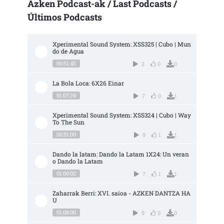
Azken Podcast-ak / Last Podcasts /
Últimos Podcasts
Xperimental Sound System: XSS325 | Cubo | Mun
do de Agua
00:51:45
2
0
0
La Bola Loca: 6X26 Einar
01:07:39
7
0
1
Xperimental Sound System: XSS324 | Cubo | Way 
To The Sun
00:51:00
9
1
1
Dando la latam: Dando la Latam 1X24: Un veran
o Dando la Latam
01:00:02
7
1
1
Zaharrak Berri: XVI. saioa - AZKEN DANTZA HA
U
01:08:00
9
0
0