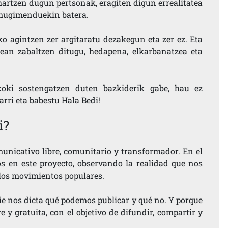
artzen dugun pertsonak, eragiten digun errealitatea
i mugimenduekin batera.
ko agintzen zer argitaratu dezakegun eta zer ez. Eta
ean zabaltzen ditugu, hedapena, elkarbanatzea eta
koki sostengatzen duten bazkiderik gabe, hau ez
larri eta babestu Hala Bedi!
i?
nicativo libre, comunitario y transformador. En el
os en este proyecto, observando la realidad que nos
 los movimientos populares.
ie nos dicta qué podemos publicar y qué no. Y porque
 y gratuita, con el objetivo de difundir, compartir y