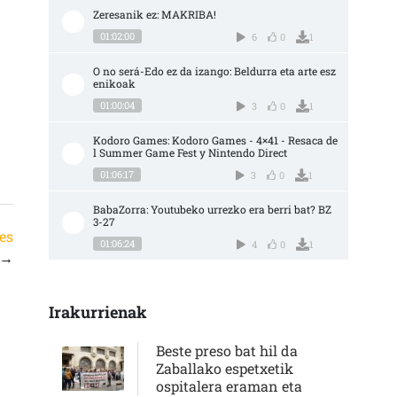
Zeresanik ez: MAKRIBA!
01:02:00
6
0
1
O no será-Edo ez da izango: Beldurra eta arte esz
enikoak
01:00:04
3
0
1
Kodoro Games: Kodoro Games - 4×41 - Resaca de
l Summer Game Fest y Nintendo Direct
01:06:17
3
0
1
BabaZorra: Youtubeko urrezko era berri bat? BZ 
3-27
les
01:06:24
4
0
1
→
Irakurrienak
Beste preso bat hil da
Zaballako espetxetik
ospitalera eraman eta