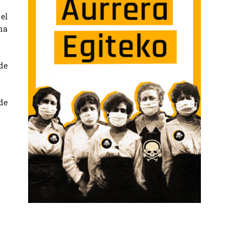
el
na
de
de