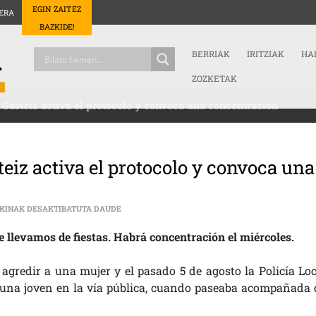
EGIN ZAITEZ
ERA
BAZKIDE!
BERRIAK
IRITZIAK
HA
ZOZKETAK
Gasteiz activa el protocolo y convoca una concentración
eiz activa el protocolo y convoca una
EL MOVIMIENTO FEMINISTA DE GASTEIZ ACTIV
KINAK DESAKTIBATUTA DAUDE
e llevamos de fiestas. Habrá concentración el miércoles.
gredir a una mujer y el pasado 5 de agosto la Policía Loc
una joven en la vía pública, cuando paseaba acompañada 