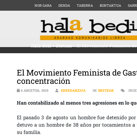
NOR GARA
DENDA
TABERNA
KONTAKTUA
SARR
Hala Bedi
>
Besteak
>
El Movimiento Feminista de 
El Movimiento Feminista de Gast
concentración
6 ABUZTUA, 2019
ERREDAKZIOA
IN
BESTEAK
IRUZ
Han contabilizado al menos tres agresiones en lo qu
El pasado 3 de agosto un hombre fue detenido por a
detuvo a un hombre de 38 años por tocamientos a 
su familia.