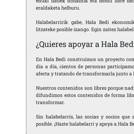
eduki hauek dohainik eta modu libre bat
eraldaketa helburu.
Halabelarririk gabe, Hala Bedi ekonomi
litzateke posible izango. Egin zaitez halabe
¿Quieres apoyar a Hala Bed
En Hala Bedi construimos un proyecto comu
día a día, cientos de personas participam
afecta y tratando de transformarla junto a
Nuestros contenidos son libres porque nad
difundimos estos contenidos de forma libre
transformar.
Sin halabelarris, las socias y socios qu
posible. ¡Hazte halabelarri y apoya a Hala B