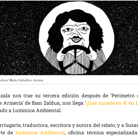
relato/ Maite Caballero Arrieta.
ala nos trae su tercera edición después de ‘Perímetro 
e Armería’ de Iban Zaldua, nos llega ‘
¿Qué sucede en K en l
ando a Lumínica Ambiental.
riugarte, traductora, escritora y autora del relato; y a Sus
rte de
Lumínica Ambiental
, oficina técnica especializada