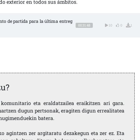
o exterior en todos sus ámbitos.
nto de partida para la última entreg
00:31:48
10
0
1
zu?
komunitario eta eraldatzailea eraikitzen ari gara.
artzen dugun pertsonak, eragiten digun errealitatea
i mugimenduekin batera.
ko agintzen zer argitaratu dezakegun eta zer ez. Eta