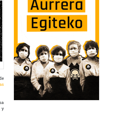
de
as
ana
 y