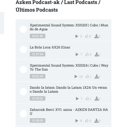
Azken Podcast-ak / Last Podcasts /
Últimos Podcasts
Xperimental Sound System: XSS325 | Cubo | Mun
do de Agua
00:51:45
2
0
0
La Bola Loca: 6X26 Einar
01:07:39
7
0
1
Xperimental Sound System: XSS324 | Cubo | Way 
To The Sun
00:51:00
10
1
1
Dando la latam: Dando la Latam 1X24: Un veran
o Dando la Latam
01:00:02
7
1
1
Zaharrak Berri: XVI. saioa - AZKEN DANTZA HA
U
01:08:00
9
0
0