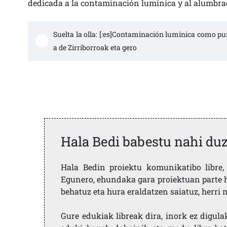
dedicada a la contaminación lumínica y al alumbrad
Suelta la olla: [:es]Contaminación lumínica como pu
a de Zirriborroak eta gero 
Hala Bedi babestu nahi du
Hala Bedin proiektu komunikatibo libre, 
Egunero, ehundaka gara proiektuan parte h
behatuz eta hura eraldatzen saiatuz, herr
Gure edukiak libreak dira, inork ez digula