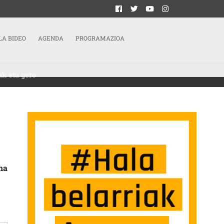
LA BIDEO
AGENDA
PROGRAMAZIOA
ak eta gero
NICA COMO PUNTO DE PARTIDA PARA LA ÚLTIMA ENTREGA DE ZIRRIBORROAK E
na