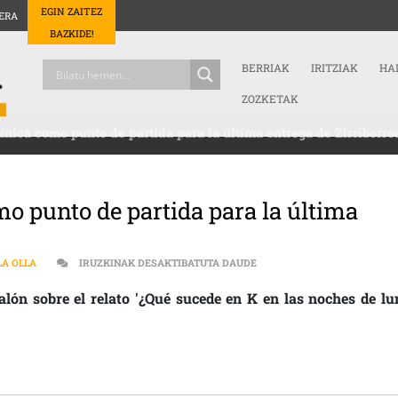
EGIN ZAITEZ
ERA
BAZKIDE!
BERRIAK
IRITZIAK
HA
ZOZKETAK
ínica como punto de partida para la última entrega de Zirriborro
o punto de partida para la última
[:ES]CONTAMINACIÓN LUMÍ
LA OLLA
IRUZKINAK DESAKTIBATUTA DAUDE
lón sobre el relato '¿Qué sucede en K en las noches de lu