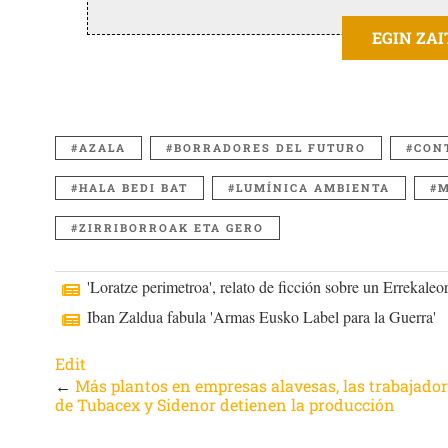
EGIN ZA
AZALA
BORRADORES DEL FUTURO
CON
HALA BEDI BAT
LUMÍNICA AMBIENTA
M
ZIRRIBORROAK ETA GERO
'Loratze perimetroa', relato de ficción sobre un Errekaleor
Iban Zaldua fabula 'Armas Eusko Label para la Guerra'
Edit
←
Más plantos en empresas alavesas, las trabajado
de Tubacex y Sidenor detienen la producción