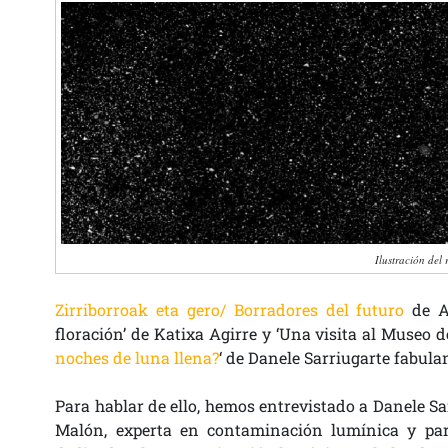
Ilustración del 
Zirriborroak eta gero/ Borradores del futuro
de Az
floración’ de Katixa Agirre y ‘Una visita al Museo d
noches de luna llena?
‘ de Danele Sarriugarte fabul
Para hablar de ello, hemos entrevistado a Danele Sar
Malón, experta en contaminación lumínica y pa