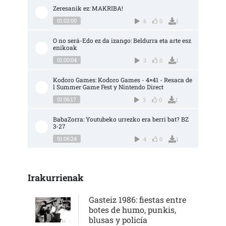
Zeresanik ez: MAKRIBA!
01:02:00
6
0
1
O no será-Edo ez da izango: Beldurra eta arte esz
enikoak
01:00:04
3
0
1
Kodoro Games: Kodoro Games - 4×41 - Resaca de
l Summer Game Fest y Nintendo Direct
01:06:17
3
0
1
BabaZorra: Youtubeko urrezko era berri bat? BZ 
3-27
01:06:24
4
0
1
Irakurrienak
Gasteiz 1986: fiestas entre
botes de humo, punkis,
blusas y policía