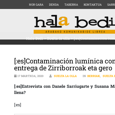
NOR GARA
DENDA
TABERNA
KONTAKTUA
SARR
Hala Bedi
>
Suelta la olla
>
[:es]Contaminación lum
[:es]Contaminación lumínica com
entrega de Zirriborroak eta gero
17 MARTXOA, 2020
SUELTA LA OLLA
IN
BERRIAK
,
SUELTA 
[:es]Entrevista con Danele Sarriugarte y Susana Ma
llena?
[:es]