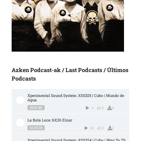
Azken Podcast-ak / Last Podcasts / Últimos
Podcasts
Xperimental Sound System: XSS325 | Cubo | Mundo de 
Agua
00:51:45
3
0
0
La Bola Loca: 6X26 Einar
01:07:39
10
0
1
Xperimental Sound System: XSS324 | Cubo | Way To Th