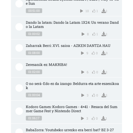
e Sun
00:51:00
10
1
1
Dando la latam: Dando la Latam 1X24: Un verano Dand
o la Latam
01:00:02
8
1
1
Zaharrak Berri: XVI. saioa - AZKEN DANTZA HAU
01:08:00
9
0
0
Zeresanik ez: MAKRIBA!
01:02:00
6
0
1
O no será-Edo ez da izango: Beldurra eta arte eszenikoa
k
01:00:04
3
0
1
Kodoro Games: Kodoro Games - 4×41 - Resaca del Sum
mer Game Fest y Nintendo Direct
01:06:17
3
0
1
BabaZorra: Youtubeko urrezko era berri bat? BZ 3-27