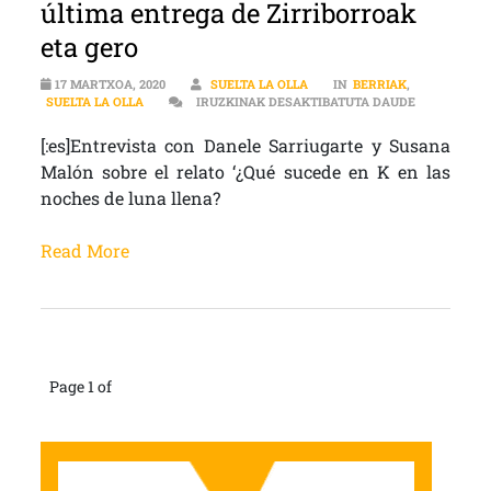
última entrega de Zirriborroak
eta gero
17 MARTXOA, 2020
SUELTA LA OLLA
IN
BERRIAK
,
[:ES]CONTA
SUELTA LA OLLA
IRUZKINAK DESAKTIBATUTA DAUDE
[:es]Entrevista con Danele Sarriugarte y Susana
Malón sobre el relato ‘¿Qué sucede en K en las
noches de luna llena?
Read More
Page 1 of