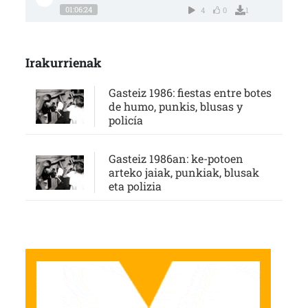
01:06:24
4
0
1
Irakurrienak
Gasteiz 1986: fiestas entre botes
de humo, punkis, blusas y
policía
Gasteiz 1986an: ke-potoen
arteko jaiak, punkiak, blusak
eta polizia