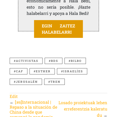
económicamente a Hala Bedi,
esto no sería posible. ¡Hazte
halabelarri y apoya a Hala Bedi!
EGIN ZAITEZ
HALABELARRI
ACTIVISTAS
BDS
BILBO
CAF
ESTHER
ISRAELÍES
JERUSALÉN
TREN
Edit
←
[:es]Internacional |
Losado proiektuak lehen
Repaso a la situación de
erreferentzia kaleratu
China desde que
du
→
comenzó la pandemia