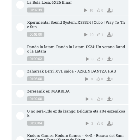
La Bola Loca: 6X26 Einar
01:07:39
10
0
1
Xperimental Sound System: XSS324 | Cubo | Way To Th
e Sun
00:51:00
10
1
1
Dando la latam: Dando la Latam 1X24: Un verano Dand
o la Latam
01:00:02
8
1
1
Zaharrak Berri: XVI. saioa - AZKEN DANTZA HAU
01:08:00
9
0
0
Zeresanik ez: MAKRIBA!
01:02:00
6
0
1
O no será-Edo ez da izango: Beldurra eta arte eszenikoa
k
01:00:04
3
0
1
Kodoro Games: Kodoro Games - 4×41 - Resaca del Sum
mer Game Fest y Nintendo Direct