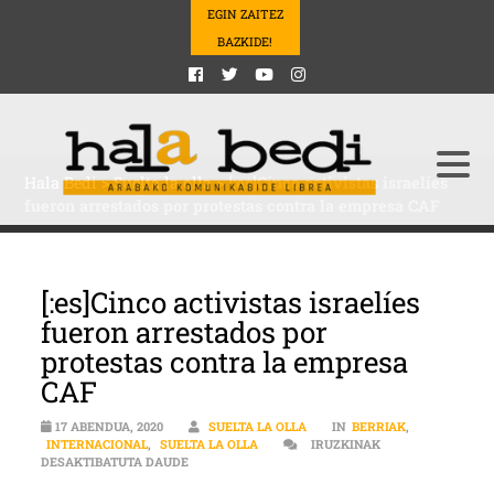
EGIN ZAITEZ
BAZKIDE!
Hala Bedi
>
Suelta la olla
>
[:es]Cinco activistas israelíes
fueron arrestados por protestas contra la empresa CAF
[:es]Cinco activistas israelíes
fueron arrestados por
protestas contra la empresa
CAF
17 ABENDUA, 2020
SUELTA LA OLLA
IN
BERRIAK
,
INTERNACIONAL
,
SUELTA LA OLLA
IRUZKINAK
[:ES]CINCO ACTIVISTAS ISRAELÍES FUERON AR
DESAKTIBATUTA DAUDE