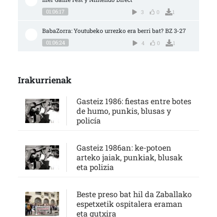
01:06:17
3
0
1
BabaZorra: Youtubeko urrezko era berri bat? BZ 3-27
01:06:24
4
0
1
Irakurrienak
Gasteiz 1986: fiestas entre botes
de humo, punkis, blusas y
policía
Gasteiz 1986an: ke-potoen
arteko jaiak, punkiak, blusak
eta polizia
Beste preso bat hil da Zaballako
espetxetik ospitalera eraman
eta gutxira