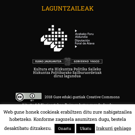
LAGUNTZAILEAK
2018 Gure eduki guztiak Creative Commons
Aitortu 4.0 Nazioartekoa Baimen baten mende daude.
Web gune honek cookieak erabiltzen ditu zure nabigatzailea
hobetzeko. Konforme zagozela asumitzen dugu, bestela
desaktibatu ditzakezu.
Irakurri gehiago
Onartu
Ukatu
HALA BEDI BAT 107.4 MHz.