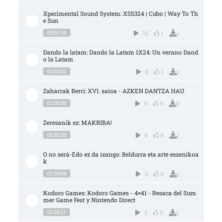
Xperimental Sound System: XSS324 | Cubo | Way To Th
e Sun
00:51:00
10
1
1
Dando la latam: Dando la Latam 1X24: Un verano Dand
o la Latam
01:00:02
8
1
1
Zaharrak Berri: XVI. saioa - AZKEN DANTZA HAU
01:08:00
9
0
0
Zeresanik ez: MAKRIBA!
01:02:00
6
0
1
O no será-Edo ez da izango: Beldurra eta arte eszenikoa
k
01:00:04
3
0
1
Kodoro Games: Kodoro Games - 4×41 - Resaca del Sum
mer Game Fest y Nintendo Direct
01:06:17
3
0
1