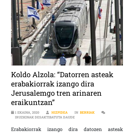
Koldo Alzola: “Datorren asteak
erabakiorrak izango dira
Jerusalemgo tren arinaren
eraikuntzan”
1 EKAINA, 2020
HIZPIDEA
IN
BERRIAK
KOLDO ALZOLA: “DATORREN ASTE
IRUZKINAK DESAKTIBATUTA DAUDE
Erabakiorrak izango dira datozen asteak