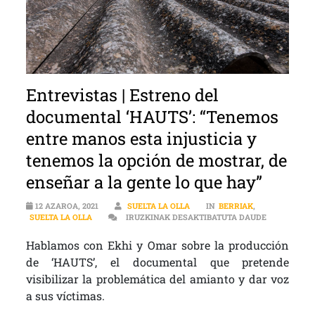
Entrevistas | Estreno del
documental ‘HAUTS’: “Tenemos
entre manos esta injusticia y
tenemos la opción de mostrar, de
enseñar a la gente lo que hay”
12 AZAROA, 2021
SUELTA LA OLLA
IN
BERRIAK
,
ENTREVISTA
SUELTA LA OLLA
IRUZKINAK DESAKTIBATUTA DAUDE
Hablamos con Ekhi y Omar sobre la producción
de ‘HAUTS’, el documental que pretende
visibilizar la problemática del amianto y dar voz
a sus víctimas.