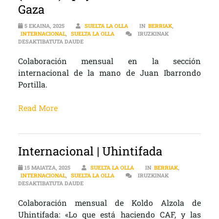
Gaza
5 EKAINA, 2025
SUELTA LA OLLA
IN
BERRIAK
,
INTERNACIONAL
,
SUELTA LA OLLA
IRUZKINAK
¡QUÉ MUNDO! | NUEVOS HITOS EN EL (ESCASO) 
DESAKTIBATUTA DAUDE
Colaboración mensual en la sección
internacional de la mano de Juan Ibarrondo
Portilla.
Read More
Internacional | Uhintifada
15 MAIATZA, 2025
SUELTA LA OLLA
IN
BERRIAK
,
INTERNACIONAL
,
SUELTA LA OLLA
IRUZKINAK
INTERNACIONAL | UHINTIFADA SARRERAN
DESAKTIBATUTA DAUDE
Colaboración mensual de Koldo Alzola de
Uhintifada: «Lo que está haciendo CAF, y las