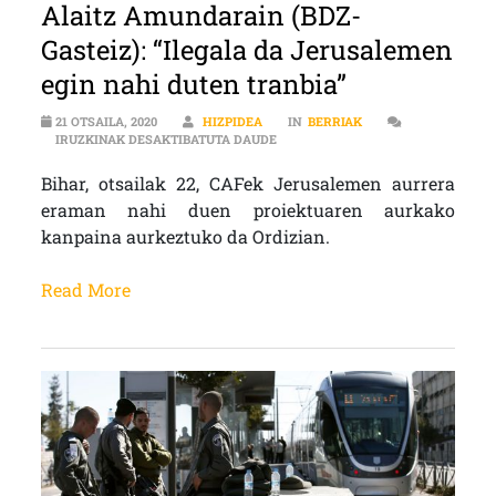
Alaitz Amundarain (BDZ-
Gasteiz): “Ilegala da Jerusalemen
egin nahi duten tranbia”
21 OTSAILA, 2020
HIZPIDEA
IN
BERRIAK
ALAITZ AMUNDARAIN (BDZ-GASTEIZ
IRUZKINAK DESAKTIBATUTA DAUDE
Bihar, otsailak 22, CAFek Jerusalemen aurrera
eraman nahi duen proiektuaren aurkako
kanpaina aurkeztuko da Ordizian.
Read More