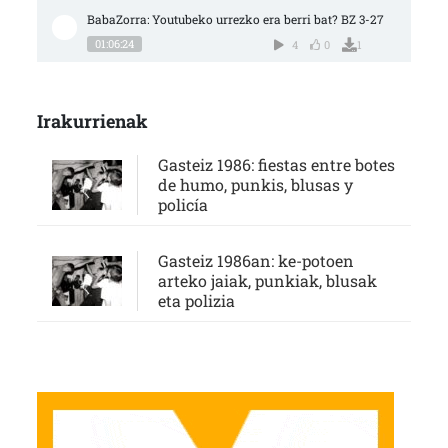
BabaZorra: Youtubeko urrezko era berri bat? BZ 3-27
01:06:24
4
0
1
Irakurrienak
Gasteiz 1986: fiestas entre botes
de humo, punkis, blusas y
policía
Gasteiz 1986an: ke-potoen
arteko jaiak, punkiak, blusak
eta polizia