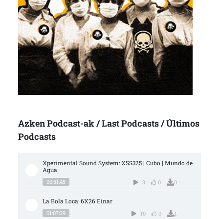
Azken Podcast-ak / Last Podcasts / Últimos
Podcasts
Xperimental Sound System: XSS325 | Cubo | Mundo de 
Agua
00:51:45
3
0
0
La Bola Loca: 6X26 Einar
01:07:39
10
0
1