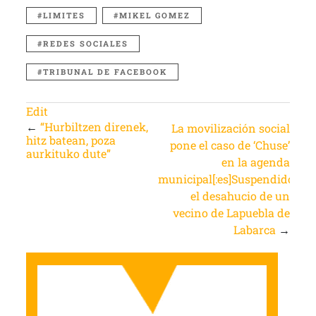
LIMITES
MIKEL GOMEZ
REDES SOCIALES
TRIBUNAL DE FACEBOOK
Edit
←
“Hurbiltzen direnek,
La movilización social
hitz batean, poza
pone el caso de ‘Chuse’
aurkituko dute”
en la agenda
municipal[:es]Suspendido
el desahucio de un
vecino de Lapuebla de
Labarca
→