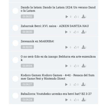
Dando la latam: Dando la Latam 1X24: Un verano Dand
o la Latam
01:00:02
8
1
1
Zaharrak Berri: XVI. saioa - AZKEN DANTZA HAU
01:08:00
9
0
0
Zeresanik ez: MAKRIBA!
01:02:00
6
0
1
O no será-Edo ez da izango: Beldurra eta arte eszenikoa
k
01:00:04
3
0
1
Kodoro Games: Kodoro Games - 4×41 - Resaca del Sum
mer Game Fest y Nintendo Direct
01:06:17
3
0
1
BabaZorra: Youtubeko urrezko era berri bat? BZ 3-27
01:06:24
4
0
1