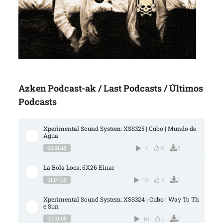
Azken Podcast-ak / Last Podcasts / Últimos
Podcasts
Xperimental Sound System: XSS325 | Cubo | Mundo de 
Agua
00:51:45
3
0
0
La Bola Loca: 6X26 Einar
01:07:39
10
0
1
Xperimental Sound System: XSS324 | Cubo | Way To Th
e Sun
00:51:00
10
1
1