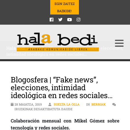
EGIN ZAITEZ
BAZKIDE!
Hala Bedi
>
Berriak
>
Blogosfera | “Fake news”, elecciones,
intimidad ideológica en redes sociales…
Blogosfera | “Fake news”,
elecciones, intimidad
ideológica en redes sociales…
28 MAIATZA, 2019
SUELTA LA OLLA
IN
BERRIAK
BLOGOSFERA | “FAKE NEWS”, ELEC
IRUZKINAK DESAKTIBATUTA DAUDE
Colaboración mensual con Mikel Gómez sobre
tecnología y redes sociales.