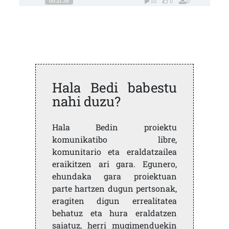
00:21:38
10
0
0
Hala Bedi babestu
nahi duzu?
Hala Bedin proiektu
komunikatibo libre,
komunitario eta eraldatzailea
eraikitzen ari gara. Egunero,
ehundaka gara proiektuan
parte hartzen dugun pertsonak,
eragiten digun errealitatea
behatuz eta hura eraldatzen
saiatuz, herri mugimenduekin