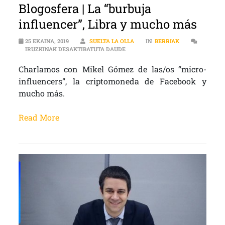
Blogosfera | La “burbuja
influencer”, Libra y mucho más
25 EKAINA, 2019
SUELTA LA OLLA
IN
BERRIAK
BLOGOSFERA | LA “BURBUJA INFLU
IRUZKINAK DESAKTIBATUTA DAUDE
Charlamos con Mikel Gómez de las/os “micro-
influencers”, la criptomoneda de Facebook y
mucho más.
Read More