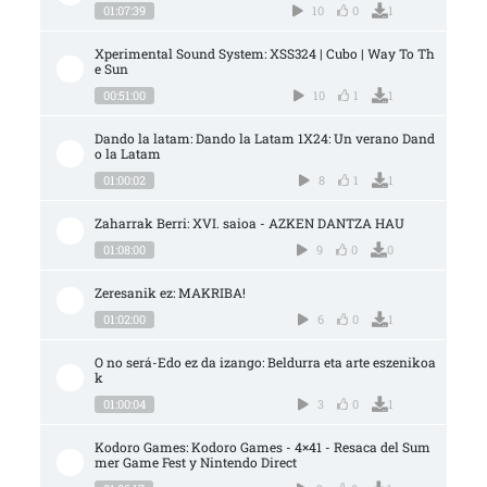
01:07:39
10
0
1
Xperimental Sound System: XSS324 | Cubo | Way To Th
e Sun
00:51:00
10
1
1
Dando la latam: Dando la Latam 1X24: Un verano Dand
o la Latam
01:00:02
8
1
1
Zaharrak Berri: XVI. saioa - AZKEN DANTZA HAU
01:08:00
9
0
0
Zeresanik ez: MAKRIBA!
01:02:00
6
0
1
O no será-Edo ez da izango: Beldurra eta arte eszenikoa
k
01:00:04
3
0
1
Kodoro Games: Kodoro Games - 4×41 - Resaca del Sum
mer Game Fest y Nintendo Direct