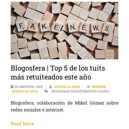
Blogosfera | Top 5 de los tuits
más retuiteados este año
24 ABENDUA, 2019
SUELTA LA OLLA
IN
BERRIAK
,
BLOGOSFERA
SUELTA LA OLLA
IRUZKINAK DESAKTIBATUTA DAUDE
Blogosfera, colaboración de Mikel Gómez sobre
redes sociales e internet.
Read More