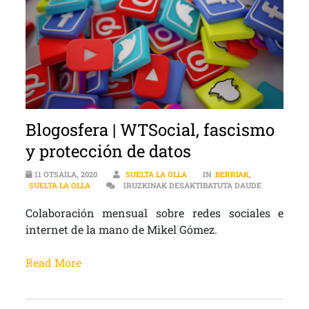
Blogosfera | WTSocial, fascismo
y protección de datos
11 OTSAILA, 2020
SUELTA LA OLLA
IN
BERRIAK
,
BLOGOSFERA
SUELTA LA OLLA
IRUZKINAK DESAKTIBATUTA DAUDE
Colaboración mensual sobre redes sociales e
internet de la mano de Mikel Gómez.
Read More