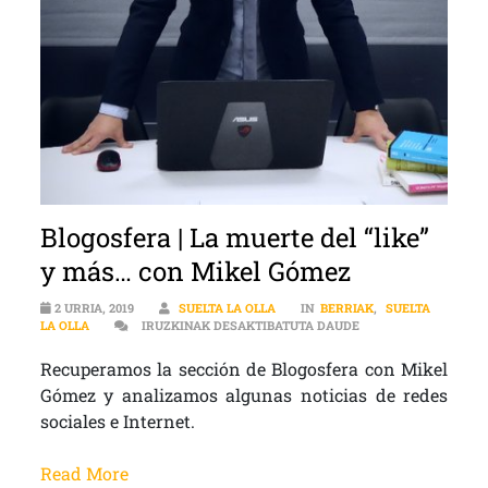
Blogosfera | La muerte del “like”
y más… con Mikel Gómez
2 URRIA, 2019
SUELTA LA OLLA
IN
BERRIAK
,
SUELTA
BLOGOSFERA | LA MU
LA OLLA
IRUZKINAK DESAKTIBATUTA DAUDE
Recuperamos la sección de Blogosfera con Mikel
Gómez y analizamos algunas noticias de redes
sociales e Internet.
Read More