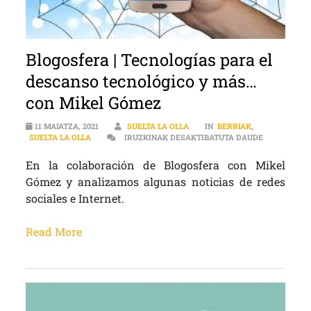
Blogosfera | Tecnologías para el
descanso tecnológico y más…
con Mikel Gómez
11 MAIATZA, 2021
SUELTA LA OLLA
IN
BERRIAK
,
BLOGOSFERA
SUELTA LA OLLA
IRUZKINAK DESAKTIBATUTA DAUDE
En la colaboración de Blogosfera con Mikel
Gómez y analizamos algunas noticias de redes
sociales e Internet.
Read More