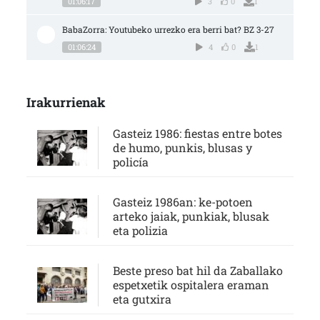
01:06:17
3
0
1
BabaZorra: Youtubeko urrezko era berri bat? BZ 3-27
01:06:24
4
0
1
Irakurrienak
Gasteiz 1986: fiestas entre botes
de humo, punkis, blusas y
policía
Gasteiz 1986an: ke-potoen
arteko jaiak, punkiak, blusak
eta polizia
Beste preso bat hil da Zaballako
espetxetik ospitalera eraman
eta gutxira