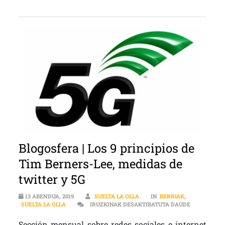
Blogosfera | Los 9 principios de
Tim Berners-Lee, medidas de
twitter y 5G
13 ABENDUA, 2019
SUELTA LA OLLA
IN
BERRIAK
,
BLOGOSFERA
SUELTA LA OLLA
IRUZKINAK DESAKTIBATUTA DAUDE
Sección mensual sobre redes sociales e internet