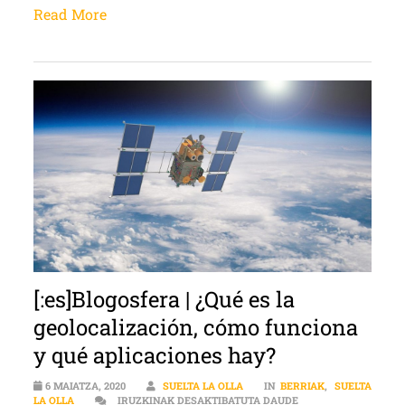
Read More
[:es]Blogosfera | ¿Qué es la
geolocalización, cómo funciona
y qué aplicaciones hay?
6 MAIATZA, 2020
SUELTA LA OLLA
IN
BERRIAK
,
SUELTA
[:ES]BLOGOSFERA | 
LA OLLA
IRUZKINAK DESAKTIBATUTA DAUDE