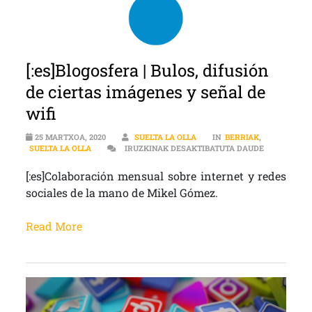
[:es]Blogosfera | Bulos, difusión
de ciertas imágenes y señal de
wifi
25 MARTXOA, 2020
SUELTA LA OLLA
IN
BERRIAK
,
[:ES]BLOGOS
SUELTA LA OLLA
IRUZKINAK DESAKTIBATUTA DAUDE
[:es]Colaboración mensual sobre internet y redes
sociales de la mano de Mikel Gómez.
Read More