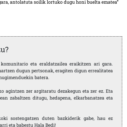
gara, antolatuta soilik lortuko dugu honi buelta ematea”
zu?
komunitario eta eraldatzailea eraikitzen ari gara.
artzen dugun pertsonak, eragiten digun errealitatea
i mugimenduekin batera.
ko agintzen zer argitaratu dezakegun eta zer ez. Eta
ean zabaltzen ditugu, hedapena, elkarbanatzea eta
koki sostengatzen duten bazkiderik gabe, hau ez
larri eta babestu Hala Bedi!