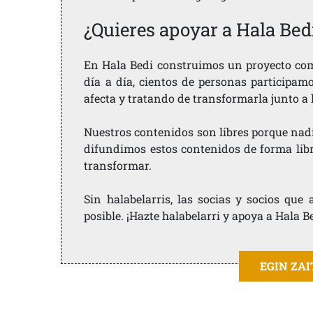
¿Quieres apoyar a Hala Bed
En Hala Bedi construimos un proyecto comu
día a día, cientos de personas participam
afecta y tratando de transformarla junto a
Nuestros contenidos son libres porque nad
difundimos estos contenidos de forma libre
transformar.
Sin halabelarris, las socias y socios qu
posible. ¡Hazte halabelarri y apoya a Hala B
EGIN ZA