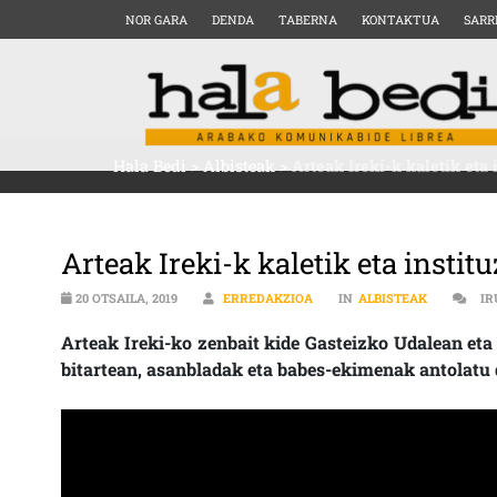
NOR GARA
DENDA
TABERNA
KONTAKTUA
SARR
Hala Bedi
>
Albisteak
>
Arteak Ireki-k kaletik eta 
Arteak Ireki-k kaletik eta instit
20 OTSAILA, 2019
ERREDAKZIOA
IN
ALBISTEAK
IR
Arteak Ireki-ko zenbait kide Gasteizko Udalean eta
bitartean, asanbladak eta babes-ekimenak antolatu 