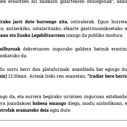
gabe erasotzen ari zaizkion gizartearen ezinegonak”, azal
rako jarri dute hurrengo zita
, ostiralerak. Egun horreta
 antzerkiko, ostalaritzako, elkarte gastronomikoetako e
ean eta Eusko Legebiltzarrean
izango da publiko modura.
ailburuak
dekretuaren inguruko galdera batzuk erantz
ozkatuko da.
du sortu berri den plataformak: asanblada bat egingo du
eiz)
12:30ean. Arteak Ireki-ren esanetan,
“Iradier bere herr
go da, eta aurrera begirako urratsen inguruan eztabaida
rera joandakoei
babesa emango
diegu, modu sinbolikoan, e
strofak eramateko deia
egin dute.