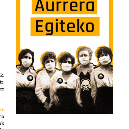
k.
z:
ez
re
ma
ak