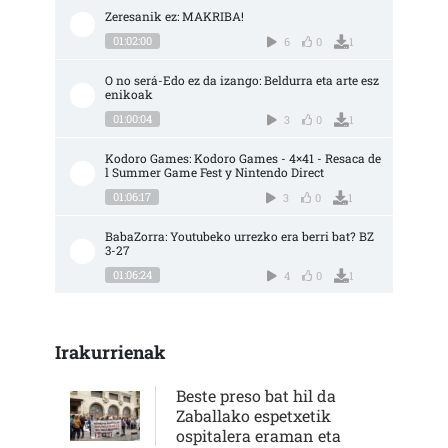
Zeresanik ez: MAKRIBA!
01:02:00
6
0
1
O no será-Edo ez da izango: Beldurra eta arte esz
enikoak
01:00:04
3
0
1
Kodoro Games: Kodoro Games - 4×41 - Resaca de
l Summer Game Fest y Nintendo Direct
01:06:17
3
0
1
BabaZorra: Youtubeko urrezko era berri bat? BZ 
3-27
01:06:24
4
0
1
Irakurrienak
Beste preso bat hil da
Zaballako espetxetik
ospitalera eraman eta