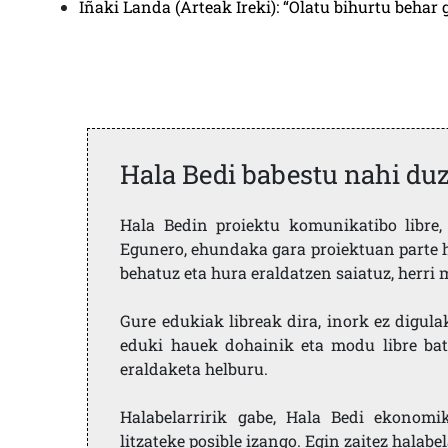
Iñaki Landa (Arteak Ireki): “Olatu bihurtu behar 
Hala Bedi babestu nahi du
Hala Bedin proiektu komunikatibo libre, 
Egunero, ehundaka gara proiektuan parte h
behatuz eta hura eraldatzen saiatuz, herr
Gure edukiak libreak dira, inork ez digula
eduki hauek dohainik eta modu libre bat
eraldaketa helburu.
Halabelarririk gabe, Hala Bedi ekonomi
litzateke posible izango. Egin zaitez halabe