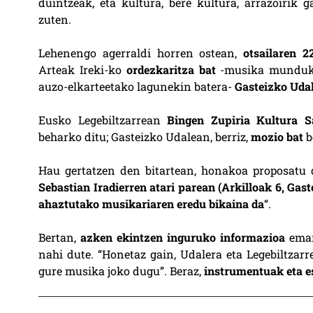
duintzeak, eta kultura, bere kultura, arrazoirik 
zuten.
Lehenengo agerraldi horren ostean,
otsailaren 22
Arteak Ireki-ko
ordezkaritza bat
-musika munduko,
auzo-elkarteetako lagunekin batera-
Gasteizko Udal
Eusko Legebiltzarrean
Bingen Zupiria Kultura S
beharko ditu; Gasteizko Udalean, berriz,
mozio bat
b
Hau gertatzen den bitartean, honakoa proposatu 
Sebastian Iradierren atari parean (Arkilloak 6, Gast
ahaztutako musikariaren eredu bikaina da
“.
Bertan,
azken ekintzen inguruko informazioa
eman
nahi dute. “Honetaz gain, Udalera eta Legebiltzar
gure musika joko dugu”. Beraz,
instrumentuak eta e