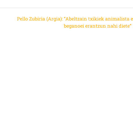
Pello Zubiria (Argia): “Abeltzain txikiek animalista 
beganoei erantzun nahi diete”