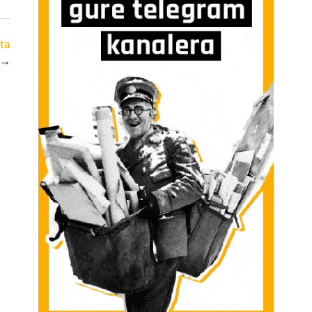
eta
→