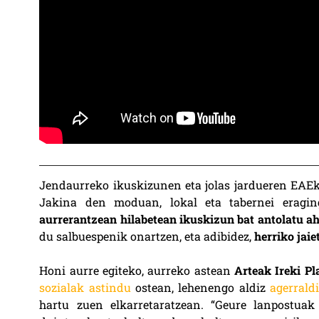
Jendaurreko ikuskizunen eta jolas jardueren EAE
Jakina den moduan, lokal eta tabernei eraging
aurrerantzean hilabetean ikuskizun bat antolatu ah
du salbuespenik onartzen, eta adibidez,
herriko jai
Honi aurre egiteko, aurreko astean
Arteak Ireki Pl
sozialak astindu
ostean, lehenengo aldiz
agerrald
hartu zuen elkarretaratzean. “Geure lanpostuak