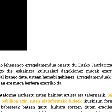
ko lehenengo erregelamendua onartu du Eusko Jaurlaritza
o die, eskaintza kulturalari dagokionez mugak ezarri
al izango dute, urtean hamabi gehienez
. Erregelamenduak 
etan ere muga berbera
ezarriko da.
ataforma
aurkeztu zuten hainbat artista eta tabernarik.
Sa
i publikoa egin zuten plataformako kideek
ikuskizun for
 babesteak batzen gaitu, kultura sortzen duten eragile