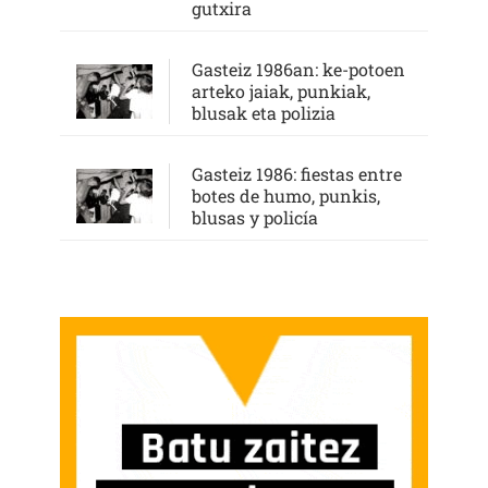
gutxira
Gasteiz 1986an: ke-potoen
arteko jaiak, punkiak,
blusak eta polizia
Gasteiz 1986: fiestas entre
botes de humo, punkis,
blusas y policía