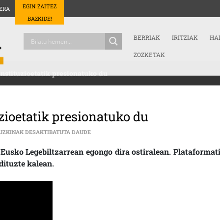
EGIN ZAITEZ
ERA
BAZKIDE!
BERRIAK
IRITZIAK
HA
ZOZKETAK
instituzioetatik presionatuko du
uzioetatik presionatuko du
ARTEAK IREKI-K KALETIK ETA INSTITUZIOETA
UZKINAK DESAKTIBATUTA DAUDE
 Eusko Legebiltzarrean egongo dira ostiralean. Plataformati
dituzte kalean.