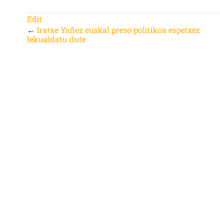
Edit
←
Iratxe Yañez euskal preso politikoa espetxez
lekualdatu dute