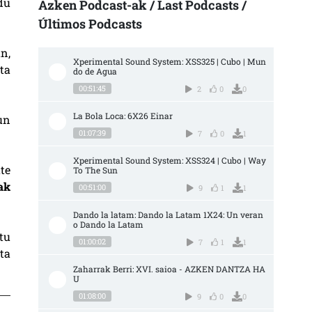
du
Azken Podcast-ak / Last Podcasts /
Últimos Podcasts
n,
Xperimental Sound System: XSS325 | Cubo | Mun
ta
do de Agua
00:51:45
2
0
0
La Bola Loca: 6X26 Einar
un
01:07:39
7
0
1
Xperimental Sound System: XSS324 | Cubo | Way 
te
To The Sun
iak
00:51:00
9
1
1
Dando la latam: Dando la Latam 1X24: Un veran
o Dando la Latam
tu
01:00:02
7
1
1
ta
Zaharrak Berri: XVI. saioa - AZKEN DANTZA HA
U
01:08:00
9
0
0