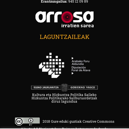
Erantzungailua:
945 12 09 89
LAGUNTZAILEAK
2018 Gure eduki guztiak Creative Commons
Aitortu 4.0 Nazioartekoa Baimen baten mende daude.