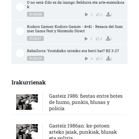
O no será-Edo ez da izango: Beldurra eta arte eszenikoa
k
01:00:04
3
0
1
Kodoro Games: Kodoro Games - 4×41 - Resaca del Sum
mer Game Fest y Nintendo Direct
01:06:17
3
0
1
BabaZorra: Youtubeko urrezko era berri bat? BZ 3-27
01:06:24
4
0
1
Irakurrienak
Gasteiz 1986: fiestas entre botes
de humo, punkis, blusas y
policía
Gasteiz 1986an: ke-potoen
arteko jaiak, punkiak, blusak
eta polizia