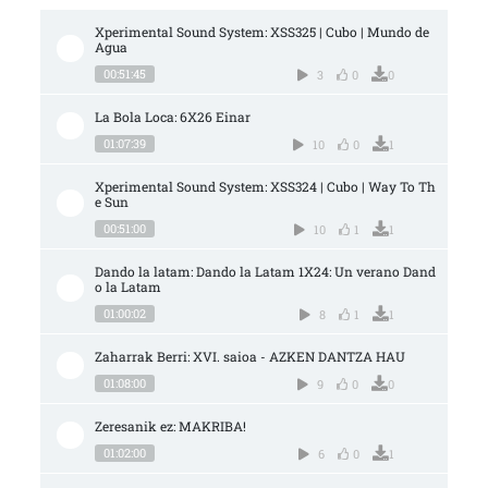
Xperimental Sound System: XSS325 | Cubo | Mundo de 
Agua
00:51:45
3
0
0
La Bola Loca: 6X26 Einar
01:07:39
10
0
1
Xperimental Sound System: XSS324 | Cubo | Way To Th
e Sun
00:51:00
10
1
1
Dando la latam: Dando la Latam 1X24: Un verano Dand
o la Latam
01:00:02
8
1
1
Zaharrak Berri: XVI. saioa - AZKEN DANTZA HAU
01:08:00
9
0
0
Zeresanik ez: MAKRIBA!
01:02:00
6
0
1