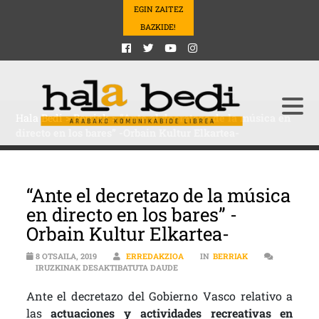
EGIN ZAITEZ
BAZKIDE!
Hala Bedi
>
Berriak
>
“Ante el decretazo de la música en
directo en los bares” -Orbain Kultur Elkartea-
“Ante el decretazo de la música
en directo en los bares” -
Orbain Kultur Elkartea-
8 OTSAILA, 2019
ERREDAKZIOA
IN
BERRIAK
“ANTE EL DECRETAZO DE LA MÚSIC
IRUZKINAK DESAKTIBATUTA DAUDE
Ante el decretazo del Gobierno Vasco relativo a
las
actuaciones y actividades recreativas en