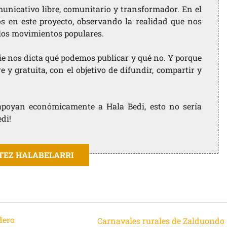
nicativo libre, comunitario y transformador. En el
os en este proyecto, observando la realidad que nos
 los movimientos populares.
ie nos dicta qué podemos publicar y qué no. Y porque
 y gratuita, con el objetivo de difundir, compartir y
e apoyan económicamente a Hala Bedi, esto no sería
edi!
ITEZ HALABELARRI
dero
Carnavales rurales de Zalduondo