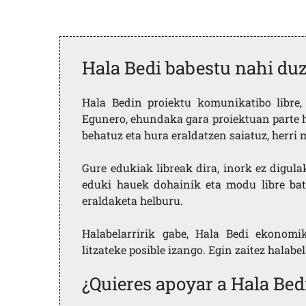
Hala Bedi babestu nahi du
Hala Bedin proiektu komunikatibo libre, 
Egunero, ehundaka gara proiektuan parte h
behatuz eta hura eraldatzen saiatuz, herr
Gure edukiak libreak dira, inork ez digula
eduki hauek dohainik eta modu libre bat
eraldaketa helburu.
Halabelarririk gabe, Hala Bedi ekonomi
litzateke posible izango. Egin zaitez halabe
¿Quieres apoyar a Hala Bed