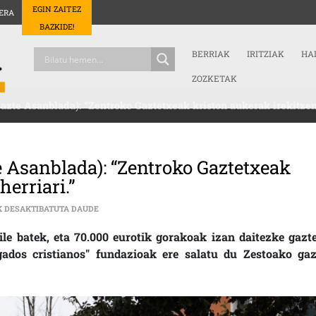
EGIN ZAITEZ
ERA
BAZKIDE!
BERRIAK
IRITZIAK
HA
ZOZKETAK
azte Asanblada): “Zentroko Gaztetxeak kriston aukerak irekitzen 
e Asanblada): “Zentroko Gaztetxeak
herriari.”
AMAIUR ETA HIART (ZESTOAKO GAZTE ASANBLADA): “
K DESAKTIBATUTA DAUDE
e batek, eta 70.000 eurotik gorakoak izan daitezke gazte
gados cristianos" fundazioak ere salatu du Zestoako gaz