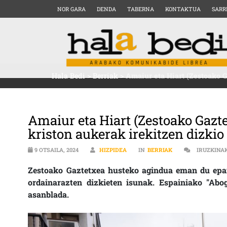
NOR GARA
DENDA
TABERNA
KONTAKTUA
SARR
Hala Bedi
>
Berriak
>
Amaiur eta Hiart (Zestoako G
Amaiur eta Hiart (Zestoako Gazt
kriston aukerak irekitzen dizkio 
9 OTSAILA, 2024
HIZPIDEA
IN
BERRIAK
IRUZKINA
Zestoako Gaztetxea husteko agindua eman du epail
ordainarazten dizkieten isunak. Espainiako "Abo
asanblada.