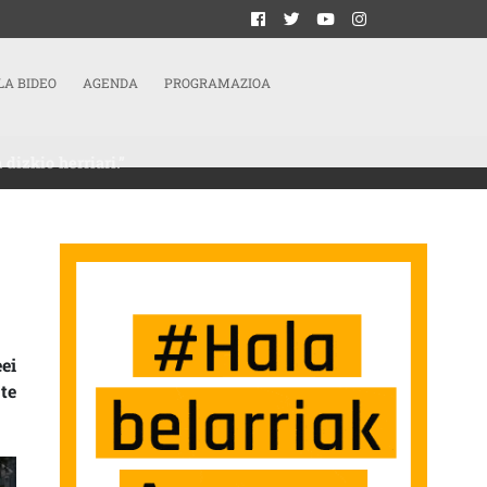
LA BIDEO
AGENDA
PROGRAMAZIOA
dizkio herriari.”
ZENTROKO GAZTETXEAK KRISTON AUKERAK IREKITZEN DIZKIO HERRIARI.” SAR
ei
te