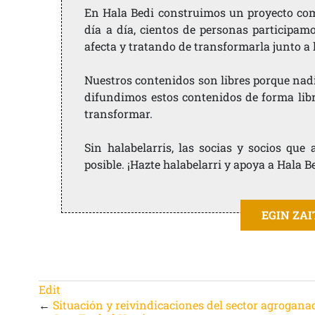
En Hala Bedi construimos un proyecto comu
día a día, cientos de personas participam
afecta y tratando de transformarla junto a
Nuestros contenidos son libres porque nad
difundimos estos contenidos de forma libre
transformar.
Sin halabelarris, las socias y socios qu
posible. ¡Hazte halabelarri y apoya a Hala B
EGIN ZA
Edit
←
Situación y reivindicaciones del sector agrogana