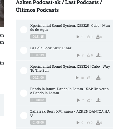
Azken Podcast-ak / Last Podcasts /
Últimos Podcasts
Xperimental Sound System: XSS325 | Cubo | Mun
do de Agua
en
00:51:45
2
0
0
en
La Bola Loca: 6X26 Einar
01:07:39
7
0
1
in
Xperimental Sound System: XSS324 | Cubo | Way 
To The Sun
00:51:00
10
1
1
Dando la latam: Dando la Latam 1X24: Un veran
o Dando la Latam
01:00:02
7
1
1
Zaharrak Berri: XVI. saioa - AZKEN DANTZA HA
U
01:08:00
9
0
0