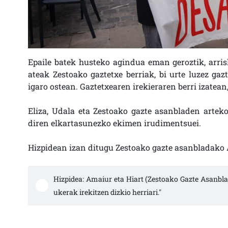
Epaile batek husteko agindua eman geroztik, arris
ateak Zestoako gaztetxe berriak, bi urte luzez gaz
igaro ostean. Gaztetxearen irekieraren berri izatea
Eliza, Udala eta Zestoako gazte asanbladen arteko
diren elkartasunezko ekimen irudimentsuei.
Hizpidean izan ditugu Zestoako gazte asanbladako A
Hizpidea: Amaiur eta Hiart (Zestoako Gazte Asanbla
ukerak irekitzen dizkio herriari."