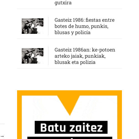
gutxira
Gasteiz 1986: fiestas entre
botes de humo, punkis,
blusas y policía
Gasteiz 1986an: ke-potoen
arteko jaiak, punkiak,
blusak eta polizia
→