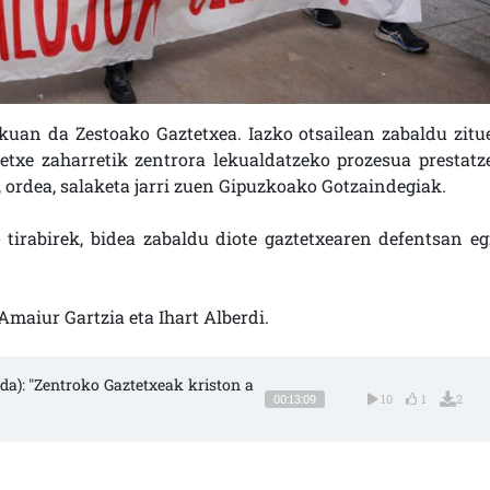
kuan da Zestoako Gaztetxea. Iazko otsailean zabaldu zitu
tetxe zaharretik zentrora lekualdatzeko prozesua prestatz
n, ordea, salaketa jarri zuen Gipuzkoako Gotzaindegiak.
 tirabirek, bidea zabaldu diote gaztetxearen defentsan eg
maiur Gartzia eta Ihart Alberdi.
da): "Zentroko Gaztetxeak kriston a
00:13:09
10
1
2