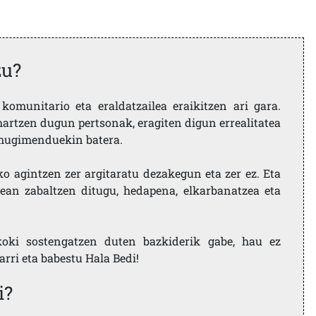
zu?
komunitario eta eraldatzailea eraikitzen ari gara.
artzen dugun pertsonak, eragiten digun errealitatea
i mugimenduekin batera.
ko agintzen zer argitaratu dezakegun eta zer ez. Eta
ean zabaltzen ditugu, hedapena, elkarbanatzea eta
koki sostengatzen duten bazkiderik gabe, hau ez
larri eta babestu Hala Bedi!
i?