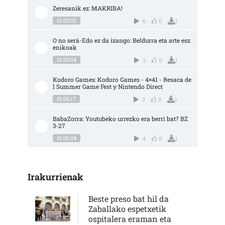
Zeresanik ez: MAKRIBA!
01:02:00
6
0
1
O no será-Edo ez da izango: Beldurra eta arte esz
enikoak
01:00:04
3
0
1
Kodoro Games: Kodoro Games - 4×41 - Resaca de
l Summer Game Fest y Nintendo Direct
01:06:17
3
0
1
BabaZorra: Youtubeko urrezko era berri bat? BZ 
3-27
01:06:24
4
0
1
Irakurrienak
Beste preso bat hil da
Zaballako espetxetik
ospitalera eraman eta