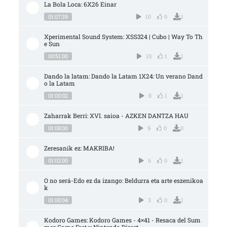
La Bola Loca: 6X26 Einar
01:07:39
10
0
1
Xperimental Sound System: XSS324 | Cubo | Way To Th
e Sun
00:51:00
10
1
1
Dando la latam: Dando la Latam 1X24: Un verano Dand
o la Latam
01:00:02
8
1
1
Zaharrak Berri: XVI. saioa - AZKEN DANTZA HAU
01:08:00
9
0
0
Zeresanik ez: MAKRIBA!
01:02:00
6
0
1
O no será-Edo ez da izango: Beldurra eta arte eszenikoa
k
01:00:04
3
0
1
Kodoro Games: Kodoro Games - 4×41 - Resaca del Sum
mer Game Fest y Nintendo Direct