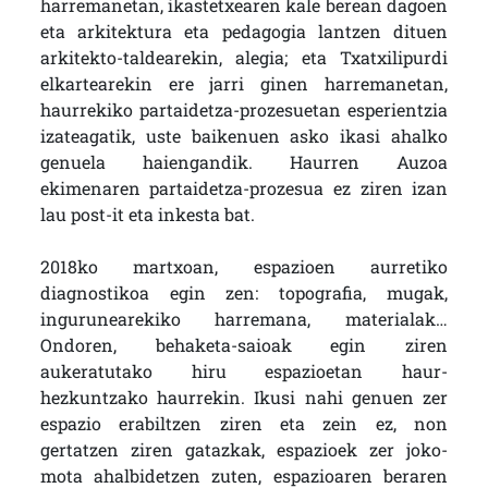
harremanetan, ikastetxearen kale berean dagoen
eta arkitektura eta pedagogia lantzen dituen
arkitekto-taldearekin, alegia; eta Txatxilipurdi
elkartearekin ere jarri ginen harremanetan,
haurrekiko partaidetza-prozesuetan esperientzia
izateagatik, uste baikenuen asko ikasi ahalko
genuela haiengandik. Haurren Auzoa
ekimenaren partaidetza-prozesua ez ziren izan
lau post-it eta inkesta bat.
2018ko martxoan, espazioen aurretiko
diagnostikoa egin zen: topografia, mugak,
ingurunearekiko harremana, materialak…
Ondoren, behaketa-saioak egin ziren
aukeratutako hiru espazioetan haur-
hezkuntzako haurrekin. Ikusi nahi genuen zer
espazio erabiltzen ziren eta zein ez, non
gertatzen ziren gatazkak, espazioek zer joko-
mota ahalbidetzen zuten, espazioaren beraren