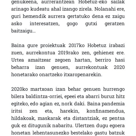
genukeena, aurrerantzean Hobetuz-eko sailak
arinago kudeatu ahal izango zirela. Nolanahi ere,
guri hemendik aurrera gertatuko dena ez zaigu
asko interesatzen, gogo gutxi geratzen
baitzaigu…
Baina gure proiektuak 2017ko Hobetuz irabazi
zuen, aurrekontua 2019rako zen, gehienez ere.
Urtea amaitzear zegoen hartan, berriro hasi
beharra izan genuen, aurrekontuak 2020
honetarako onartzeko itxaropenarekin.
2020ko martxoan izan behar genuen hurrengo
bilera baldintza-orriei, epeei eta abarri buruz hitz
egiteko, edo agian ez, nork daki. Baina pandemia
iritsi zen eta, harekin, konfinamendua,
hildakoak, maskarak eta distantziak, ez pentsa
guk ez ditugunik nabaritu. Ulertzen dugu egoera
honetan lehentasunezko bestelako gastu batzuk