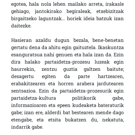
egotea, hala nola lehen mailako arreta, irakasle
gehiago, jantokirako begiraleak, etxebizitzak
birgaitzeko laguntzak… horiek ideia batzuk izan
daitezke.
Hasieran azaldu dugun bezala, bene-benetan
gertatu dena da ahitu egin gaituztela. Ikaskuntza
esanguratsua nahi genuen eta hala izan da. Ezin
dira halako partaidetza-prozesu luzeak egin
haurrekin, zentzu guztia galtzen baitute;
desagertu egiten da parte hartzearen,
erabakitzearen eta horren arabera jardutearen
sentsazioa. Ezin da partaidetza-prozesurik egin
partaidetza-kultura politikorik gabe,
informazioaren eta epeen kudeaketa bateraturik
gabe; izan ere, alderdi bat bestearen mende dago
etengabe, eta etsita bukatzen du, nekatuta,
indarrik gabe.