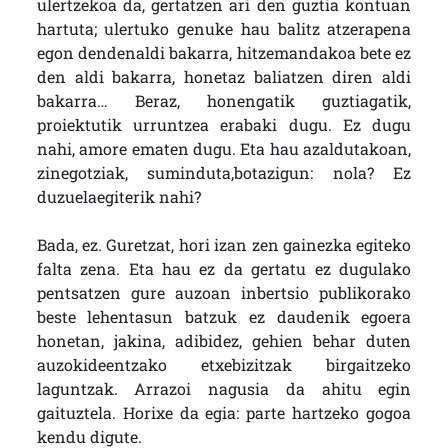
ulertzekoa da, gertatzen ari den guztia kontuan
hartuta; ulertuko genuke hau balitz atzerapena
egon dendenaldi bakarra, hitzemandakoa bete ez
den aldi bakarra, honetaz baliatzen diren aldi
bakarra… Beraz, honengatik guztiagatik,
proiektutik urruntzea erabaki dugu. Ez dugu
nahi, amore ematen dugu. Eta hau azaldutakoan,
zinegotziak, suminduta,botazigun: nola? Ez
duzuelaegiterik nahi?
Bada, ez. Guretzat, hori izan zen gainezka egiteko
falta zena. Eta hau ez da gertatu ez dugulako
pentsatzen gure auzoan inbertsio publikorako
beste lehentasun batzuk ez daudenik egoera
honetan, jakina, adibidez, gehien behar duten
auzokideentzako etxebizitzak birgaitzeko
laguntzak. Arrazoi nagusia da ahitu egin
gaituztela. Horixe da egia: parte hartzeko gogoa
kendu digute.