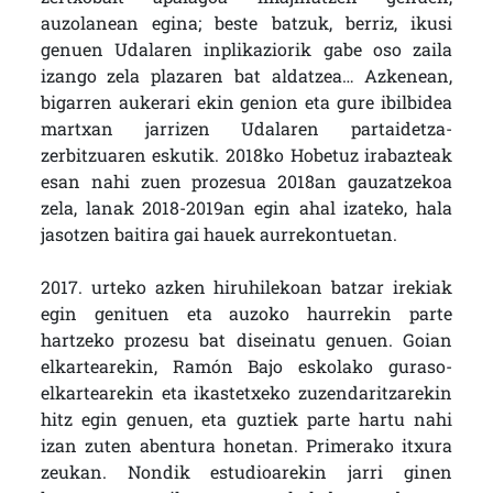
auzolanean egina; beste batzuk, berriz, ikusi
genuen Udalaren inplikaziorik gabe oso zaila
izango zela plazaren bat aldatzea… Azkenean,
bigarren aukerari ekin genion eta gure ibilbidea
martxan jarrizen Udalaren partaidetza-
zerbitzuaren eskutik. 2018ko Hobetuz irabazteak
esan nahi zuen prozesua 2018an gauzatzekoa
zela, lanak 2018-2019an egin ahal izateko, hala
jasotzen baitira gai hauek aurrekontuetan.
2017. urteko azken hiruhilekoan batzar irekiak
egin genituen eta auzoko haurrekin parte
hartzeko prozesu bat diseinatu genuen. Goian
elkartearekin, Ramón Bajo eskolako guraso-
elkartearekin eta ikastetxeko zuzendaritzarekin
hitz egin genuen, eta guztiek parte hartu nahi
izan zuten abentura honetan. Primerako itxura
zeukan. Nondik estudioarekin jarri ginen