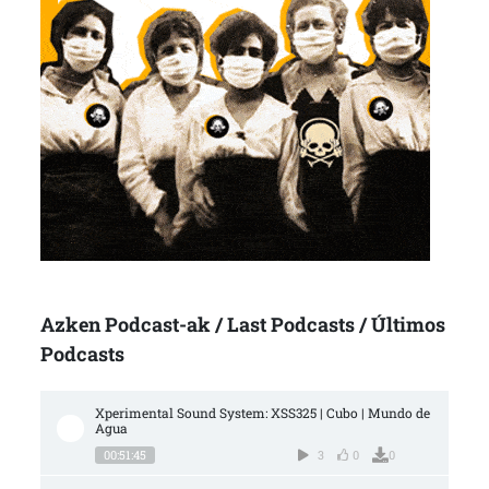
Azken Podcast-ak / Last Podcasts / Últimos
Podcasts
Xperimental Sound System: XSS325 | Cubo | Mundo de 
Agua
00:51:45
3
0
0