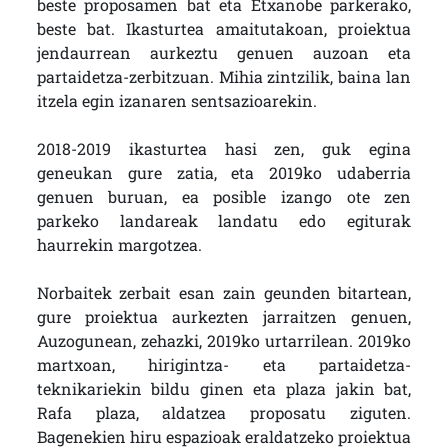
beste proposamen bat eta Etxanobe parkerako,
beste bat. Ikasturtea amaitutakoan, proiektua
jendaurrean aurkeztu genuen auzoan eta
partaidetza-zerbitzuan. Mihia zintzilik, baina lan
itzela egin izanaren sentsazioarekin.
2018-2019 ikasturtea hasi zen, guk egina
geneukan gure zatia, eta 2019ko udaberria
genuen buruan, ea posible izango ote zen
parkeko landareak landatu edo egiturak
haurrekin margotzea.
Norbaitek zerbait esan zain geunden bitartean,
gure proiektua aurkezten jarraitzen genuen,
Auzogunean, zehazki, 2019ko urtarrilean. 2019ko
martxoan, hirigintza- eta partaidetza-
teknikariekin bildu ginen eta plaza jakin bat,
Rafa plaza, aldatzea proposatu ziguten.
Bagenekien hiru espazioak eraldatzeko proiektua