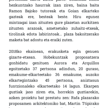
hezkuntzako haurrak izan ziren, baina baita
Ramon Bajoko tutoreak eta Goian elkarteko
gazteak ere, besteak beste. Hiru egunez
mintzagai izan zituzten gure plazetan aurkitzen
zituzten arazoak, ametsetako zuhaitz-etxeak,
tirolinak edota labirintoak… plaza bakoitzerako
maketa bat adostu eta eraiki zuten.
2018ko ekainean, erakusketa egin genuen
gizarte-etxean. Hobekuntzak proposatzera
gonbidatu genituen Aurora eta Arquillos
egoitzetako 37 pertsona adindun, 20 guraso,
emakume-elkarteetako 36 emakume, auzoko
elkartegintzako 45 pertsona, aniztasun
funtzionaleko elkarteetako 14 lagun. Ekarpen
guztiak jaso ziren eta, horrekin guztiarekin,
azken proiektu bat prestatu zen: Rafa plazarako
proposamen arkitektoniko bat, Martin Ttipirako