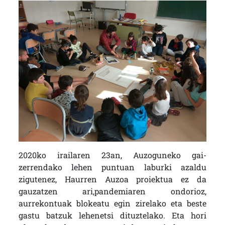
2020ko irailaren 23an, Auzoguneko gai-
zerrendako lehen puntuan laburki azaldu
zigutenez, Haurren Auzoa proiektua ez da
gauzatzen ari,pandemiaren ondorioz,
aurrekontuak blokeatu egin zirelako eta beste
gastu batzuk lehenetsi dituztelako. Eta hori