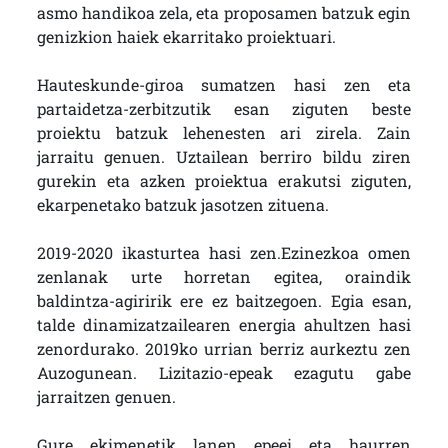
asmo handikoa zela, eta proposamen batzuk egin
genizkion haiek ekarritako proiektuari.
Hauteskunde-giroa sumatzen hasi zen eta
partaidetza-zerbitzutik esan ziguten beste
proiektu batzuk lehenesten ari zirela. Zain
jarraitu genuen. Uztailean berriro bildu ziren
gurekin eta azken proiektua erakutsi ziguten,
ekarpenetako batzuk jasotzen zituena.
2019-2020 ikasturtea hasi zen.Ezinezkoa omen
zenlanak urte horretan egitea, oraindik
baldintza-agiririk ere ez baitzegoen. Egia esan,
talde dinamizatzailearen energia ahultzen hasi
zenordurako. 2019ko urrian berriz aurkeztu zen
Auzogunean. Lizitazio-epeak ezagutu gabe
jarraitzen genuen.
Gure ekimenetik lanen epeei eta haurren