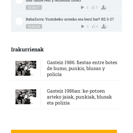
01:06:17
3
0
1
BabaZorra: Youtubeko urrezko era berri bat? BZ 3-27
01:06:24
4
0
1
Irakurrienak
Gasteiz 1986: fiestas entre botes
de humo, punkis, blusas y
policía
Gasteiz 1986an: ke-potoen
arteko jaiak, punkiak, blusak
eta polizia