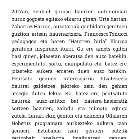
2017an, zenbait guraso haurren autonomiari
buruz gogoeta egiteko elkartu ginen. Urte hartan,
Zaharraz Harron, auzotarrak gonbidatu genituen
guztion artean hausnartzera. FrancescoTonucci
pedagogoa eta haren “Haurren hiria” liburua
genituen inspirazio-iturri. Gu ere amets egiten
hasi ginen, jolasetan aberatsa den auzo batekin,
esperimentatu, sortu, manipulatu eta, batez ere,
jolasteko aukera ematen duen auzo batekin.
Pentsatu genuen interesgarria litzatekeela
haurrei galdetzea, jakiteko zein den gehien
atsegin duten lekua eta, batez ere, pentsatuta
haurrek auzo-zatitxo bat hasiera-hasieratik
sortzen bazuten, zaindu eta mimatu egingo
zutela. Lanari ekin genion eta ekimena Udalaren
Hobetuz programara aurkezteko aukera izan
genuen. Eztabaida izan genuen: batzuk
zertxobait apalagoa imajinatzen genuen,