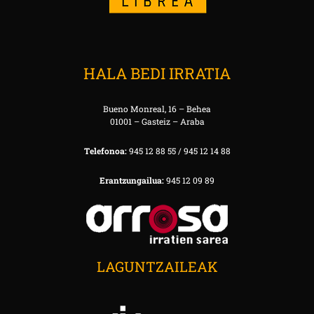
HALA BEDI IRRATIA
Bueno Monreal, 16 – Behea
01001 – Gasteiz – Araba
Telefonoa:
945 12 88 55 / 945 12 14 88
Erantzungailua:
945 12 09 89
LAGUNTZAILEAK