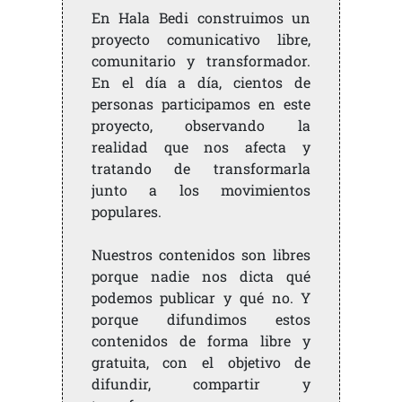
En Hala Bedi construimos un
proyecto comunicativo libre,
comunitario y transformador.
En el día a día, cientos de
personas participamos en este
proyecto, observando la
realidad que nos afecta y
tratando de transformarla
junto a los movimientos
populares.
Nuestros contenidos son libres
porque nadie nos dicta qué
podemos publicar y qué no. Y
porque difundimos estos
contenidos de forma libre y
gratuita, con el objetivo de
difundir, compartir y