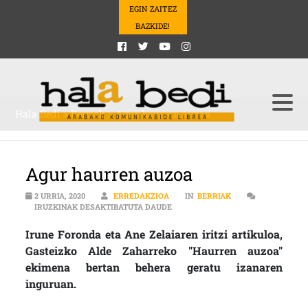
EGIN ZAITEZ
BAZKIDE!
Hala Bedi
>
Berriak
>
Agur haurren auzoa
Agur haurren auzoa
2 URRIA, 2020
ERREDAKZIOA
IN
BERRIAK
AGUR HAURREN AUZOA SARRERAN
IRUZKINAK DESAKTIBATUTA DAUDE
Irune Foronda eta Ane Zelaiaren iritzi artikuloa,
Gasteizko Alde Zaharreko "Haurren auzoa"
ekimena bertan behera geratu izanaren
inguruan.