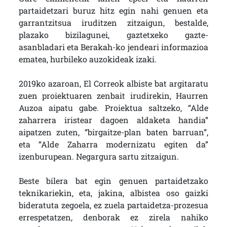
partaidetzari buruz hitz egin nahi genuen eta
garrantzitsua iruditzen zitzaigun, bestalde,
plazako bizilagunei, gaztetxeko gazte-
asanbladari eta Berakah-ko jendeari informazioa
ematea, hurbileko auzokideak izaki.
2019ko azaroan, El Correok albiste bat argitaratu
zuen proiektuaren zenbait irudirekin, Haurren
Auzoa aipatu gabe. Proiektua saltzeko, “Alde
zaharrera iristear dagoen aldaketa handia”
aipatzen zuten, “birgaitze-plan baten barruan”,
eta “Alde Zaharra modernizatu egiten da”
izenburupean. Negargura sartu zitzaigun.
Beste bilera bat egin genuen partaidetzako
teknikariekin, eta, jakina, albistea oso gaizki
bideratuta zegoela, ez zuela partaidetza-prozesua
errespetatzen, denborak ez zirela nahiko