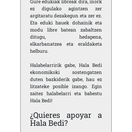
Gure edukiak libreak dira, inork
ez digulako agintzen zer
argitaratu dezakegun eta zer ez.
Eta eduki hauek dohainik eta
modu libre batean zabaltzen
ditugu, hedapena,
elkarbanatzea eta eraldaketa
helburu.
Halabelarririk gabe, Hala Bedi
ekonomikoki sostengatzen
duten bazkiderik gabe, hau ez
litzateke posible izango. Egin
zaitez halabelarri eta babestu
Hala Bedi!
¿Quieres apoyar a
Hala Bedi?