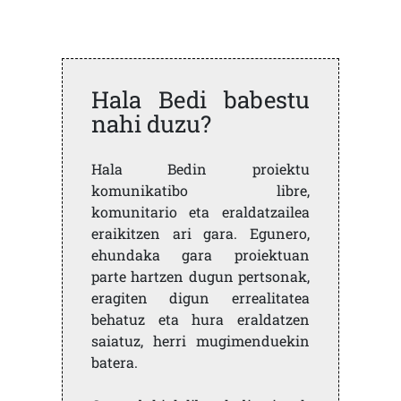
Hala Bedi babestu
nahi duzu?
Hala Bedin proiektu
komunikatibo libre,
komunitario eta eraldatzailea
eraikitzen ari gara. Egunero,
ehundaka gara proiektuan
parte hartzen dugun pertsonak,
eragiten digun errealitatea
behatuz eta hura eraldatzen
saiatuz, herri mugimenduekin
batera.