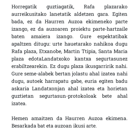
Horregatik guztiagatik, Rafa plazarako
aurreikusitako lanetatik aldetzen gara. Egiten
bada, ez da Haurren Auzoa ekimeneko parte
izango, ez da auzoaren proiektu parte-hartzaile
baten amaiera izango. Gure espektatibak
apaltzen ditugu: urte hauetarako nahikoa dugu
Rafa plaza, Etxanobe, Martin Ttipia, Santa Maria
plaza edotaLandatxoko kantxa segurtasunez
erabiltzearekin. Ez dugu plaza ikusgarririk nahi.
Gure seme-alabek bertan jolastu ahal izatea nahi
dugu, autoek harrapatu gabe, euria egiten badu
askaria Landatxonjan ahal izatea eta horietan
guztietan segurtasun-protokoloak bete ahal
izatea.
Hemen amaitzen da Haurren Auzoa ekimena.
Besarkada bat eta auzoan ikusi arte.