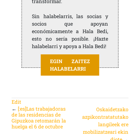
transformar.
Sin halabelarris, las socias y
socios que apoyan
económicamente a Hala Bedi,
esto no sería posible. ¡Hazte
halabelarri y apoya a Hala Bedi!
EGIN ZAITEZ
HALABELARRI
Edit
←
[:es]Las trabajadoras
Oskaidetzako
de las residencias de
azpikontratatutako
Gipuzkoa retomarán la
langileek ere
huelga el 6 de octubre
mobilizatzeari ekin
diote
→