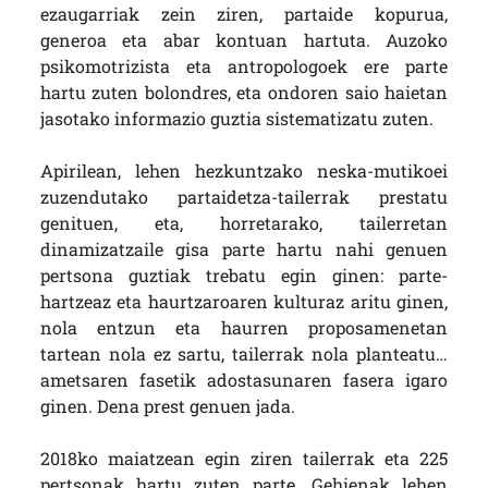
ezaugarriak zein ziren, partaide kopurua,
generoa eta abar kontuan hartuta. Auzoko
psikomotrizista eta antropologoek ere parte
hartu zuten bolondres, eta ondoren saio haietan
jasotako informazio guztia sistematizatu zuten.
Apirilean, lehen hezkuntzako neska-mutikoei
zuzendutako partaidetza-tailerrak prestatu
genituen, eta, horretarako, tailerretan
dinamizatzaile gisa parte hartu nahi genuen
pertsona guztiak trebatu egin ginen: parte-
hartzeaz eta haurtzaroaren kulturaz aritu ginen,
nola entzun eta haurren proposamenetan
tartean nola ez sartu, tailerrak nola planteatu…
ametsaren fasetik adostasunaren fasera igaro
ginen. Dena prest genuen jada.
2018ko maiatzean egin ziren tailerrak eta 225
pertsonak hartu zuten parte. Gehienak lehen