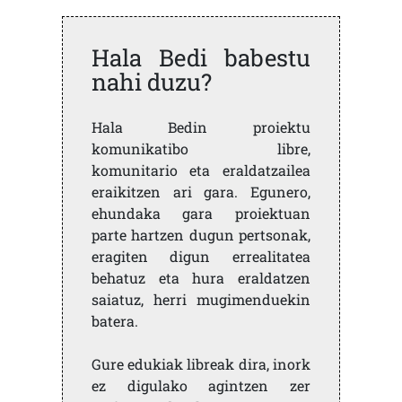
Hala Bedi babestu
nahi duzu?
Hala Bedin proiektu
komunikatibo libre,
komunitario eta eraldatzailea
eraikitzen ari gara. Egunero,
ehundaka gara proiektuan
parte hartzen dugun pertsonak,
eragiten digun errealitatea
behatuz eta hura eraldatzen
saiatuz, herri mugimenduekin
batera.
Gure edukiak libreak dira, inork
ez digulako agintzen zer