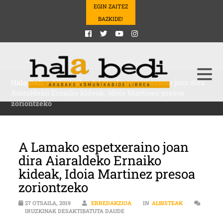
EGIN ZAITEZ
BAZKIDE!
Hala Bedi
>
Albisteak
>
A Lamako espetxeraino joan dira
Aiaraldeko Ernaiko kideak, Idoia Martinez presoa
zoriontzeko
A Lamako espetxeraino joan
dira Aiaraldeko Ernaiko
kideak, Idoia Martinez presoa
zoriontzeko
27 OTSAILA, 2019
ERREDAKZIOA
IN
ALBISTEAK
A LAMAKO ESPETXERAINO JOAN DI
IRUZKINAK DESAKTIBATUTA DAUDE