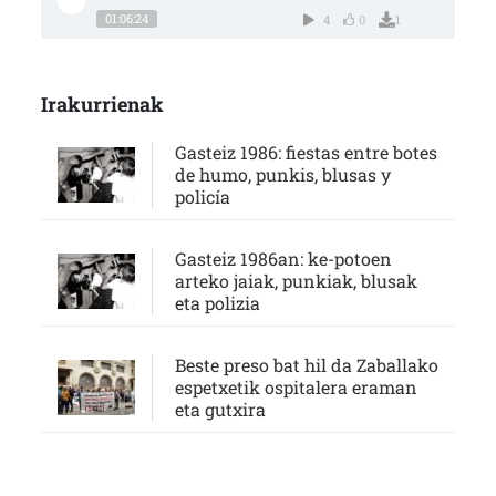
01:06:24
4
0
1
Irakurrienak
Gasteiz 1986: fiestas entre botes
de humo, punkis, blusas y
policía
Gasteiz 1986an: ke-potoen
arteko jaiak, punkiak, blusak
eta polizia
Beste preso bat hil da Zaballako
espetxetik ospitalera eraman
eta gutxira