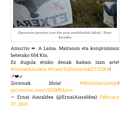
Espetxearen pareraino joan dira gazte antolakundeko kideak. / Ernai
Aiaraldea
Amurrio ⏩ A Lama. Maitasun eta konpromisoz
betetako 654 Km.
Ez dugula etsiko denak kalean izan arte!
#GazteokZuekin
#PresoTaIheslariakETXERA
!
↗️❤️↙️
Zorionak Idoia!
#MaiteZaituztegu
!
pic.twitter.com/rIOQM5Azvo
— Ernai Aiaraldea (@ErnaiAiaraldea)
February
27, 2019