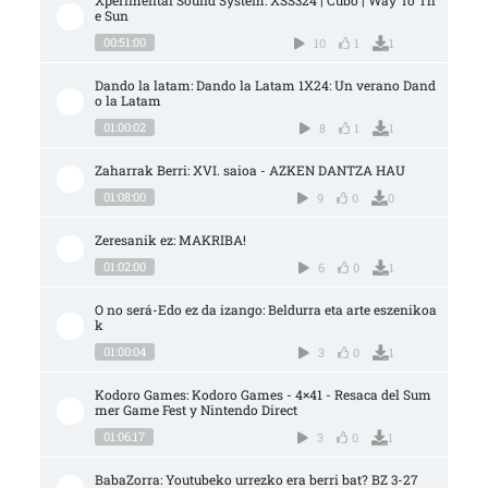
Xperimental Sound System: XSS324 | Cubo | Way To Th
e Sun
00:51:00
10
1
1
Dando la latam: Dando la Latam 1X24: Un verano Dand
o la Latam
01:00:02
8
1
1
Zaharrak Berri: XVI. saioa - AZKEN DANTZA HAU
01:08:00
9
0
0
Zeresanik ez: MAKRIBA!
01:02:00
6
0
1
O no será-Edo ez da izango: Beldurra eta arte eszenikoa
k
01:00:04
3
0
1
Kodoro Games: Kodoro Games - 4×41 - Resaca del Sum
mer Game Fest y Nintendo Direct
01:06:17
3
0
1
BabaZorra: Youtubeko urrezko era berri bat? BZ 3-27