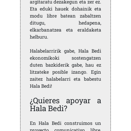
argitaratu dezakegun eta zer ez.
Eta eduki hauek dohainik eta
modu libre batean zabaltzen
ditugu, hedapena,
elkarbanatzea eta eraldaketa
helburu.
Halabelarririk gabe, Hala Bedi
ekonomikoki sostengatzen
duten bazkiderik gabe, hau ez
litzateke posible izango. Egin
zaitez halabelarri eta babestu
Hala Bedi!
¿Quieres apoyar a
Hala Bedi?
En Hala Bedi construimos un
proyecto comunicativo libre,