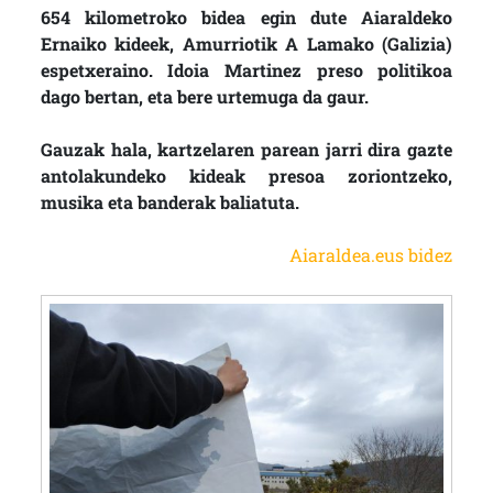
654 kilometroko bidea egin dute Aiaraldeko
Ernaiko kideek, Amurriotik A Lamako (Galizia)
espetxeraino. Idoia Martinez preso politikoa
dago bertan, eta bere urtemuga da gaur.
Gauzak hala, kartzelaren parean jarri dira gazte
antolakundeko kideak presoa zoriontzeko,
musika eta banderak baliatuta.
Aiaraldea.eus bidez