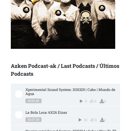
Azken Podcast-ak / Last Podcasts / Últimos
Podcasts
Xperimental Sound System: XSS325 | Cubo | Mundo de 
Agua
00:51:45
3
0
0
La Bola Loca: 6X26 Einar
01:07:39
10
0
1