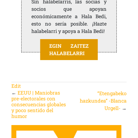
Sin halabelarris, las socias y
socios que apoyan
económicamente a Hala Bedi,
esto no sería posible. ¡Hazte
halabelarri y apoya a Hala Bedi!
EGIN ZAITEZ
HALABELARRI
Edit
←
EEUU | Maniobras
“Etengabeko
pre-electorales con
hazkundea” -Blanca
consecuencias globales
Urgell-
→
y poco sentido del
humor