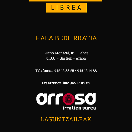
HALA BEDI IRRATIA
Bueno Monreal, 16 – Behea
01001 – Gasteiz – Araba
Telefonoa:
945 12 88 55 / 945 12 14 88
Erantzungailua:
945 12 09 89
LAGUNTZAILEAK