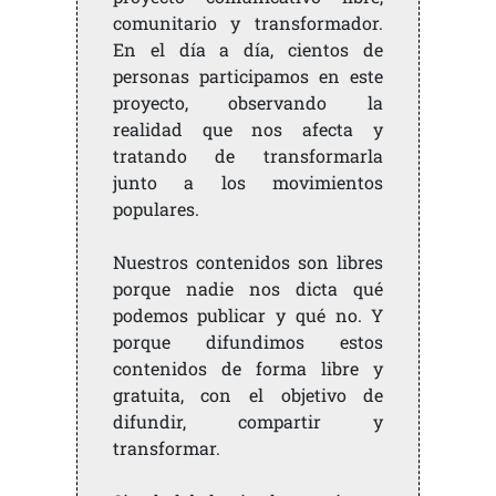
comunitario y transformador.
En el día a día, cientos de
personas participamos en este
proyecto, observando la
realidad que nos afecta y
tratando de transformarla
junto a los movimientos
populares.
Nuestros contenidos son libres
porque nadie nos dicta qué
podemos publicar y qué no. Y
porque difundimos estos
contenidos de forma libre y
gratuita, con el objetivo de
difundir, compartir y
transformar.