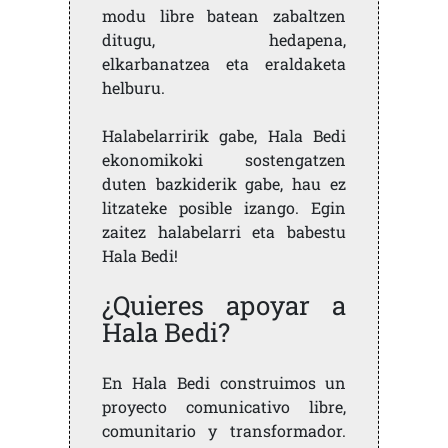
modu libre batean zabaltzen
ditugu, hedapena,
elkarbanatzea eta eraldaketa
helburu.
Halabelarririk gabe, Hala Bedi
ekonomikoki sostengatzen
duten bazkiderik gabe, hau ez
litzateke posible izango. Egin
zaitez halabelarri eta babestu
Hala Bedi!
¿Quieres apoyar a
Hala Bedi?
En Hala Bedi construimos un
proyecto comunicativo libre,
comunitario y transformador.