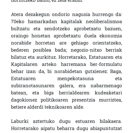
Atera dezakegun ondorio nagusia hurrengo da:
70eko hamarkadan kapitalak neoliberalismoa
bultzatu eta sendotzeko aprobetxatu bazuen,
oraingo honetan aprobetxatu duela ekonomia
norabide horretan are gehiago orientatzeko,
bederen posiblea bada; negozio-nitxo berriak
bilatuz eta aurkituz. Horretarako, Estatuaren eta
Kapitalaren arteko harremana ber-formulatu
behar izan da, bi norabidetan gutxienez: Baga,
Estatuaren menpekotasuna eta
subiranotasunaren galera, era nabarmenago
batean, eta biga herrialdearen kudeaketari
dagokionez politikoaren presentzia murriztea,
betiere alderdi teknikoaren alde.
Laburki aztertuko dugu estuaren bilakaera.
Horretarako aipatu beharra dugu abiapuntutzat