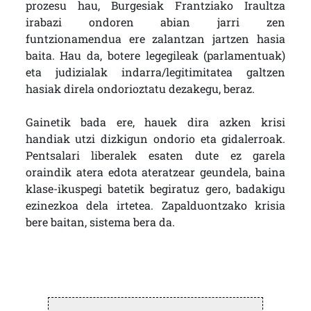
prozesu hau, Burgesiak Frantziako Iraultza
irabazi ondoren abian jarri zen
funtzionamendua ere zalantzan jartzen hasia
baita. Hau da, botere legegileak (parlamentuak)
eta judizialak indarra/legitimitatea galtzen
hasiak direla ondorioztatu dezakegu, beraz.
Gainetik bada ere, hauek dira azken krisi
handiak utzi dizkigun ondorio eta gidalerroak.
Pentsalari liberalek esaten dute ez garela
oraindik atera edota ateratzear geundela, baina
klase-ikuspegi batetik begiratuz gero, badakigu
ezinezkoa dela irtetea. Zapalduontzako krisia
bere baitan, sistema bera da.