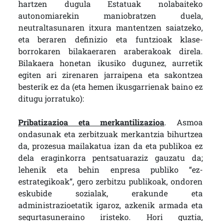
hartzen dugula Estatuak nolabaiteko
autonomiarekin maniobratzen duela,
neutraltasunaren itxura mantentzen saiatzeko,
eta beraren definizio eta funtzioak klase-
borrokaren bilakaeraren araberakoak direla.
Bilakaera honetan ikusiko dugunez, aurretik
egiten ari zirenaren jarraipena eta sakontzea
besterik ez da (eta hemen ikusgarrienak baino ez
ditugu jorratuko):
Pribatizazioa eta merkantilizazioa
. Asmoa
ondasunak eta zerbitzuak merkantzia bihurtzea
da, prozesua mailakatua izan da eta publikoa ez
dela eraginkorra pentsatuaraziz gauzatu da;
lehenik eta behin enpresa publiko “ez-
estrategikoak”, gero zerbitzu publikoak, ondoren
eskubide sozialak, erakunde eta
administrazioetatik igaroz, azkenik armada eta
segurtasuneraino iristeko. Hori guztia,