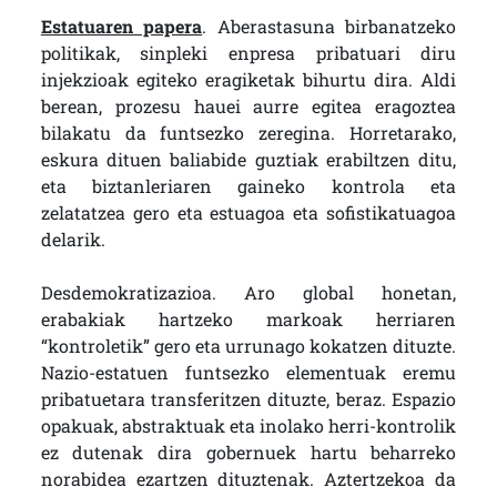
Estatuaren papera
. Aberastasuna birbanatzeko
politikak, sinpleki enpresa pribatuari diru
injekzioak egiteko eragiketak bihurtu dira. Aldi
berean, prozesu hauei aurre egitea eragoztea
bilakatu da funtsezko zeregina. Horretarako,
eskura dituen baliabide guztiak erabiltzen ditu,
eta biztanleriaren gaineko kontrola eta
zelatatzea gero eta estuagoa eta sofistikatuagoa
delarik.
Desdemokratizazioa. Aro global honetan,
erabakiak hartzeko markoak herriaren
“kontroletik” gero eta urrunago kokatzen dituzte.
Nazio-estatuen funtsezko elementuak eremu
pribatuetara transferitzen dituzte, beraz. Espazio
opakuak, abstraktuak eta inolako herri-kontrolik
ez dutenak dira gobernuek hartu beharreko
norabidea ezartzen dituztenak. Aztertzekoa da