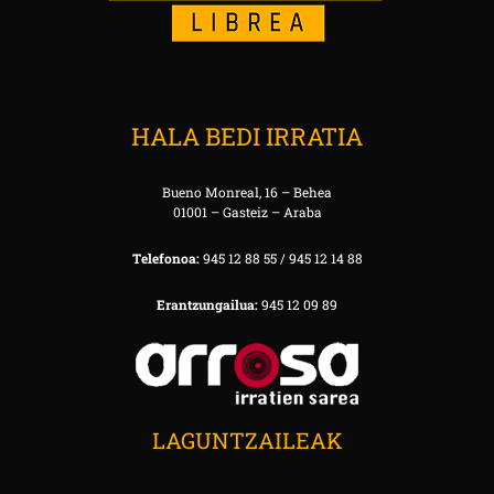
HALA BEDI IRRATIA
Bueno Monreal, 16 – Behea
01001 – Gasteiz – Araba
Telefonoa:
945 12 88 55 / 945 12 14 88
Erantzungailua:
945 12 09 89
LAGUNTZAILEAK