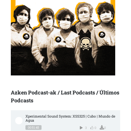
Azken Podcast-ak / Last Podcasts / Últimos
Podcasts
Xperimental Sound System: XSS325 | Cubo | Mundo de 
Agua
00:51:45
3
0
0