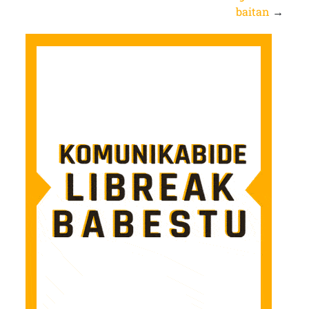
baitan
→