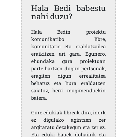
Hala Bedi babestu
nahi duzu?
Hala Bedin proiektu
komunikatibo libre,
komunitario eta eraldatzailea
eraikitzen ari gara. Egunero,
ehundaka gara proiektuan
parte hartzen dugun pertsonak,
eragiten digun errealitatea
behatuz eta hura eraldatzen
saiatuz, herri mugimenduekin
batera.
Gure edukiak libreak dira, inork
ez digulako agintzen zer
argitaratu dezakegun eta zer ez.
Eta eduki hauek dohainik eta