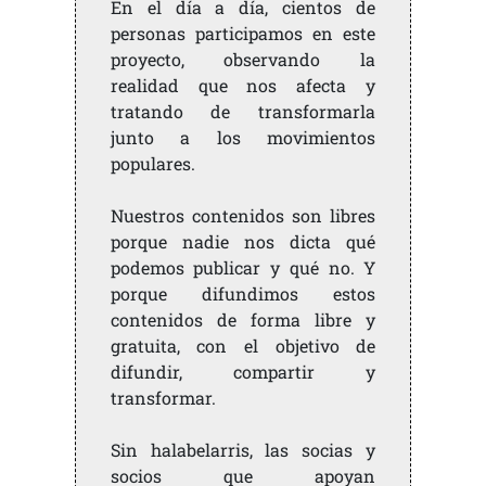
En el día a día, cientos de
personas participamos en este
proyecto, observando la
realidad que nos afecta y
tratando de transformarla
junto a los movimientos
populares.
Nuestros contenidos son libres
porque nadie nos dicta qué
podemos publicar y qué no. Y
porque difundimos estos
contenidos de forma libre y
gratuita, con el objetivo de
difundir, compartir y
transformar.
Sin halabelarris, las socias y
socios que apoyan