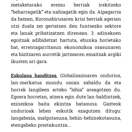
metaketarako eremu berriak irekitzeko
“beharragatik” eta nahiagatik egin da. Aipagarria
da hemen, Koronabirusaren krisi berriak agerian
utzi duela zer gertatzen den funtsezko sektore
eta lanak pribatizatzen direnean. 3. adinekoen
egoitzak adibidetzat hartuta, ehunka horietako
bat, errentagarritasun ekonomikoa osasunaren
eta bizitzaren aurretik jartzearen emaitzak argiki
ikusten ari gara.
Eskulana handitzea
.
Globalizazioaren ondorioz,
lan-merkatua mundu osoan zabaldu da eta
horrek langileen arteko “lehia” areagotzen du.
Egoera horretan, atzera egin dute lan-baldintzek,
ezinezkoa baita ekintza batasuna. Gazteok
ondorioak lehen eskutik ezagutzen ditugu:
langabezia, malgutasuna, behin-behinekotasuna,
etengabeko prestakuntza…