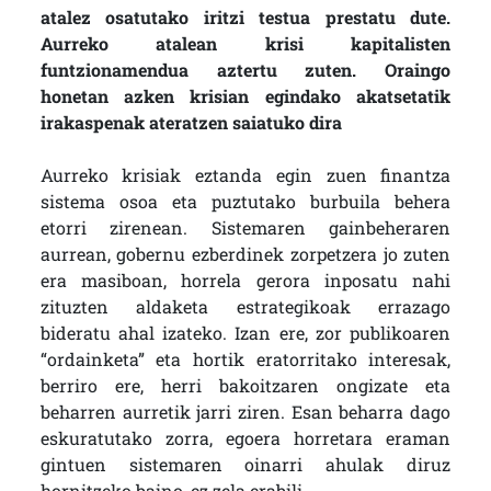
atalez osatutako iritzi testua prestatu dute.
Aurreko atalean krisi kapitalisten
funtzionamendua aztertu zuten. Oraingo
honetan azken krisian egindako akatsetatik
irakaspenak ateratzen saiatuko dira
Aurreko krisiak eztanda egin zuen finantza
sistema osoa eta puztutako burbuila behera
etorri zirenean. Sistemaren gainbeheraren
aurrean, gobernu ezberdinek zorpetzera jo zuten
era masiboan, horrela gerora inposatu nahi
zituzten aldaketa estrategikoak errazago
bideratu ahal izateko. Izan ere, zor publikoaren
“ordainketa” eta hortik eratorritako interesak,
berriro ere, herri bakoitzaren ongizate eta
beharren aurretik jarri ziren. Esan beharra dago
eskuratutako zorra, egoera horretara eraman
gintuen sistemaren oinarri ahulak diruz
hornitzeko baino, ez zela erabili.