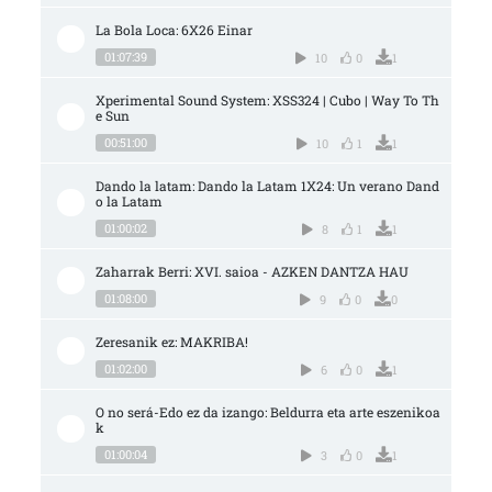
La Bola Loca: 6X26 Einar
01:07:39
10
0
1
Xperimental Sound System: XSS324 | Cubo | Way To Th
e Sun
00:51:00
10
1
1
Dando la latam: Dando la Latam 1X24: Un verano Dand
o la Latam
01:00:02
8
1
1
Zaharrak Berri: XVI. saioa - AZKEN DANTZA HAU
01:08:00
9
0
0
Zeresanik ez: MAKRIBA!
01:02:00
6
0
1
O no será-Edo ez da izango: Beldurra eta arte eszenikoa
k
01:00:04
3
0
1