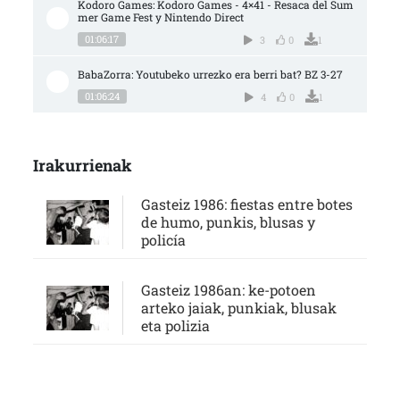
Kodoro Games: Kodoro Games - 4×41 - Resaca del Sum
mer Game Fest y Nintendo Direct
01:06:17
3
0
1
BabaZorra: Youtubeko urrezko era berri bat? BZ 3-27
01:06:24
4
0
1
Irakurrienak
Gasteiz 1986: fiestas entre botes
de humo, punkis, blusas y
policía
Gasteiz 1986an: ke-potoen
arteko jaiak, punkiak, blusak
eta polizia