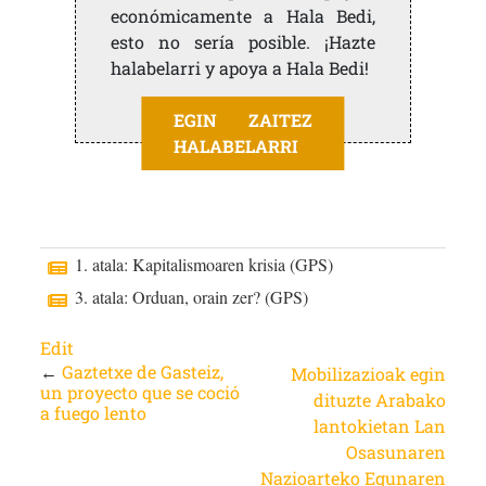
económicamente a Hala Bedi,
esto no sería posible. ¡Hazte
halabelarri y apoya a Hala Bedi!
EGIN ZAITEZ
HALABELARRI
1. atala: Kapitalismoaren krisia (GPS)
3. atala: Orduan, orain zer? (GPS)
Edit
←
Gaztetxe de Gasteiz,
Mobilizazioak egin
un proyecto que se coció
dituzte Arabako
a fuego lento
lantokietan Lan
Osasunaren
Nazioarteko Egunaren