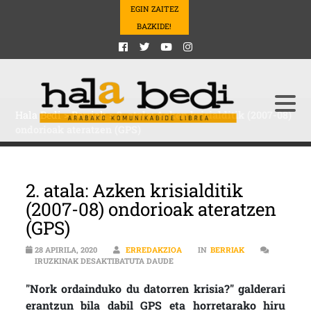
EGIN ZAITEZ
BAZKIDE!
Hala Bedi
>
Berriak
>
2. atala: Azken krisialditik (2007-08)
ondorioak ateratzen (GPS)
2. atala: Azken krisialditik
(2007-08) ondorioak ateratzen
(GPS)
28 APIRILA, 2020
ERREDAKZIOA
IN
BERRIAK
2. ATALA: AZKEN KRISIALDITIK (2
IRUZKINAK DESAKTIBATUTA DAUDE
"Nork ordainduko du datorren krisia?" galderari
erantzun bila dabil GPS eta horretarako hiru