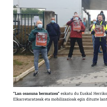
“Lan osasuna bermatzea”
eskatu du Euskal Herrik
Elkarretaratzeak eta mobilizazioak egin dituzte lan