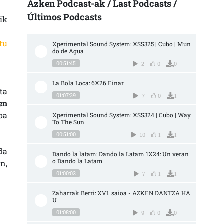
Azken Podcast-ak / Last Podcasts /
Últimos Podcasts
ik
tu
Xperimental Sound System: XSS325 | Cubo | Mun
do de Agua
00:51:45
2
0
0
La Bola Loca: 6X26 Einar
ta
01:07:39
7
0
1
en
oa
Xperimental Sound System: XSS324 | Cubo | Way 
To The Sun
00:51:00
10
1
1
da
Dando la latam: Dando la Latam 1X24: Un veran
o Dando la Latam
n,
01:00:02
7
1
1
Zaharrak Berri: XVI. saioa - AZKEN DANTZA HA
U
01:08:00
9
0
0