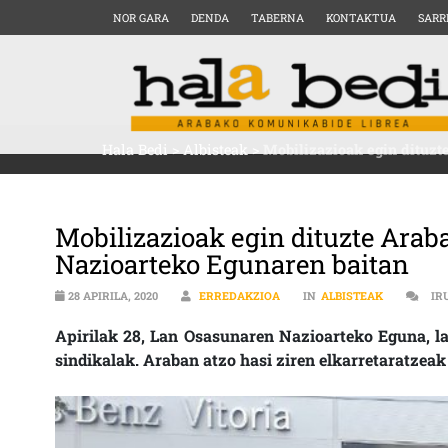
NOR GARA
DENDA
TABERNA
KONTAKTUA
SARR
Hala Bedi
>
Albisteak
>
Mobilizazioak egin dituzt
Mobilizazioak egin dituzte Ara
Nazioarteko Egunaren baitan
28 APIRILA, 2020
ERREDAKZIOA
IN
ALBISTEAK
IR
Apirilak 28, Lan Osasunaren Nazioarteko Eguna, la
sindikalak. Araban atzo hasi ziren elkarretaratzeak 