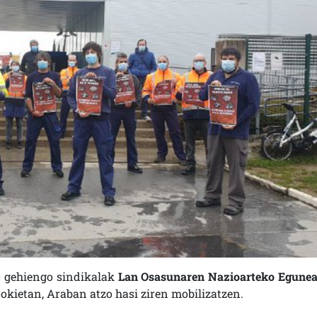
o gehiengo sindikalak
Lan Osasunaren Nazioarteko Egune
tokietan, Araban atzo hasi ziren mobilizatzen.