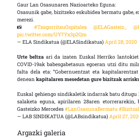
Gaur Lan Osasunaren Nazioarteko Eguna:
Osasunik gabe, bizitzeko eskubidea bermatu gabe, ez
merezi.
📸
#TxagorritxuOspitalea
@ELAGasteiz_
@
pic.twitter.com/UY7Yx3p2Qm
— ELA Sindikatua (@ELASindikatua)
April 28, 2020
Urte beltza
ari da izaten Euskal Herriko lantokie
COVID-19ak babesgabetasun egoeran utzi ditu mil
falta dela eta: “Gobernuentzat eta kapitalarentza
denean
kapitalaren mesedetan gure bizitzak arrisk
Euskal gehiengo sindikaletik indarrak batu ditugu
salaketa eguna, apirilaren 28aren etorrerarekin,
Gasteizko Mercedes
#LanOsasunaBermatu
#Bizitz
— LAB SINDIKATUA (@LABsindikatua)
April 27, 20
Argazki galeria