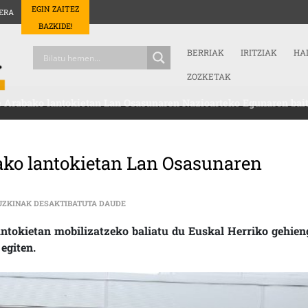
EGIN ZAITEZ
ERA
BAZKIDE!
BERRIAK
IRITZIAK
HA
ZOZKETAK
e Arabako lantokietan Lan Osasunaren Nazioarteko Egunaren bai
bako lantokietan Lan Osasunaren
MOBILIZAZIOAK EGIN DITUZTE ARABAKO LAN
UZKINAK DESAKTIBATUTA DAUDE
ntokietan mobilizatzeko baliatu du Euskal Herriko gehien
egiten.