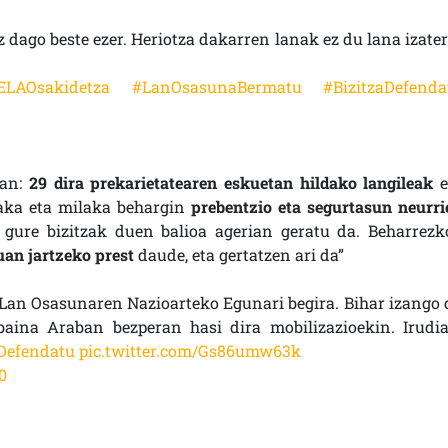
 dago beste ezer. Heriotza dakarren lanak ez du lana izater
ELAOsakidetza
#LanOsasunaBermatu
#BizitzaDefenda
tan:
29 dira prekarietatearen eskuetan hildako langileak
e
aka eta milaka behargin
prebentzio eta segurtasun neurri
t gure bizitzak duen balioa agerian geratu da. Beharrezk
uan jartzeko prest
daude, eta gertatzen ari da”
 Lan Osasunaren Nazioarteko Egunari begira. Bihar izango 
 baina Araban bezperan hasi dira mobilizazioekin. Irudia
aDefendatu
pic.twitter.com/Gs86umw63k
20