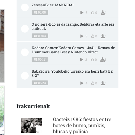
Zeresanik ez: MAKRIBA!
01:02:00
6
0
1
O no será-Edo ez da izango: Beldurra eta arte esz
enikoak
01:00:04
3
0
1
Kodoro Games: Kodoro Games - 4×41 - Resaca de
l Summer Game Fest y Nintendo Direct
01:06:17
3
0
1
BabaZorra: Youtubeko urrezko era berri bat? BZ 
3-27
01:06:24
4
0
1
Irakurrienak
Gasteiz 1986: fiestas entre
botes de humo, punkis,
blusas y policía