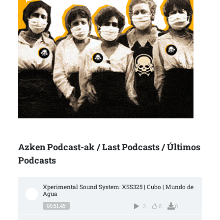
Azken Podcast-ak / Last Podcasts / Últimos
Podcasts
Xperimental Sound System: XSS325 | Cubo | Mundo de 
Agua
00:51:45
3
0
0