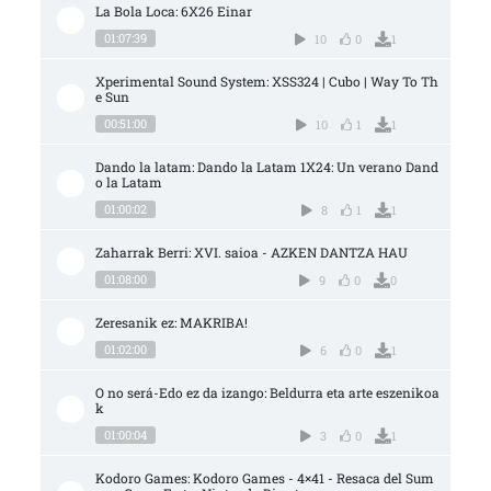
La Bola Loca: 6X26 Einar
01:07:39
10
0
1
Xperimental Sound System: XSS324 | Cubo | Way To Th
e Sun
00:51:00
10
1
1
Dando la latam: Dando la Latam 1X24: Un verano Dand
o la Latam
01:00:02
8
1
1
Zaharrak Berri: XVI. saioa - AZKEN DANTZA HAU
01:08:00
9
0
0
Zeresanik ez: MAKRIBA!
01:02:00
6
0
1
O no será-Edo ez da izango: Beldurra eta arte eszenikoa
k
01:00:04
3
0
1
Kodoro Games: Kodoro Games - 4×41 - Resaca del Sum