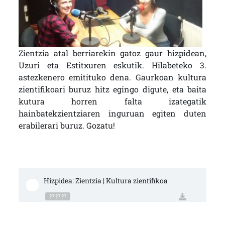
Zientzia atal berriarekin gatoz gaur hizpidean,
Uzuri eta Estitxuren eskutik. Hilabeteko 3.
astezkenero emitituko dena. Gaurkoan kultura
zientifikoari buruz hitz egingo digute, eta baita
kutura horren falta izategatik
hainbatekzientziaren inguruan egiten duten
erabilerari buruz. Gozatu!
Hizpidea: Zientzia | Kultura zientifikoa
??:??:??