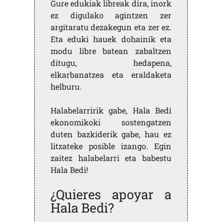
Gure edukiak libreak dira, inork
ez digulako agintzen zer
argitaratu dezakegun eta zer ez.
Eta eduki hauek dohainik eta
modu libre batean zabaltzen
ditugu, hedapena,
elkarbanatzea eta eraldaketa
helburu.
Halabelarririk gabe, Hala Bedi
ekonomikoki sostengatzen
duten bazkiderik gabe, hau ez
litzateke posible izango. Egin
zaitez halabelarri eta babestu
Hala Bedi!
¿Quieres apoyar a
Hala Bedi?