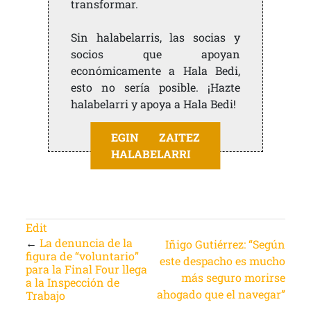
transformar.
Sin halabelarris, las socias y
socios que apoyan
económicamente a Hala Bedi,
esto no sería posible. ¡Hazte
halabelarri y apoya a Hala Bedi!
EGIN ZAITEZ
HALABELARRI
Edit
←
La denuncia de la
Iñigo Gutiérrez: “Según
figura de “voluntario”
este despacho es mucho
para la Final Four llega
más seguro morirse
a la Inspección de
ahogado que el navegar”
Trabajo
→