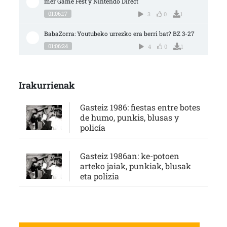
mer Game Fest y Nintendo Direct
01:06:17
3
0
1
BabaZorra: Youtubeko urrezko era berri bat? BZ 3-27
01:06:24
4
0
1
Irakurrienak
Gasteiz 1986: fiestas entre botes
de humo, punkis, blusas y
policía
Gasteiz 1986an: ke-potoen
arteko jaiak, punkiak, blusak
eta polizia