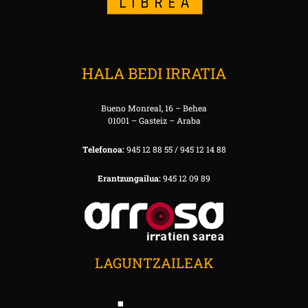
HALA BEDI IRRATIA
Bueno Monreal, 16 – Behea
01001 – Gasteiz – Araba
Telefonoa:
945 12 88 55 / 945 12 14 88
Erantzungailua:
945 12 09 89
LAGUNTZAILEAK