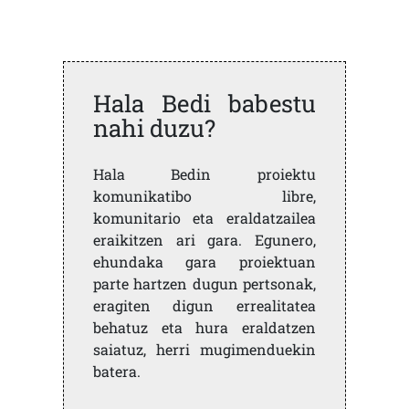
Hala Bedi babestu
nahi duzu?
Hala Bedin proiektu
komunikatibo libre,
komunitario eta eraldatzailea
eraikitzen ari gara. Egunero,
ehundaka gara proiektuan
parte hartzen dugun pertsonak,
eragiten digun errealitatea
behatuz eta hura eraldatzen
saiatuz, herri mugimenduekin
batera.