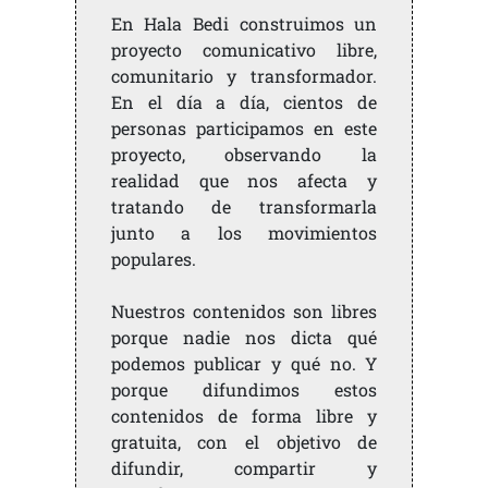
En Hala Bedi construimos un
proyecto comunicativo libre,
comunitario y transformador.
En el día a día, cientos de
personas participamos en este
proyecto, observando la
realidad que nos afecta y
tratando de transformarla
junto a los movimientos
populares.
Nuestros contenidos son libres
porque nadie nos dicta qué
podemos publicar y qué no. Y
porque difundimos estos
contenidos de forma libre y
gratuita, con el objetivo de
difundir, compartir y