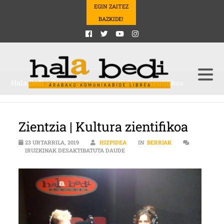
EGIN ZAITEZ
BAZKIDE!
Hala Bedi
>
Berriak
>
Zientzia | Kultura zientifikoa
Zientzia | Kultura zientifikoa
23 URTARRILA, 2019
HIZPIDEA
IN
BERRIAK
ZIENTZIA | KULTURA ZIENTIFIKOA
IRUZKINAK DESAKTIBATUTA DAUDE