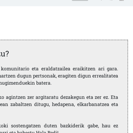
zu?
komunitario eta eraldatzailea eraikitzen ari gara.
artzen dugun pertsonak, eragiten digun errealitatea
i mugimenduekin batera.
ko agintzen zer argitaratu dezakegun eta zer ez. Eta
ean zabaltzen ditugu, hedapena, elkarbanatzea eta
koki sostengatzen duten bazkiderik gabe, hau ez
larri eta babestu Hala Bedi!