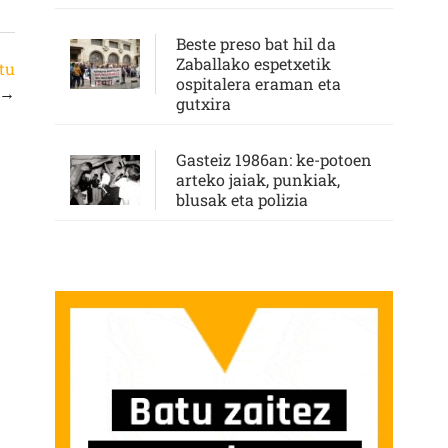
Beste preso bat hil da
Zaballako espetxetik
tu
ospitalera eraman eta
→
gutxira
Gasteiz 1986an: ke-potoen
arteko jaiak, punkiak,
blusak eta polizia