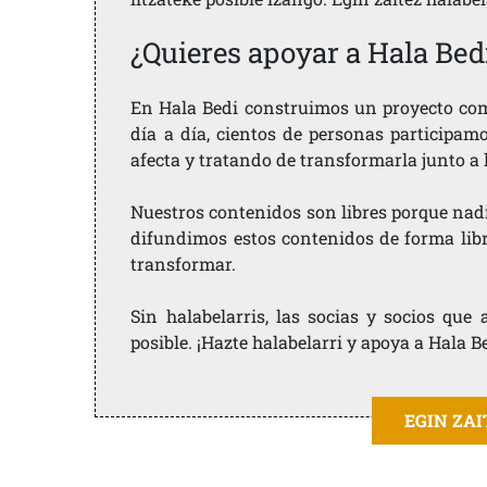
¿Quieres apoyar a Hala Bed
En Hala Bedi construimos un proyecto comu
día a día, cientos de personas participam
afecta y tratando de transformarla junto a
Nuestros contenidos son libres porque nad
difundimos estos contenidos de forma libre
transformar.
Sin halabelarris, las socias y socios qu
posible. ¡Hazte halabelarri y apoya a Hala B
EGIN ZA