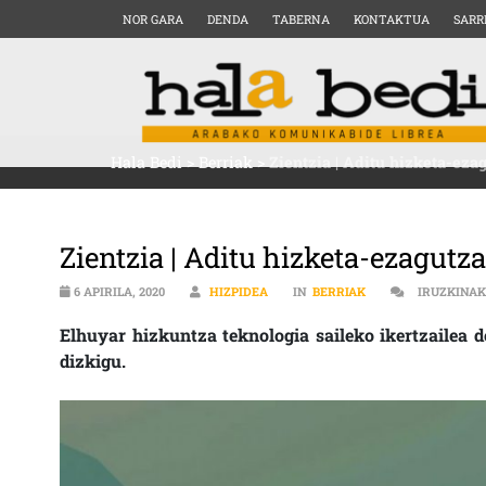
NOR GARA
DENDA
TABERNA
KONTAKTUA
SARR
Hala Bedi
>
Berriak
>
Zientzia | Aditu hizketa-ezag
Zientzia | Aditu hizketa-ezagutza
6 APIRILA, 2020
HIZPIDEA
IN
BERRIAK
IRUZKINAK
Elhuyar hizkuntza teknologia saileko ikertzailea 
dizkigu.