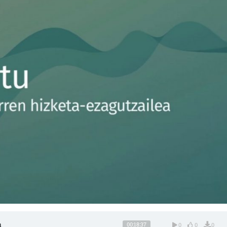
a
00:18:37
0
0
0