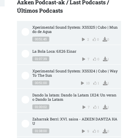
Azken Podcast-ak / Last Podcasts /
Últimos Podcasts
Xperimental Sound System: XSS325 | Cubo | Mun
do de Agua
00:51:45
2
0
0
La Bola Loca: 6X26 Einar
01:07:39
7
0
1
Xperimental Sound System: XSS324 | Cubo | Way 
To The Sun
00:51:00
10
1
1
Dando la latam: Dando la Latam 1X24: Un veran
o Dando la Latam
01:00:02
7
1
1
Zaharrak Berri: XVI. saioa - AZKEN DANTZA HA
U
01:08:00
9
0
0