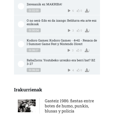
Zeresanik ez: MAKRIBA!
01:02:00
6
0
1
O no será-Edo ez da izango: Beldurra eta arte esz
enikoak
01:00:04
3
0
1
Kodoro Games: Kodoro Games - 4×41 - Resaca de
l Summer Game Fest y Nintendo Direct
01:06:17
3
0
1
BabaZorra: Youtubeko urrezko era berri bat? BZ 
3-27
01:06:24
4
0
1
Irakurrienak
Gasteiz 1986: fiestas entre
botes de humo, punkis,
blusas y policía