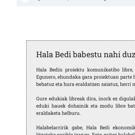
Hala Bedi babestu nahi du
Hala Bedin proiektu komunikatibo libre, 
Egunero, ehundaka gara proiektuan parte h
behatuz eta hura eraldatzen saiatuz, herr
Gure edukiak libreak dira, inork ez digula
eduki hauek dohainik eta modu libre bat
eraldaketa helburu.
Halabelarririk gabe, Hala Bedi ekonomi
litzateke posible izango. Egin zaitez halabe