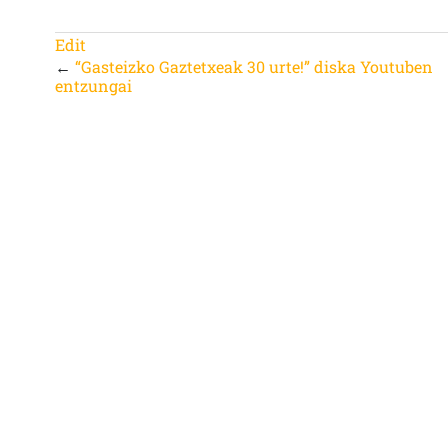
Edit
←
“Gasteizko Gaztetxeak 30 urte!” diska Youtuben
entzungai