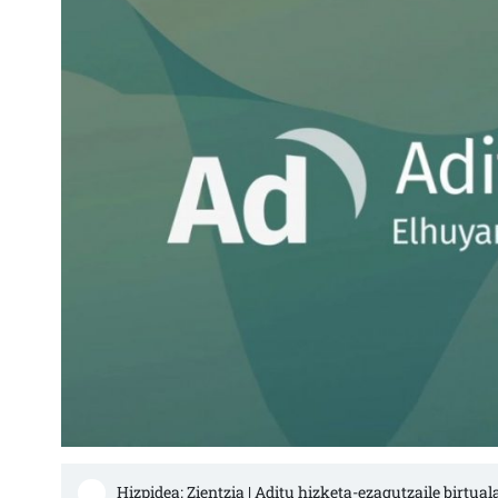
Hizpidea: Zientzia | Aditu hizketa-ezagutzaile birtual