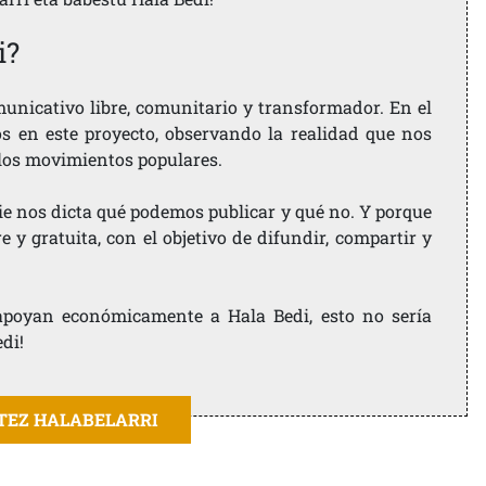
i?
nicativo libre, comunitario y transformador. En el
os en este proyecto, observando la realidad que nos
 los movimientos populares.
ie nos dicta qué podemos publicar y qué no. Y porque
 y gratuita, con el objetivo de difundir, compartir y
e apoyan económicamente a Hala Bedi, esto no sería
edi!
ITEZ HALABELARRI