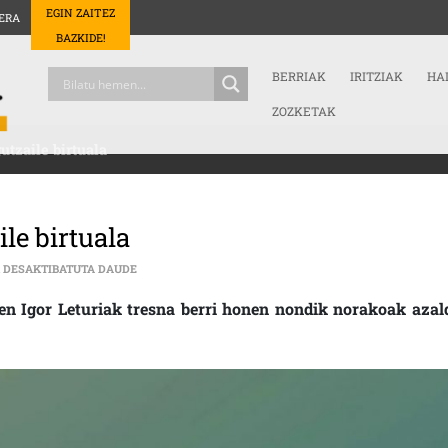
EGIN ZAITEZ
ERA
BAZKIDE!
BERRIAK
IRITZIAK
HA
ZOZKETAK
utzaile birtuala
ile birtuala
ZIENTZIA | ADITU HIZKETA-EZAGUTZAILE BIRTUALA S
 DESAKTIBATUTA DAUDE
den Igor Leturiak tresna berri honen nondik norakoak azal