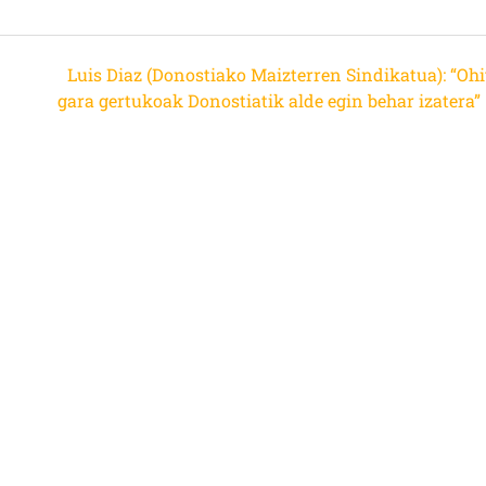
Luis Diaz (Donostiako Maizterren Sindikatua): “Ohi
gara gertukoak Donostiatik alde egin behar izatera”