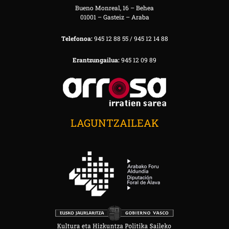
Bueno Monreal, 16 – Behea
01001 – Gasteiz – Araba
Telefonoa:
945 12 88 55 / 945 12 14 88
Erantzungailua:
945 12 09 89
LAGUNTZAILEAK