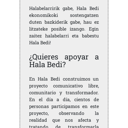
Halabelarririk gabe, Hala Bedi
ekonomikoki sostengatzen
duten bazkiderik gabe, hau ez
litzateke posible izango. Egin
zaitez halabelarri eta babestu
Hala Bedi!
¿Quieres apoyar a
Hala Bedi?
En Hala Bedi construimos un
proyecto comunicativo libre,
comunitario y transformador.
En el día a día, cientos de
personas participamos en este
proyecto, observando la
realidad que nos afecta y
tratando de transformarla