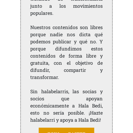
junto a los movimientos
populares.
Nuestros contenidos son libres
porque nadie nos dicta qué
podemos publicar y qué no. Y
porque difundimos estos
contenidos de forma libre y
gratuita, con el objetivo de
difundir, compartir y
transformar.
Sin halabelarris, las socias y
socios que apoyan
económicamente a Hala Bedi,
esto no sería posible. ¡Hazte
halabelarri y apoya a Hala Bedi!