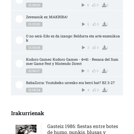
01:08:00
9
0
0
Zeresanik ez: MAKRIBA!
01:02:00
6
0
1
O no será-Edo ez da izango: Beldurra eta arte eszenikoa
k
01:00:04
3
0
1
Kodoro Games: Kodoro Games - 4×41 - Resaca del Sum
mer Game Fest y Nintendo Direct
01:06:17
3
0
1
BabaZorra: Youtubeko urrezko era berri bat? BZ 3-27
01:06:24
4
0
1
Irakurrienak
Gasteiz 1986: fiestas entre botes
de humo, punkis, blusas y