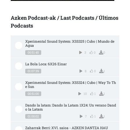
Azken Podcast-ak / Last Podcasts / Últimos
Podcasts
Xperimental Sound System: XSS325 | Cubo | Mundo de 
Agua
00:51:45
3
0
0
La Bola Loca: 6X26 Einar
01:07:39
8
0
1
Xperimental Sound System: XSS324 | Cubo | Way To Th
e Sun
00:51:00
10
1
1
Dando la latam: Dando la Latam 1X24: Un verano Dand
o la Latam
01:00:02
7
1
1
Zaharrak Berri: XVI. saioa - AZKEN DANTZA HAU