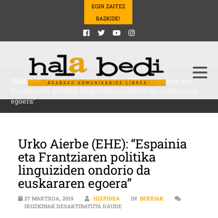
EGIN ZAITEZ
BAZKIDE!
Hala Bedi
>
Berriak
>
Urko Aierbe (EHE): “Espainia eta
Frantziaren politika linguiziden ondorio da euskararen
egoera”
Urko Aierbe (EHE): “Espainia
eta Frantziaren politika
linguiziden ondorio da
euskararen egoera”
27 MARTXOA, 2019
HIZPIDEA
IN
BERRIAK
URKO AIERBE (EHE): “ESPAINIA E
IRUZKINAK DESAKTIBATUTA DAUDE