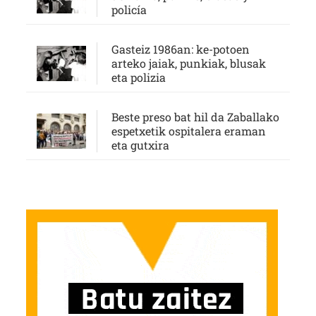
policía
Gasteiz 1986an: ke-potoen
arteko jaiak, punkiak, blusak
eta polizia
Beste preso bat hil da Zaballako
espetxetik ospitalera eraman
eta gutxira