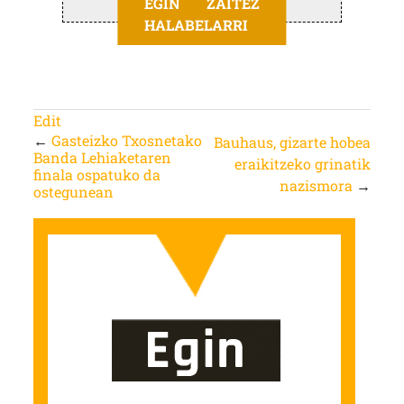
EGIN ZAITEZ
HALABELARRI
Edit
←
Gasteizko Txosnetako
Bauhaus, gizarte hobea
Banda Lehiaketaren
eraikitzeko grinatik
finala ospatuko da
nazismora
→
ostegunean