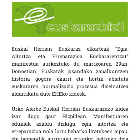
Euskal Herrian Euskaraz elkarteak “Egia,
Aitortza eta Erreparazioa Euskararentzat”
manifestua aurkeztuko du martxoaren 29an,
Donostian. Euskarak jasandako zapalkuntzen
historia gogora ekarri eta hortik abiatuta
euskararen normalizazio prozesua diseinatzea
aldarrikatu dute EHEko kideek.
Urko Aierbe Euskal Herrian Euskarazeko kidea
izan dugu gaur Hizpidean. Manifestuaren
edukiak azaldu dizkigu, egia, aitortza eta
erreparazioa nola lortu beharko liratekeen aipau,
eta hemendik aurrerako erronkei heltzeko deia