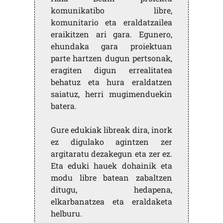
komunikatibo libre,
komunitario eta eraldatzailea
eraikitzen ari gara. Egunero,
ehundaka gara proiektuan
parte hartzen dugun pertsonak,
eragiten digun errealitatea
behatuz eta hura eraldatzen
saiatuz, herri mugimenduekin
batera.
Gure edukiak libreak dira, inork
ez digulako agintzen zer
argitaratu dezakegun eta zer ez.
Eta eduki hauek dohainik eta
modu libre batean zabaltzen
ditugu, hedapena,
elkarbanatzea eta eraldaketa
helburu.