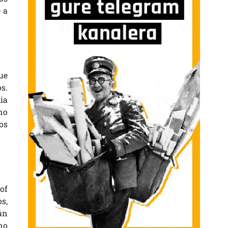
 a
ue
s.
ia
 no
os
of
s,
án
no