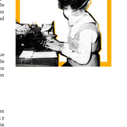
de
ión
ad
ue
de
os
en
un
 y
ia