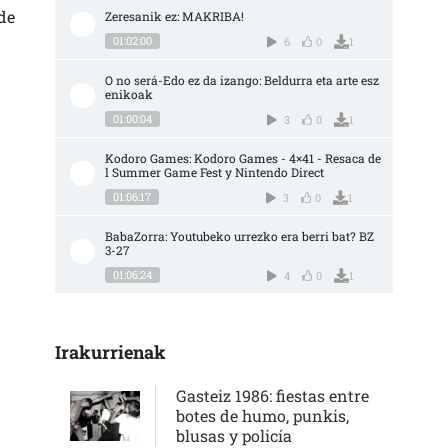
de
Zeresanik ez: MAKRIBA!
01:02:00
6
0
1
O no será-Edo ez da izango: Beldurra eta arte esz
enikoak
01:00:04
3
0
1
Kodoro Games: Kodoro Games - 4×41 - Resaca de
l Summer Game Fest y Nintendo Direct
01:06:17
3
0
1
BabaZorra: Youtubeko urrezko era berri bat? BZ 
3-27
01:06:24
4
0
1
Irakurrienak
Gasteiz 1986: fiestas entre
botes de humo, punkis,
blusas y policía