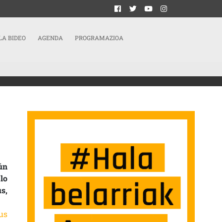
LA BIDEO
AGENDA
PROGRAMAZIOA
, NO SE PUEDE GESTIONAR UNA SITUACIÓN ASÍ” SARRERAN
ún
lo
s,
us