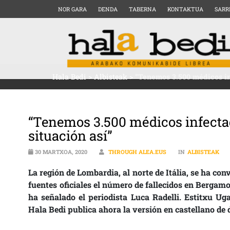
NOR GARA
DENDA
TABERNA
KONTAKTUA
SARR
Hala Bedi
>
Albisteak
>
“Tenemos 3.500 médicos in
“Tenemos 3.500 médicos infectad
situación así”
30 MARTXOA, 2020
THROUGH ALEA.EUS
IN
ALBISTEAK
La región de Lombardia, al norte de Itália, se ha co
fuentes oficiales el número de fallecidos en Bergam
ha señalado el periodista Luca Radelli. Estitxu Ug
Hala Bedi publica ahora la versión en castellano de 