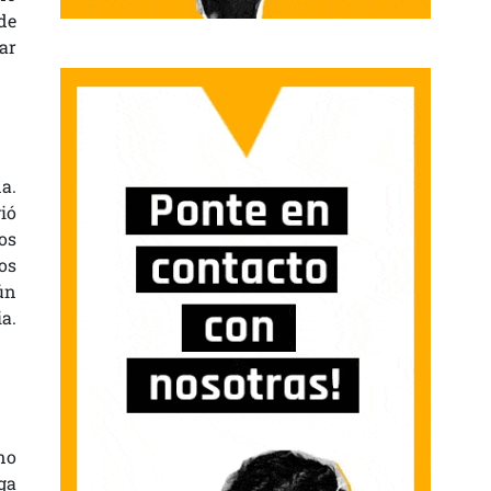
de
ar
na.
ió
os
os
ún
a.
no
ga