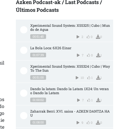
Azken Podcast-ak / Last Podcasts /
Últimos Podcasts
Xperimental Sound System: XSS325 | Cubo | Mun
do de Agua
00:51:45
2
0
0
La Bola Loca: 6X26 Einar
01:07:39
7
0
1
il
Xperimental Sound System: XSS324 | Cubo | Way 
To The Sun
00:51:00
10
1
1
Dando la latam: Dando la Latam 1X24: Un veran
o Dando la Latam
os
01:00:02
7
1
1
do
Zaharrak Berri: XVI. saioa - AZKEN DANTZA HA
go
U
ie
01:08:00
9
0
0
te