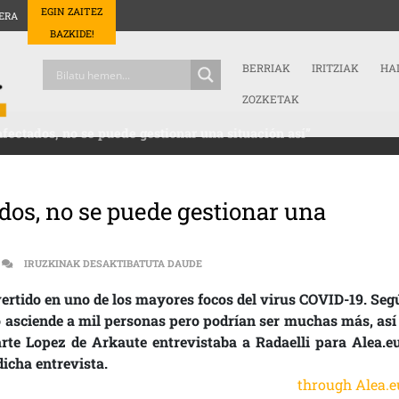
EGIN ZAITEZ
ERA
BAZKIDE!
BERRIAK
IRITZIAK
HA
ZOZKETAK
fectados, no se puede gestionar una situación así”
os, no se puede gestionar una
“TENEMOS 3.500 MÉDICOS INFECTADOS
IRUZKINAK DESAKTIBATUTA DAUDE
nvertido en uno de los mayores focos del virus COVID-19. Seg
o asciende a mil personas pero podrían ser muchas más, así 
arte Lopez de Arkaute entrevistaba a Radaelli para Alea.eu
dicha entrevista.
through Alea.e