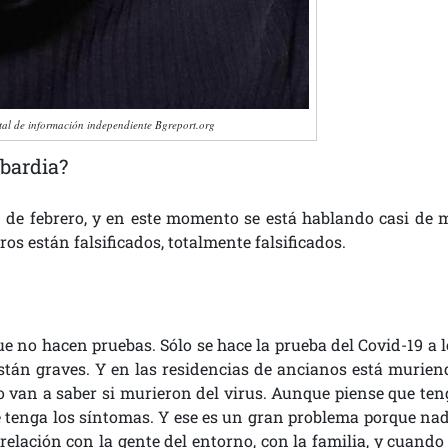
tal de información independiente Bgreport.org
bardia?
 de febrero, y en este momento se está hablando casi de m
s están falsificados, totalmente falsificados.
no hacen pruebas. Sólo se hace la prueba del Covid-19 a l
 están graves. Y en las residencias de ancianos está murien
 van a saber si murieron del virus. Aunque piense que ten
 tenga los síntomas. Y ese es un gran problema porque nad
relación con la gente del entorno, con la familia, y cuando 