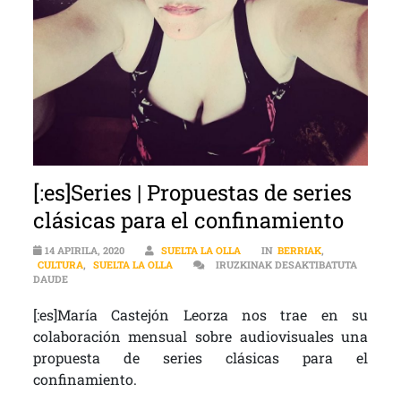
[:es]Series | Propuestas de series
clásicas para el confinamiento
14 APIRILA, 2020
SUELTA LA OLLA
IN
BERRIAK
,
CULTURA
,
SUELTA LA OLLA
IRUZKINAK DESAKTIBATUTA
[:ES]SERIES | PROPUESTAS DE SERIES CLÁSICAS PARA EL CONFIN
DAUDE
[:es]María Castejón Leorza nos trae en su
colaboración mensual sobre audiovisuales una
propuesta de series clásicas para el
confinamiento.