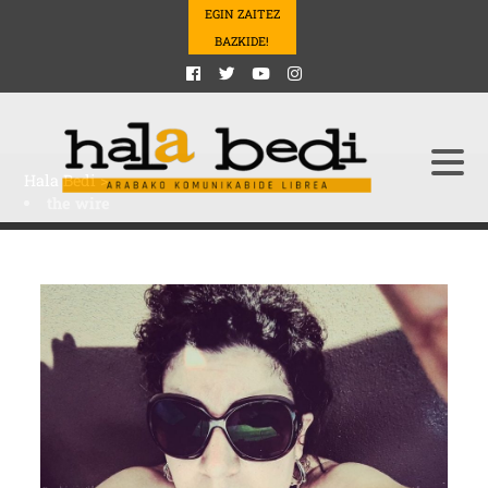
EGIN ZAITEZ
BAZKIDE!
Hala Bedi
>
the wire