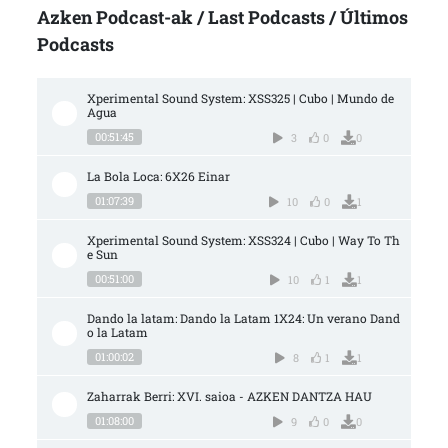
Azken Podcast-ak / Last Podcasts / Últimos
Podcasts
Xperimental Sound System: XSS325 | Cubo | Mundo de 
Agua
00:51:45
3
0
0
La Bola Loca: 6X26 Einar
01:07:39
10
0
1
Xperimental Sound System: XSS324 | Cubo | Way To Th
e Sun
00:51:00
10
1
1
Dando la latam: Dando la Latam 1X24: Un verano Dand
o la Latam
01:00:02
8
1
1
Zaharrak Berri: XVI. saioa - AZKEN DANTZA HAU
01:08:00
9
0
0