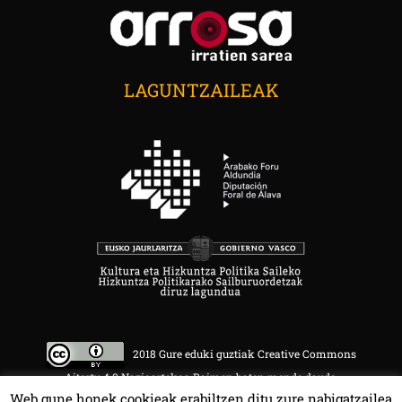
LAGUNTZAILEAK
2018 Gure eduki guztiak Creative Commons
Aitortu 4.0 Nazioartekoa Baimen baten mende daude.
Web gune honek cookieak erabiltzen ditu zure nabigatzailea