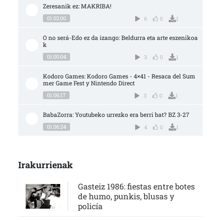
Zeresanik ez: MAKRIBA!
01:02:00
6
0
1
O no será-Edo ez da izango: Beldurra eta arte eszenikoa
k
01:00:04
3
0
1
Kodoro Games: Kodoro Games - 4×41 - Resaca del Sum
mer Game Fest y Nintendo Direct
01:06:17
3
0
1
BabaZorra: Youtubeko urrezko era berri bat? BZ 3-27
01:06:24
4
0
1
Irakurrienak
Gasteiz 1986: fiestas entre botes
de humo, punkis, blusas y
policía