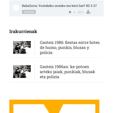
BabaZorra: Youtubeko urrezko era berri bat? BZ 3-27
01:06:24
4
0
1
Irakurrienak
Gasteiz 1986: fiestas entre botes
de humo, punkis, blusas y
policía
Gasteiz 1986an: ke-potoen
arteko jaiak, punkiak, blusak
eta polizia