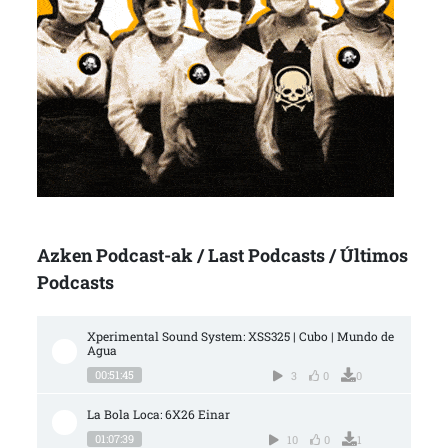
Azken Podcast-ak / Last Podcasts / Últimos
Podcasts
Xperimental Sound System: XSS325 | Cubo | Mundo de 
Agua
00:51:45
3
0
0
La Bola Loca: 6X26 Einar
01:07:39
10
0
1