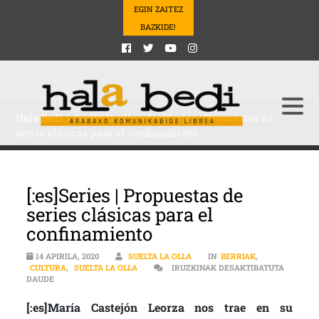
EGIN ZAITEZ
BAZKIDE!
Hala Bedi
>
Suelta la olla
>
[:es]Series | Propuestas de
series clásicas para el confinamiento
[:es]Series | Propuestas de
series clásicas para el
confinamiento
14 APIRILA, 2020
SUELTA LA OLLA
IN
BERRIAK
,
CULTURA
,
SUELTA LA OLLA
IRUZKINAK DESAKTIBATUTA
[:ES]SERIES | PROPUESTAS DE SERIES CLÁSICAS PARA EL CONFIN
DAUDE
[:es]María Castejón Leorza nos trae en su