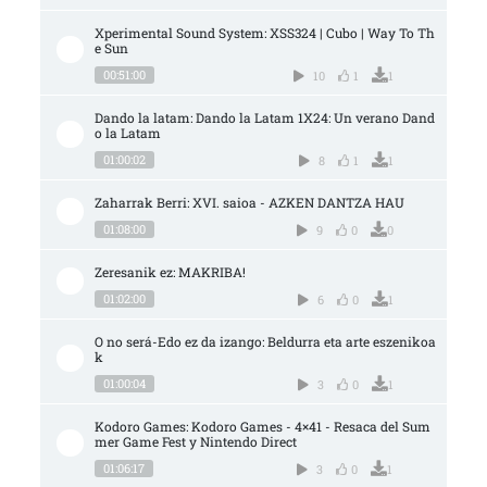
Xperimental Sound System: XSS324 | Cubo | Way To Th
e Sun
00:51:00
10
1
1
Dando la latam: Dando la Latam 1X24: Un verano Dand
o la Latam
01:00:02
8
1
1
Zaharrak Berri: XVI. saioa - AZKEN DANTZA HAU
01:08:00
9
0
0
Zeresanik ez: MAKRIBA!
01:02:00
6
0
1
O no será-Edo ez da izango: Beldurra eta arte eszenikoa
k
01:00:04
3
0
1
Kodoro Games: Kodoro Games - 4×41 - Resaca del Sum
mer Game Fest y Nintendo Direct
01:06:17
3
0
1