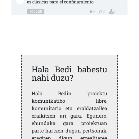
es clásicas para el confinamiento
00:10:25
6
0
1
Hala Bedi babestu
nahi duzu?
Hala Bedin proiektu
komunikatibo libre,
komunitario eta eraldatzailea
eraikitzen ari gara. Egunero,
ehundaka gara proiektuan
parte hartzen dugun pertsonak,
eragiten digun errealitatea