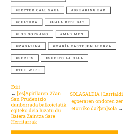
BETTER CALL SAUL
BREAKING BAD
CULTURA
HALA BEDI BAT
LOS SOPRANO
MAD MEN
MAGAZINA
MARÍA CASTEJON LEORZA
SERIES
SUELTO LA OLLA
THE WIRE
Edit
←
[:es]Apirilaren 27an
SOLASALDIA | Larrialdi
San Prudentzio
egoeraren ondoren zer
danborrada balkoietatik
etorriko da?[:en]sola
→
egiteko deia luzatu du
Batera Zaintza Sare
Herritarrak