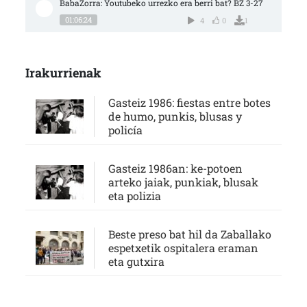
BabaZorra: Youtubeko urrezko era berri bat? BZ 3-27
01:06:24
4
0
1
Irakurrienak
Gasteiz 1986: fiestas entre botes
de humo, punkis, blusas y
policía
Gasteiz 1986an: ke-potoen
arteko jaiak, punkiak, blusak
eta polizia
Beste preso bat hil da Zaballako
espetxetik ospitalera eraman
eta gutxira