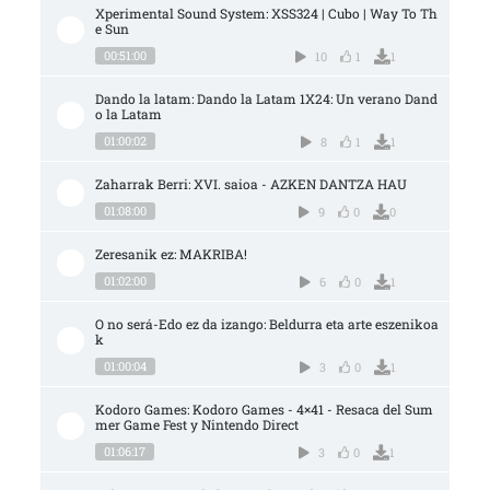
Xperimental Sound System: XSS324 | Cubo | Way To Th
e Sun
00:51:00
10
1
1
Dando la latam: Dando la Latam 1X24: Un verano Dand
o la Latam
01:00:02
8
1
1
Zaharrak Berri: XVI. saioa - AZKEN DANTZA HAU
01:08:00
9
0
0
Zeresanik ez: MAKRIBA!
01:02:00
6
0
1
O no será-Edo ez da izango: Beldurra eta arte eszenikoa
k
01:00:04
3
0
1
Kodoro Games: Kodoro Games - 4×41 - Resaca del Sum
mer Game Fest y Nintendo Direct
01:06:17
3
0
1