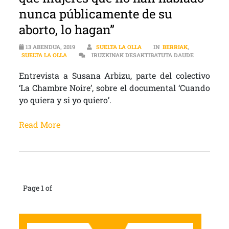
nunca públicamente de su
aborto, lo hagan”
13 ABENDUA, 2019
SUELTA LA OLLA
IN
BERRIAK
,
“SIRVE PAR
SUELTA LA OLLA
IRUZKINAK DESAKTIBATUTA DAUDE
Entrevista a Susana Arbizu, parte del colectivo
‘La Chambre Noire’, sobre el documental ‘Cuando
yo quiera y si yo quiero’.
Read More
Page 1 of