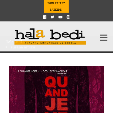
EGIN ZAITEZ
BAZKIDE!
Hala Bedi
>
susana arbizu