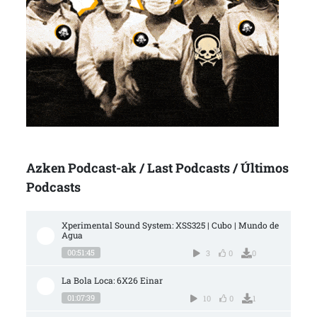
Azken Podcast-ak / Last Podcasts / Últimos
Podcasts
Xperimental Sound System: XSS325 | Cubo | Mundo de 
Agua
00:51:45
3
0
0
La Bola Loca: 6X26 Einar
01:07:39
10
0
1