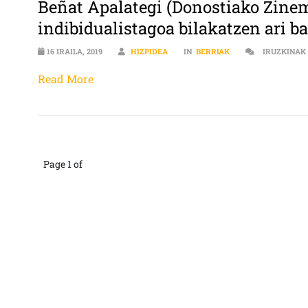
Beñat Apalategi (Donostiako Zinem
indibidualistagoa bilakatzen ari ba
16 IRAILA, 2019
HIZPIDEA
IN
BERRIAK
IRUZKINAK
Read More
Page 1 of