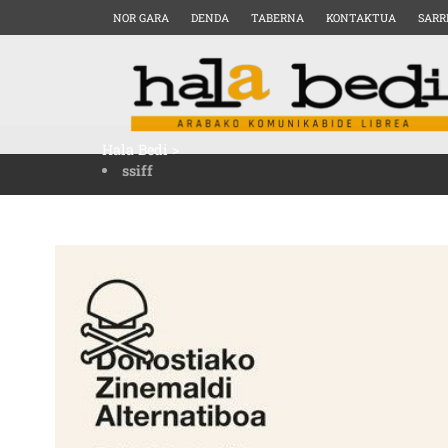
NOR GARA
DENDA
TABERNA
KONTAKTUA
SARR
Hala Bedi
>
ssiff