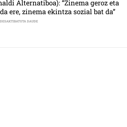
aldi Alternatiboa): “Zinema geroz eta
da ere, zinema ekintza sozial bat da”
BEÑAT APALATEGI (DONOSTIAKO ZINEMALDI ALTERNATIB
 DESAKTIBATUTA DAUDE