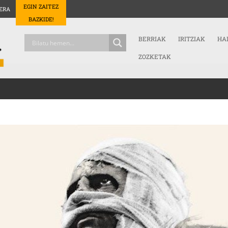
EGIN ZAITEZ
ERA
BAZKIDE!
BERRIAK
IRITZIAK
HA
ZOZKETAK