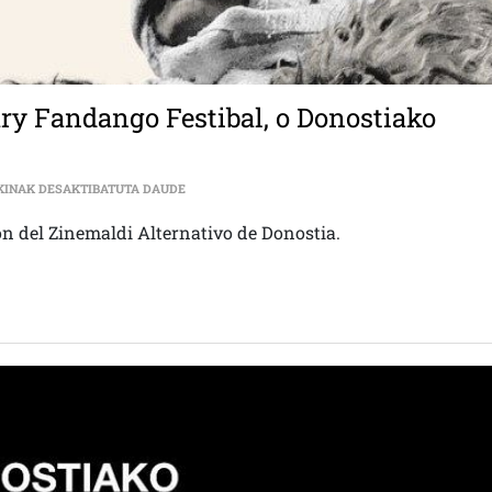
ary Fandango Festibal, o Donostiako
SSIFF, SAN SEBASTIAN INSURRECTIONARY FAND
KINAK DESAKTIBATUTA DAUDE
ión del Zinemaldi Alternativo de Donostia.