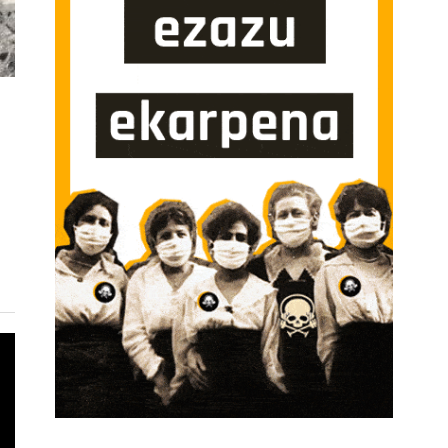
ANGO FESTIBAL, O DONOSTIAKO ZINEMALDI ALTERNATIBOA SARRERAN