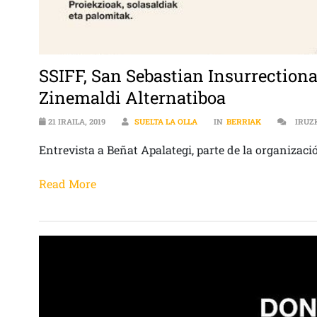
SSIFF, San Sebastian Insurrection
Zinemaldi Alternatiboa
21 IRAILA, 2019
SUELTA LA OLLA
IN
BERRIAK
IRUZ
Entrevista a Beñat Apalategi, parte de la organizac
Read More