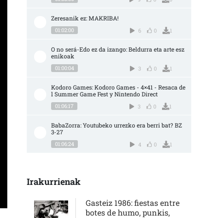
Zeresanik ez: MAKRIBA!
01:02:00
6
0
1
O no será-Edo ez da izango: Beldurra eta arte esz
enikoak
01:00:04
3
0
1
Kodoro Games: Kodoro Games - 4×41 - Resaca de
l Summer Game Fest y Nintendo Direct
01:06:17
3
0
1
BabaZorra: Youtubeko urrezko era berri bat? BZ 
3-27
01:06:24
4
0
1
Irakurrienak
Gasteiz 1986: fiestas entre
botes de humo, punkis,