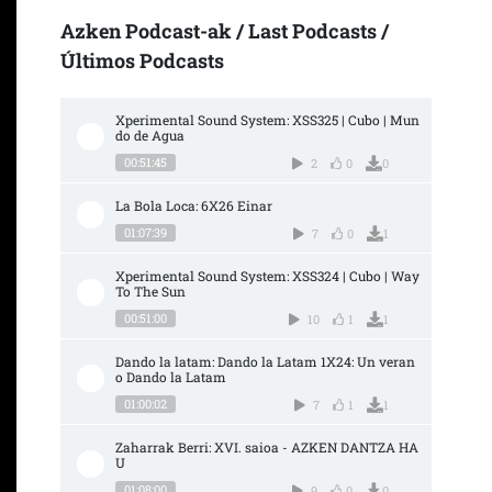
Azken Podcast-ak / Last Podcasts /
Últimos Podcasts
Xperimental Sound System: XSS325 | Cubo | Mun
do de Agua
00:51:45
2
0
0
La Bola Loca: 6X26 Einar
01:07:39
7
0
1
Xperimental Sound System: XSS324 | Cubo | Way 
To The Sun
00:51:00
10
1
1
Dando la latam: Dando la Latam 1X24: Un veran
o Dando la Latam
01:00:02
7
1
1
Zaharrak Berri: XVI. saioa - AZKEN DANTZA HA
U
01:08:00
9
0
0