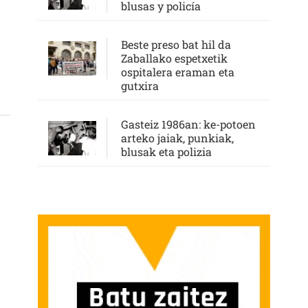
blusas y policía
Beste preso bat hil da
OA): “ZINEMA GEROZ ETA INDIBIDUALISTAGOA BILAKATZEN ARI BADA ERE, ZIN
Zaballako espetxetik
ospitalera eraman eta
gutxira
Gasteiz 1986an: ke-potoen
arteko jaiak, punkiak,
blusak eta polizia