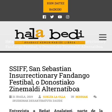
EGIN ZAITEZ
BAZKIDE!
Hala Bedi
>
Berriak
>
SSIFF, San Sebastian Insurrectionary
Fandango Festibal, o Donostiako Zinemaldi Alternatiboa
SSIFF, San Sebastian
Insurrectionary Fandango
Festibal, o Donostiako
Zinemaldi Alternatiboa
21 IRAILA, 2019
SUELTA LA OLLA
IN
BERRIAK
SSIFF, SAN SEBASTIAN INSURREC
IRUZKINAK DESAKTIBATUTA DAUDE
Entrevista a Beñat Apalategi, parte de la