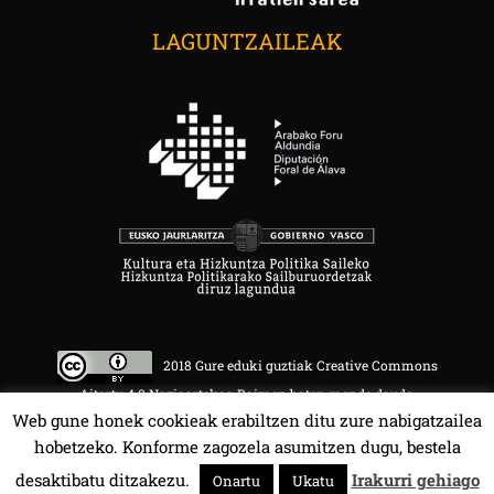
LAGUNTZAILEAK
2018 Gure eduki guztiak Creative Commons
Aitortu 4.0 Nazioartekoa Baimen baten mende daude.
Web gune honek cookieak erabiltzen ditu zure nabigatzailea
hobetzeko. Konforme zagozela asumitzen dugu, bestela
desaktibatu ditzakezu.
Irakurri gehiago
Onartu
Ukatu
HALA BEDI BAT 107.4 MHz.