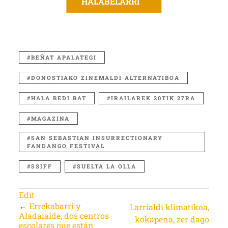
HALABELARRI
BEÑAT APALATEGI
DONOSTIAKO ZINEMALDI ALTERNATIBOA
HALA BEDI BAT
IRAILAREK 20TIK 27RA
MAGAZINA
SAN SEBASTIAN INSURRECTIONARY
FANDANGO FESTIVAL
SSIFF
SUELTA LA OLLA
Edit
←
Errekabarri y
Larrialdi klimatikoa,
Aladaialde, dos centros
kokapena, zer dago
escolares que están