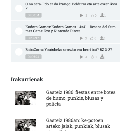
O no será-Edo ez da izango: Beldurra eta arte eszenikoa
k
01:00:04
3
0
1
Kodoro Games: Kodoro Games - 4×41 - Resaca del Sum
mer Game Fest y Nintendo Direct
01:06:17
3
0
1
BabaZorra: Youtubeko urrezko era berri bat? BZ 3-27
01:06:24
4
0
1
Irakurrienak
Gasteiz 1986: fiestas entre botes
de humo, punkis, blusas y
policía
Gasteiz 1986an: ke-potoen
arteko jaiak, punkiak, blusak