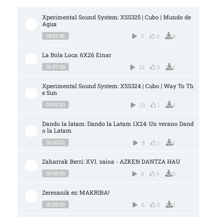
Xperimental Sound System: XSS325 | Cubo | Mundo de 
Agua
00:51:45
3
0
0
La Bola Loca: 6X26 Einar
01:07:39
10
0
1
Xperimental Sound System: XSS324 | Cubo | Way To Th
e Sun
00:51:00
10
1
1
Dando la latam: Dando la Latam 1X24: Un verano Dand
o la Latam
01:00:02
8
1
1
Zaharrak Berri: XVI. saioa - AZKEN DANTZA HAU
01:08:00
9
0
0
Zeresanik ez: MAKRIBA!
01:02:00
6
0
1